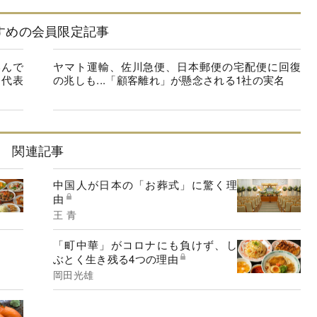
すめの会員限定記事
いんで
ヤマト運輸、佐川急便、日本郵便の宅配便に回復
ス代表
の兆しも...「顧客離れ」が懸念される1社の実名
関連記事
中国人が日本の「お葬式」に驚く理
由
王 青
「町中華」がコロナにも負けず、し
ぶとく生き残る4つの理由
岡田光雄