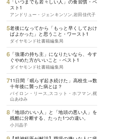
「いつまでも若々しい人」の食習慣・ベ
スト1
アンドリュー・ジェンキンソン,岩田佳代子
老後になってから「もっと早くしておけ
ばよかった」と思うこと・ワースト1
ダイヤモンド社書籍編集局
「強運の持ち主」になりたいなら、今す
ぐやめた方がいいこと・ベスト1
ダイヤモンド社書籍編集局
11日間「眠らず起き続けた」高校生→数
十年後に襲った病とは？
バイロン・リース,スコット・ホフマン,梶
山あゆみ
「地頭のいい人」と「地頭の悪い人」を
残酷に分断する、たった1つの違い。
小川晶子
【精神科医が解説】職場の嫌いな人に疲