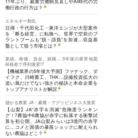
11年ぶり、裁量労働制見直しやAI時代の労
働行政の行方は？
エネルギー動乱
日揮・千代田化工・東洋エンジが大型案件
を「断る経営」に転換へ、世界で空前のプ
ラントブームも“脱・請負”を加速…収益基
盤として狙う市場とは？
業績、株価、賃金、就職… 5年後の業界地図
AI格差で序列激変!?
【機械業界の5年後大予測】ファナック、ダ
イフク、川崎重工、THK…設備投資拡大の
追い風だけでない強さの秘訣と本命企業を
トップアナリストが解説
儲かる農業 JA・豪農・アグリビジネス大激変
【山梨】JA“赤字＆消滅”危険度ランキン
グ！7農協中6農協が赤字に転落する衝撃試
算を初公開、JA山梨みらいは3億円の赤字
に…コメと国債の暴落ショックに耐えられ
ない農協はどこ？