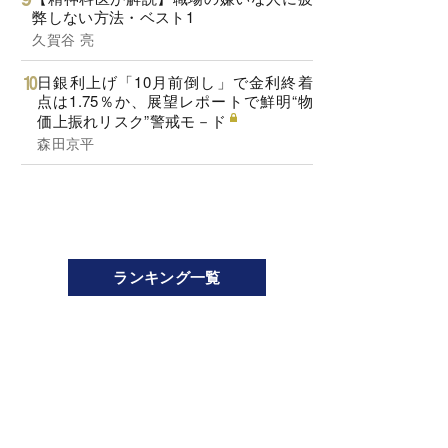
弊しない方法・ベスト1
久賀谷 亮
日銀利上げ「10月前倒し」で金利終着
点は1.75％か、展望レポートで鮮明“物
価上振れリスク”警戒モ－ド
森田京平
ランキング一覧