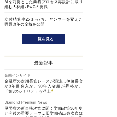
AIを前提とした業務プロセス再設計に取り
組む大林組×PwCの挑戦
立替精算率25％→7％、ヤンマーを変えた
購買改革の全貌を公開
一覧を見る
最新記事
金融インサイド
金融庁の次期長官レースが混迷…伊藤長官
が3年目突入か、90年入省組が昇格か、
「第3のシナリオ」も浮上
Diamond Premium News
厚労省の新事務次官に聞く労働政策36年史
と今後の重要テーマ…旧労働省出身次官は