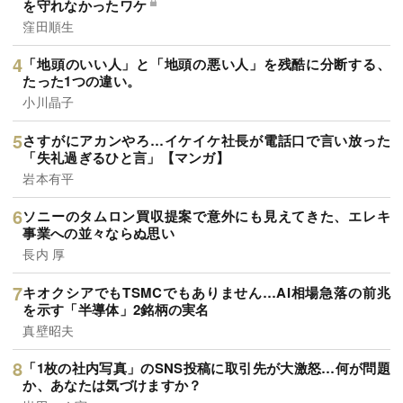
を守れなかったワケ
窪田順生
「地頭のいい人」と「地頭の悪い人」を残酷に分断する、
たった1つの違い。
小川晶子
さすがにアカンやろ…イケイケ社長が電話口で言い放った
「失礼過ぎるひと言」【マンガ】
岩本有平
ソニーのタムロン買収提案で意外にも見えてきた、エレキ
事業への並々ならぬ思い
長内 厚
キオクシアでもTSMCでもありません…AI相場急落の前兆
を示す「半導体」2銘柄の実名
真壁昭夫
「1枚の社内写真」のSNS投稿に取引先が大激怒…何が問題
か、あなたは気づけますか？