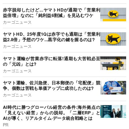
赤字脱却したけど...ヤマトHDが通期で「営業利
益倍増」なのに「純利益6割減」を見込むワケ
カーゴニュース
ヤマトHD、25年度1Qは赤字でも通期は「営業利
益2.8倍」予想のワケ...黒字化の鍵を握るのは?
カーゴニュース
ヤマト運輸が営業赤字に転落!通期も大苦戦必至
の「元凶」とは?
カーゴニュース
ヤマト運輸、佐川急便、日本郵便の「宅配便」競
争、個数は苦戦も単価アップに成功したのは?
カーゴニュース
AI時代に勝つグローバル経営の条件:海外拠点の
「見えない経営」からの脱却。「二層ERP」と
AIが導く、リアルタイム·データ統合戦略とは
PR