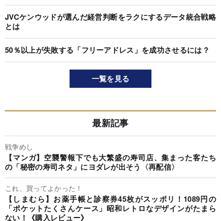
JVCケンウッドが選んだ経営判断をラクにするデータ統合戦略
とは
50％以上が失敗する「フリーアドレス」を成功させるには？
一覧を見る
最新記事
戦争めし
【マンガ】空襲警報下でも大繁盛の寿司店、集まった客たち
の「秘密の寿司ネタ」にヨダレが出そう〈再配信〉
これ、買ってよかった！
【しまむら】お薬手帳と診察券45枚がスッポリ！1089円の
「ポケットたくさんケース」昭和レトロなデザインがたまら
ない！《購入レビュー》