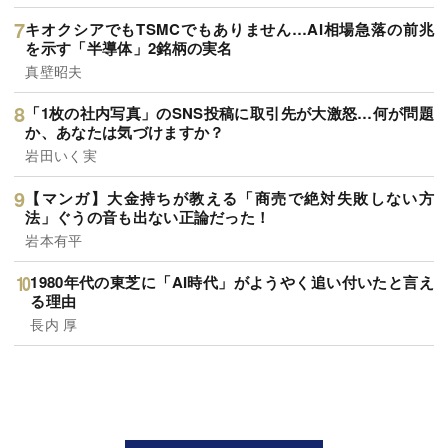
キオクシアでもTSMCでもありません…AI相場急落の前兆
を示す「半導体」2銘柄の実名
真壁昭夫
「1枚の社内写真」のSNS投稿に取引先が大激怒…何が問題
か、あなたは気づけますか？
岩田いく実
【マンガ】大金持ちが教える「商売で絶対失敗しない方
法」ぐうの音も出ない正論だった！
岩本有平
1980年代の東芝に「AI時代」がようやく追い付いたと言え
る理由
長内 厚