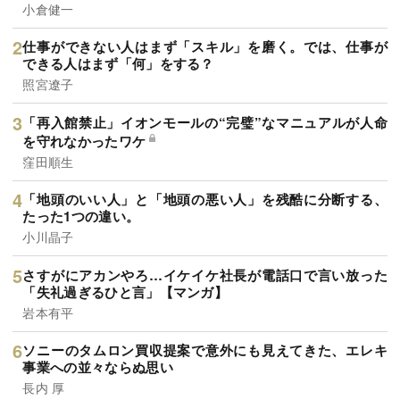
小倉健一
仕事ができない人はまず「スキル」を磨く。では、仕事が
できる人はまず「何」をする？
照宮遼子
「再入館禁止」イオンモールの“完璧”なマニュアルが人命
を守れなかったワケ
窪田順生
「地頭のいい人」と「地頭の悪い人」を残酷に分断する、
たった1つの違い。
小川晶子
さすがにアカンやろ…イケイケ社長が電話口で言い放った
「失礼過ぎるひと言」【マンガ】
岩本有平
ソニーのタムロン買収提案で意外にも見えてきた、エレキ
事業への並々ならぬ思い
長内 厚