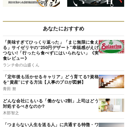
あなたにおすすめ
「美味すぎてひっくり返った」「まじ無限に食え
る」サイゼリヤの“250円デザート”幸福感がえげ
つない!「行ったら食べずにはいられない」《実
食レビュー》
ランチ命の山盛くん
「定年後も活かせるキャリア」どう育てる?資格
を“資産”にする方法【人事のプロが図解】
青田 努
どんな会社にもいる「働かない2割」上司はどう
対処するべきなのか?
木部智之
「つまらない人生を送る人」に共通する特徴・ワ