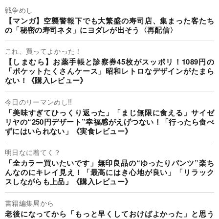
戦争めし
【マンガ】空襲警報下でも大繁盛の寿司店、集まった客たち
の「秘密の寿司ネタ」にヨダレが出そう〈再配信〉
これ、買ってよかった！
【しまむら】お薬手帳と診察券45枚がスッポリ！1089円の
「ポケットたくさんケース」昭和レトロなデザインがたまら
ない！《購入レビュー》
今日のリーマンめし!!
「美味すぎてひっくり返った」「まじ無限に食える」サイゼ
リヤの“250円デザート”幸福感がえげつない！「行ったら食べ
ずにはいられない」《実食レビュー》
明日なに着てく？
「全カラー買いたいです」無印良品の“ゆったりパンツ”楽ち
んなのにキレイ見え！「最高にはき心地が良い」「リラック
スしながらも上品」《購入レビュー》
書籍編集局から
老後になってから「もっと早くしておけばよかった」と思う