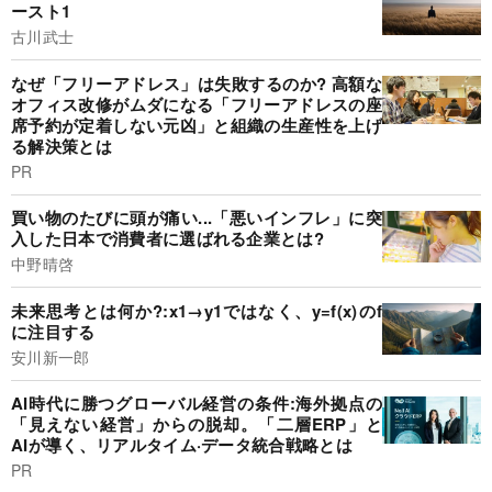
ースト1
古川武士
なぜ「フリーアドレス」は失敗するのか? 高額な
オフィス改修がムダになる「フリーアドレスの座
席予約が定着しない元凶」と組織の生産性を上げ
る解決策とは
PR
買い物のたびに頭が痛い...「悪いインフレ」に突
入した日本で消費者に選ばれる企業とは?
中野晴啓
未来思考とは何か?:x1→y1ではなく、y=f(x)のf
に注目する
安川新一郎
AI時代に勝つグローバル経営の条件:海外拠点の
「見えない経営」からの脱却。「二層ERP」と
AIが導く、リアルタイム·データ統合戦略とは
PR