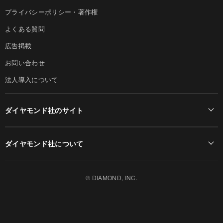
プライバシーポリシー・著作権
よくある質問
広告掲載
お問い合わせ
法人導入について
ダイヤモンド社のサイト
Diamond Online(English)
ダイヤモンド社について
週刊ダイヤモンド
ダイヤモンド社TOP
DIAMONDハーバード・ビジネス・レビュー
© DIAMOND, INC.
会社概要
ダイヤモンドZAi（デジタル版）
採用情報
書籍オンライン
お知らせ
ザイ・オンライン