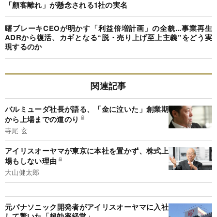
「顧客離れ」が懸念される1社の実名
曙ブレーキCEOが明かす「利益倍増計画」の全貌...事業再生
ADRから復活、カギとなる“脱・売り上げ至上主義”をどう実
現するのか
関連記事
バルミューダ社長が語る、「金に泣いた」創業期
から上場までの道のり
寺尾 玄
アイリスオーヤマが東京に本社を置かず、株式上
場もしない理由
大山健太郎
元パナソニック開発者がアイリスオーヤマに入社
して驚いた「超効率経営」