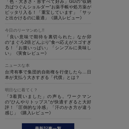
「色・大きさ・形すべて好み」GUの“収納
力ばつぐんショルダー”お薬手帳や処方薬が
ピッタリ入る！「重宝しています」「サッ
と出かけるのに最適」《購入レビュー》
今日のリーマンめし!!
「良い意味で期待を裏切られた」なか卯
の“まぐろ2倍どんぶり”食べ応えがスゴすぎ
る！「お腹いっぱい」「シンプルに美味し
い」《実食レビュー》
ニュースな本
台湾有事で集団的自衛権を行使したら…日
本が支払う大きすぎる「代償」とは？
明日なに着てく？
「3着買いました」の声も。ワークマン
の“ひんやりトップス”が快適すぎると大好
評！「圧倒的な冷感」「汗のかき方が違う
感じ」《購入レビュー》
最新記事一覧