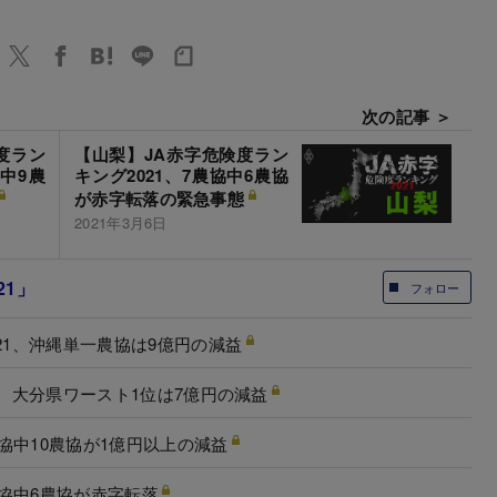
次の記事 ＞
度ラン
【山梨】JA赤字危険度ラン
協中9農
キング2021、7農協中6農協
が赤字転落の緊急事態
2021年3月6日
21」
フォロー
21、沖縄単一農協は9億円の減益
1、大分県ワースト1位は7億円の減益
農協中10農協が1億円以上の減益
農協中6農協が赤字転落