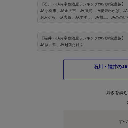
【石川・JA赤字危険度ランキング2021対象農協】
JA小松市、JA金沢市、JA加賀、JA能登わかば、J
おおぞら、JA志賀、JAすずし、JA根上、JAののい
【福井・JA赤字危険度ランキング2021対象農協】
​JA福井県、JA越前たけふ
石川・福井のJ
続きを読
すべ