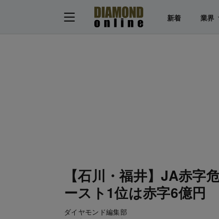
新着
業界
【石川・福井】JA赤字危
ースト1位は赤字6億円
ダイヤモンド編集部