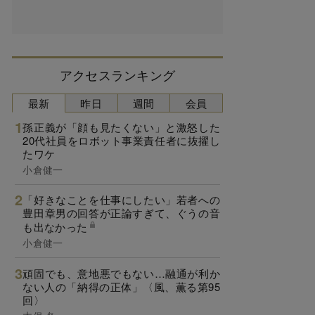
アクセスランキング
最新
昨日
週間
会員
孫正義が「顔も見たくない」と激怒した
20代社員をロボット事業責任者に抜擢し
たワケ
小倉健一
「好きなことを仕事にしたい」若者への
豊田章男の回答が正論すぎて、ぐうの音
も出なかった
小倉健一
頑固でも、意地悪でもない…融通が利か
ない人の「納得の正体」〈風、薫る第95
回〉