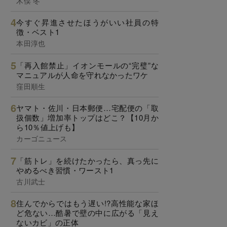
木俣 冬
今すぐ昇進させたほうがいい社員の特
徴・ベスト1
本田淳也
「再入館禁止」イオンモールの“完璧”な
マニュアルが人命を守れなかったワケ
窪田順生
ヤマト・佐川・日本郵便…宅配便の「取
扱個数」増加率トップはどこ？【10月か
ら10％値上げも】
カーゴニュース
「筋トレ」を続けたかったら、真っ先に
やめるべき習慣・ワースト1
古川武士
住んでからではもう遅い!?高性能な家ほ
ど危ない…酷暑で壁の中に広がる「見え
ないカビ」の正体