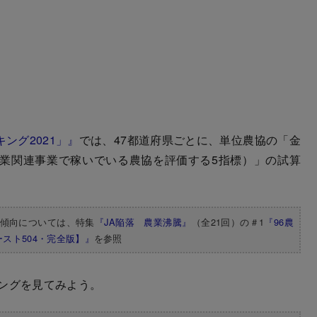
ング2021」』
では、47都道府県ごとに、単位農協の「金
業関連事業で稼いでいる農協を評価する5指標）」の試算
な傾向については、特集
『JA陥落 農業沸騰』
（全21回）の＃1
『96農
ースト504・完全版】』
を参照
ングを見てみよう。