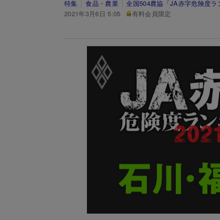
特集
食品・農業
全国504農協「JA赤字危険度ラ
2021年3月6日 5:05
有料会員限定