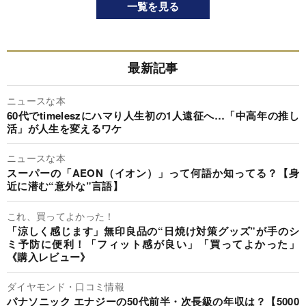
一覧を見る
最新記事
ニュースな本
60代でtimeleszにハマり人生初の1人遠征へ…「中高年の推し
活」が人生を変えるワケ
ニュースな本
スーパーの「AEON（イオン）」って何語か知ってる？【身
近に潜む“意外な”言語】
これ、買ってよかった！
「涼しく感じます」無印良品の“日焼け対策グッズ”が手のシ
ミ予防に便利！「フィット感が良い」「買ってよかった」
《購入レビュー》
ダイヤモンド・口コミ情報
パナソニック エナジーの50代前半・次長級の年収は？【5000