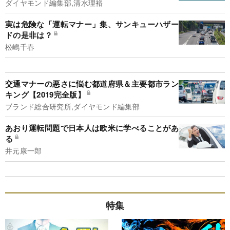
ダイヤモンド編集部,清水理裕
実は危険な「運転マナー」集、サンキューハザー
ドの是非は？
松嶋千春
交通マナーの悪さに悩む都道府県＆主要都市ラン
キング【2019完全版】
ブランド総合研究所,ダイヤモンド編集部
あおり運転問題で日本人は欧米に学べることがあ
る
井元康一郎
特集