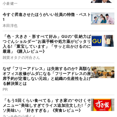
小倉健一
今すぐ昇進させたほうがいい社員の特徴・ベスト
1
本田淳也
「色・大きさ・形すべて好み」GUの“収納力ば
つぐんショルダー”お薬手帳や処方薬がピッタリ
入る!「重宝しています」「サッと出かけるのに
最適」《購入レビュー》
雑貨オタクの河合さん
なぜ「フリーアドレス」は失敗するのか? 高額な
オフィス改修がムダになる「フリーアドレスの座
席予約が定着しない元凶」と組織の生産性を上げ
る解決策とは
PR
「もう5回くらい食べてる」すき家の“やけくそ
メニュー”美味しすぎてライス追加注文した!「ク
ソ美味い」「好きすぎる」《実食レビュー》
ランチ命の山盛くん