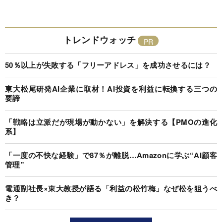
トレンドウォッチ
50％以上が失敗する「フリーアドレス」を成功させるには？
東大松尾研発AI企業に取材！AI投資を利益に転換する三つの
要諦
「戦略は立派だが現場が動かない」を解決する【PMOの進化
系】
「一度の不快な経験」で87％が離脱…Amazonに学ぶ“AI顧客
管理”
電通副社長×東大教授が語る「利益の松竹梅」なぜ松を狙うべ
き？