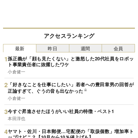
アクセスランキング
最新
昨日
週間
会員
孫正義が「顔も見たくない」と激怒した20代社員をロボッ
ト事業責任者に抜擢したワケ
小倉健一
「好きなことを仕事にしたい」若者への豊田章男の回答が
正論すぎて、ぐうの音も出なかった
小倉健一
今すぐ昇進させたほうがいい社員の特徴・ベスト1
本田淳也
ヤマト・佐川・日本郵便…宅配便の「取扱個数」増加率ト
ップはどこ？【10月から10％値上げも】