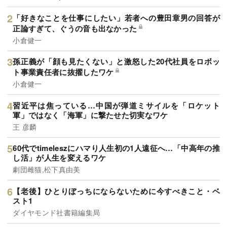
「好きなことを仕事にしたい」若者への豊田章男の回答が
正論すぎて、ぐうの音も出なかった
小倉健一
孫正義が「顔も見たくない」と激怒した20代社員をロボッ
ト事業責任者に抜擢したワケ
小倉健一
習近平は焦っている…中国が弾道ミサイルを「ロケット
軍」ではなく「海軍」に撃たせた切実なワケ
王 彦麟
60代でtimeleszにハマり人生初の1人遠征へ…「中高年の推
し活」が人生を変えるワケ
劇団雌猫,松下真由美
【老後】ひとりぼっちにならないために今すべきこと・ベ
スト1
ダイヤモンド社書籍編集局