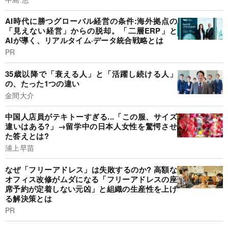
AI時代に勝つグローバル経営の条件:海外拠点の
「見えない経営」からの脱却。「二層ERP」と
AIが導く、リアルタイム·データ統合戦略とは
PR
35歳以降で「衰える人」と「活躍し続ける人」
の、たった1つの違い
金間大介
中国人店員がテキトーすぎる...「この服、サイズ
違いはある?」→留学中の日本人女性を驚愕させ
た答えとは?
浦上早苗
なぜ「フリーアドレス」は失敗するのか? 高額な
オフィス改修がムダになる「フリーアドレスの座
席予約が定着しない元凶」と組織の生産性を上げ
る解決策とは
PR