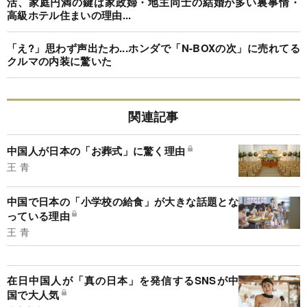
活、家庭円満の鍵は家政婦・地主同士の結婚が多い裏事情・
高級ホテル住まいの理由...
「え?」思わず声出たわ...ホンダで「N-BOXの次」に売れてる
クルマの内装に驚いた
関連記事
中国人が日本の「お葬式」に驚く理由
王 青
中国で日本の「小学校の給食」が大きな話題とな
っている理由
王 青
在日中国人が「真の日本」を発信するSNSが中
国で大人気