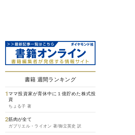
書籍 週間ランキング
ママ投資家が育休中に１億貯めた株式投
資
ちょる子 著
筋肉が全て
ガブリエル・ライオン 著/御立英史 訳