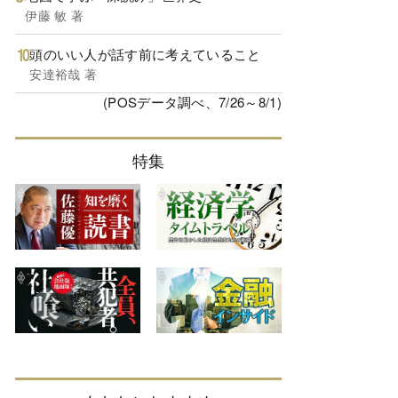
伊藤 敏 著
頭のいい人が話す前に考えていること
安達裕哉 著
(POSデータ調べ、7/26～8/1)
特集