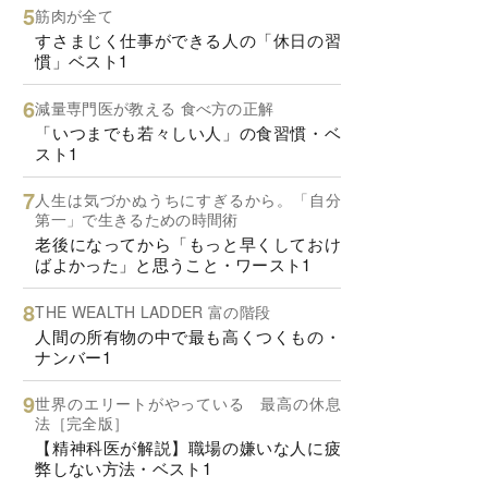
筋肉が全て
すさまじく仕事ができる人の「休日の習
慣」ベスト1
減量専門医が教える 食べ方の正解
「いつまでも若々しい人」の食習慣・ベ
スト1
人生は気づかぬうちにすぎるから。「自分
第一」で生きるための時間術
老後になってから「もっと早くしておけ
ばよかった」と思うこと・ワースト1
THE WEALTH LADDER 富の階段
人間の所有物の中で最も高くつくもの・
ナンバー1
世界のエリートがやっている 最高の休息
法［完全版］
【精神科医が解説】職場の嫌いな人に疲
弊しない方法・ベスト1