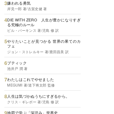
嫌われる勇気
岸見一郎 著/古賀史健 著
DIE WITH ZERO 人生が豊かになりすぎ
る究極のルール
ビル・パーキンス 著/児島 修 訳
やりたいことが見つかる 世界の果てのカ
フェ
ジョン・ストレルキー 著/鹿田昌美 訳
ブティック
池井戸 潤 著
わたしはこれでやせました
MEGUMI 著/道下将太郎 監修
人生は気づかぬうちにすぎるから。
クリス・ギレボー 著/児島 修 訳
地図で学ぶ「深読み」世界史