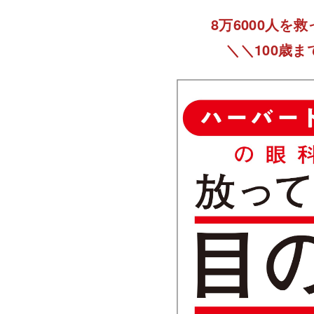
8万6000人を
＼＼100歳