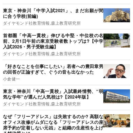
東京・神奈川「中学入試2021」、まだ出願が間
に合う学校(前編)
ダイヤモンド社教育情報,森上教育研究所
首都圏「中高一貫校」伸びる中堅・中位校の名
前、2月1日午前の東京受験者数トップは?【中学
入試2026・男子受験生編】
ダイヤモンド社教育情報,森上教育研究所
「好きなことを仕事にしたい」若者への豊田章男
の回答が正論すぎて、ぐうの音も出なかった
小倉健一
東京・神奈川「中高一貫校」入試最終情勢、“弱
気な学年”が選んだ人気校は?【2024年版】
ダイヤモンド社教育情報,森上教育研究所
なぜ「フリーアドレス」は失敗するのか? 高額な
オフィス改修がムダになる「フリーアドレスの座
席予約が定着しない元凶」と組織の生産性を上げ