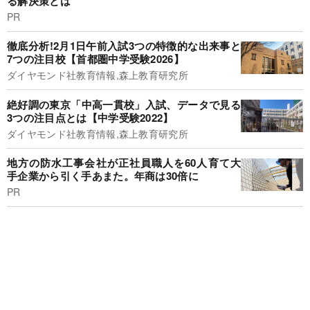
る解決策とは
PR
徹底分析!2月1日午前入試3つの特徴的な出来事と
7つの注目校【首都圏中学受験2026】
ダイヤモンド社教育情報,森上教育研究所
絶好調の東京「中高一貫校」入試、データで見る
3つの注目点とは【中学受験2022】
ダイヤモンド社教育情報,森上教育研究所
地方の防水工事会社が正社員職人を60人育て大
手企業から引く手あまた。年商は30倍に
PR