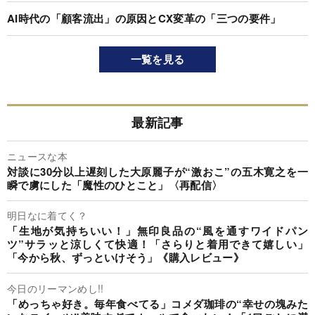
AI時代の「顧客流出」の原因とCX変革の「三つの要件」
一覧を見る
最新記事
ニュースな本
対談に30分以上遅刻した大原麗子が“激おこ”の五木寛之を一
瞬で虜にした「魔性のひとこと」〈再配信〉
明日なに着てく？
「生地が気持ちいい！」無印良品の“風を通すワイドパン
ツ”サラッと涼しくて快適！「さらりと着用できて嬉しい」
「今から秋、ずっといけそう」《購入レビュー》
今日のリーマンめし!!
「めっちゃ好き。毎年食べてる」コメダ珈琲の“幸せの塊みた