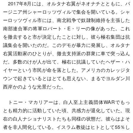
2017年8月には、オルタナ右翼がネオナチとともに、バ
ージニア州シャーロッツヴィルで集会を開いている。シャ
ーロッツヴィル市には、南北戦争で奴隷制維持を主張した
南部連合軍の将軍ロバート・E・リーの像があった。これ
を撤去すると市が決定したことに対し、彼ら極右集団は抗
議集会を開いたのだ。このデモが暴力に発展し、オルタナ
右翼活動家のひとりが、撤去支持派の群衆に車で突っ込ん
だ。多数のけが人が出て、極右に抗議していたヘザー・ハ
イヤーという市民が命を落とした。アメリカのカレッジタ
ウンで起きているとはとても思えない、まるでヨルダン川
西岸かのような光景だった。
トニー・マカリアーは、白人至上主義団体WARでもっ
とも精力的に活動していた頃、共感力が退化していた。現
在の白人ナショナリストたちも同様の状態だ。彼らはよそ
者を非人間化している。イスラム教徒はヒトとして55％し