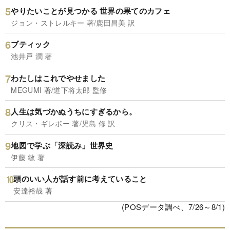
やりたいことが見つかる 世界の果てのカフェ
ジョン・ストレルキー 著/鹿田昌美 訳
ブティック
池井戸 潤 著
わたしはこれでやせました
MEGUMI 著/道下将太郎 監修
人生は気づかぬうちにすぎるから。
クリス・ギレボー 著/児島 修 訳
地図で学ぶ「深読み」世界史
伊藤 敏 著
頭のいい人が話す前に考えていること
安達裕哉 著
(POSデータ調べ、7/26～8/1)