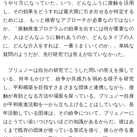
うやり方になっていた。いつ、どんなふうに接触を活用
し、その効果をどうすれば最大限に引き出せるか特定する
ためには、もっと緻密なアプローチが必要なのではない
か。「接触推進プログラムの効果を出すには何が重要なの
か。人はどんなふうに触れあうのか。どんなタイプの人
に、どんな介入をすれば、一番うまくいくのか」。単純な
疑問のようだが、先行研究では答えが出ていなかった。
ブリュノーは自分の研究でこうした問いの答えを探して
いる。何年もかけて、紛争が共感力を弱める様子を研究
し、平和構築を目指すさまざまな団体と連携しながら、接
触が有効となる方法や場面を探っている。ブリュノー自身
が平和推進活動を一から立ち上げることはしていない。長
年活動している団体は、その紛争について、ブリュノーに
はとうてい追いつけないほどの知識があるからだ。彼はあ
くまで既存の団体が使っている形式を借り、彼らが作る素