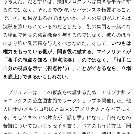
う考えた。だとすれば、接触プログラムは両者を平等にす
るのではなく、それまでの傾いたバランスを転覆すること
でこそ、効果が出るのではないか。片方の集団がふだんは
沈黙を強いられているのだとしたら、別の集団と一緒にな
る場面で同等の発言機会を与えるのではなく、彼らのほう
により強い発言権を与えるべきなのだ。そして、
いつもは
権力をもっている側が、聞き役に徹する。マイノリティが
「相手の視点を知る（視点取得）」のではなく、「相手に
自分の視点を示す（視点付与）」ことができるなら、立場
を底上げできるかもしれない。
ブリュノーは、この仮説を検証するため、アリゾナ州フ
ェニックスの公立図書館でワークショップを開催した。他
人同士のメキシコ移民と白人のアメリカ人とをペアにす
る。そして各ペアの片方が「話し手」になり、自分たちの
苦難について短いエッセイを書く。ペアのもう片方は「聞
き手」になって、エッセイを読み、要約し、感想を書き手