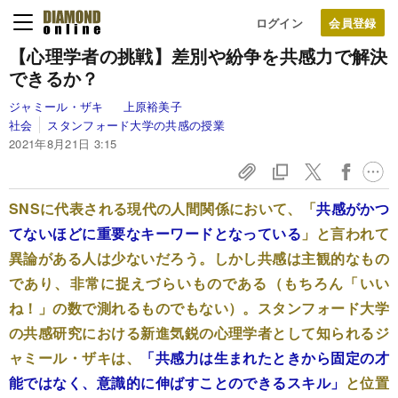
ログイン
【心理学者の挑戦】差別や紛争を共感力で解決
できるか？
ジャミール・ザキ
上原裕美子
社会
スタンフォード大学の共感の授業
2021年8月21日 3:15
SNSに代表される現代の人間関係において、「
共感がかつ
てないほどに重要なキーワードとなっている
」と言われて
異論がある人は少ないだろう。しかし共感は主観的なもの
であり、非常に捉えづらいものである（もちろん「いい
ね！」の数で測れるものでもない）。スタンフォード大学
の共感研究における新進気鋭の心理学者として知られるジ
ャミール・ザキは、
「共感力は生まれたときから固定の才
能ではなく、意識的に伸ばすことのできるスキル」
と位置