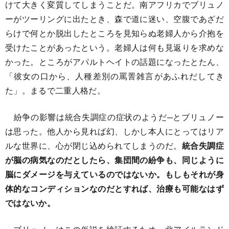
けて大きく変質してしまうことだ。南アフリカでブリュノ
ーがツーリングに出たとき、森で道に迷い、空腹であざだ
らけで何とか脱出したところを見知らぬ老婦人から介抱を
受けたことがあったという。老婦人は何も見返りを求めな
かった。ところがアパルトヘイトの話題になったとたん、
「彼女の口から、人種差別の罵詈雑言があふれだしてき
た」。まるで二重人格だ。
紛争の影響は統合失調症の症状のようだ─とブリュノー
は思った。他人から見れば幻、しかし本人にとってはリア
ルな世界に、心が閉じ込められてしまうのだ。
統合失調症
が脳の病気なのだとしたら、集団間の紛争も、同じように
脳にダメージを与えているのではないか。もしもそれが身
体的なコンディションなのだとすれば、治療も可能なはず
ではないか。