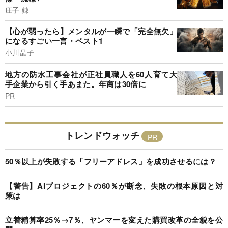
庄子 錬
【心が弱ったら】メンタルが一瞬で「完全無欠」
になるすごい一言・ベスト1
小川晶子
地方の防水工事会社が正社員職人を60人育て大
手企業から引く手あまた。年商は30倍に
PR
トレンドウォッチ
50％以上が失敗する「フリーアドレス」を成功させるには？
【警告】AIプロジェクトの60％が断念、失敗の根本原因と対
策は
立替精算率25％→7％、ヤンマーを変えた購買改革の全貌を公