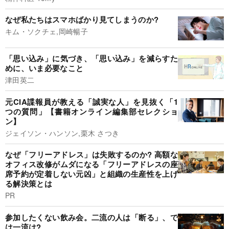
なぜ私たちはスマホばかり見てしまうのか?
キム・ソクチェ,岡崎暢子
「思い込み」に気づき、「思い込み」を減らすた
めに、いま必要なこと
津田英二
元CIA諜報員が教える「誠実な人」を見抜く「1
つの質問」【書籍オンライン編集部セレクショ
ン】
ジェイソン・ハンソン,栗木 さつき
なぜ「フリーアドレス」は失敗するのか? 高額な
オフィス改修がムダになる「フリーアドレスの座
席予約が定着しない元凶」と組織の生産性を上げ
る解決策とは
PR
参加したくない飲み会。二流の人は「断る」、で
は一流は?