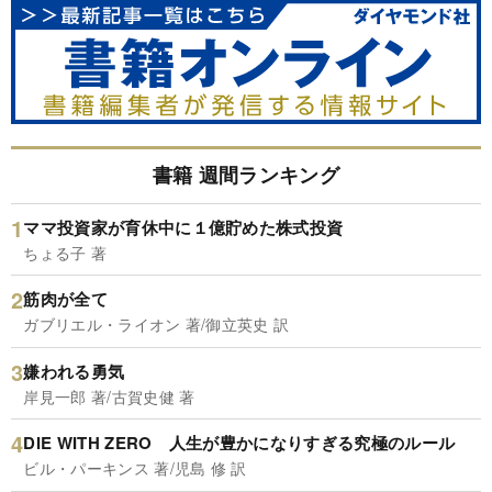
書籍 週間ランキング
ママ投資家が育休中に１億貯めた株式投資
ちょる子 著
筋肉が全て
ガブリエル・ライオン 著/御立英史 訳
嫌われる勇気
岸見一郎 著/古賀史健 著
DIE WITH ZERO 人生が豊かになりすぎる究極のルール
ビル・パーキンス 著/児島 修 訳