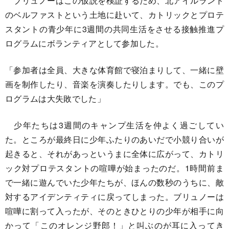
ブリュノーはこの仮説を検証するため、北アイルランド
のベルファストという土地に赴いて、カトリックとプロテ
スタントの青少年に3週間の共同生活をさせる接触推進プ
ログラムにボランティアとして参加した。
「参加者は全員、大きな体育館で寝泊まりして、一緒に壁
画を制作したり、音楽を演奏したりします。でも、このプ
ログラムは大失敗でした」
少年たちは3週間のキャンプ生活を仲よく過ごしてい
た。ところが最終日に少年ふたりのあいだで小競り合いが
起きると、それがあっというまに全体に広がって、カトリ
ック対プロテスタントの喧嘩が始まったのだ。1時間前ま
で一緒に遊んでいた少年たちが、ほんの数秒のうちに、敵
対するアイデンティティに戻ってしまった。ブリュノーは
喧嘩に割って入ったが、そのときひとりの少年が相手に向
かって「このオレンジ野郎！」と叫ぶのが耳に入ってき