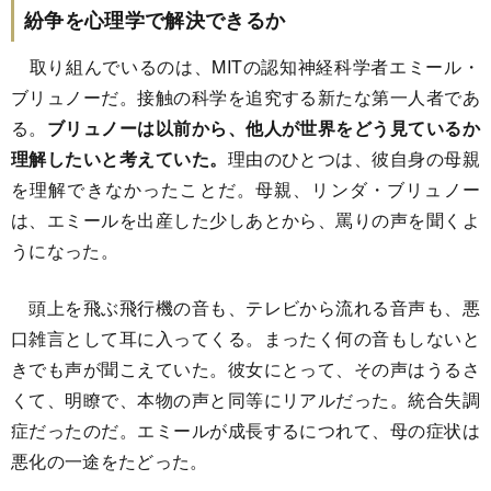
紛争を心理学で解決できるか
取り組んでいるのは、MITの認知神経科学者エミール・
ブリュノーだ。接触の科学を追究する新たな第一人者であ
る。
ブリュノーは以前から、他人が世界をどう見ているか
理解したいと考えていた。
理由のひとつは、彼自身の母親
を理解できなかったことだ。母親、リンダ・ブリュノー
は、エミールを出産した少しあとから、罵りの声を聞くよ
うになった。
頭上を飛ぶ飛行機の音も、テレビから流れる音声も、悪
口雑言として耳に入ってくる。まったく何の音もしないと
きでも声が聞こえていた。彼女にとって、その声はうるさ
くて、明瞭で、本物の声と同等にリアルだった。統合失調
症だったのだ。エミールが成長するにつれて、母の症状は
悪化の一途をたどった。