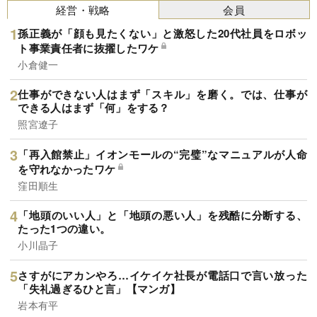
経営・戦略
会員
孫正義が「顔も見たくない」と激怒した20代社員をロボッ
ト事業責任者に抜擢したワケ
小倉健一
仕事ができない人はまず「スキル」を磨く。では、仕事が
できる人はまず「何」をする？
照宮遼子
「再入館禁止」イオンモールの“完璧”なマニュアルが人命
を守れなかったワケ
窪田順生
「地頭のいい人」と「地頭の悪い人」を残酷に分断する、
たった1つの違い。
小川晶子
さすがにアカンやろ…イケイケ社長が電話口で言い放った
「失礼過ぎるひと言」【マンガ】
岩本有平