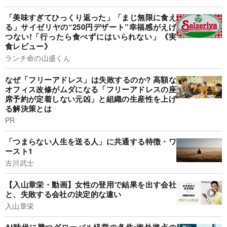
「美味すぎてひっくり返った」「まじ無限に食え
る」サイゼリヤの“250円デザート”幸福感がえげ
つない!「行ったら食べずにはいられない」《実
食レビュー》
ランチ命の山盛くん
なぜ「フリーアドレス」は失敗するのか? 高額な
オフィス改修がムダになる「フリーアドレスの座
席予約が定着しない元凶」と組織の生産性を上げ
る解決策とは
PR
「つまらない人生を送る人」に共通する特徴・ワ
ースト1
古川武士
【入山章栄・動画】女性の登用で結果を出す会社
と、失敗する会社の決定的な違い
入山章栄