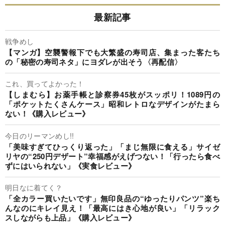
最新記事
戦争めし
【マンガ】空襲警報下でも大繁盛の寿司店、集まった客たち
の「秘密の寿司ネタ」にヨダレが出そう〈再配信〉
これ、買ってよかった！
【しまむら】お薬手帳と診察券45枚がスッポリ！1089円の
「ポケットたくさんケース」昭和レトロなデザインがたまら
ない！《購入レビュー》
今日のリーマンめし!!
「美味すぎてひっくり返った」「まじ無限に食える」サイゼ
リヤの“250円デザート”幸福感がえげつない！「行ったら食べ
ずにはいられない」《実食レビュー》
明日なに着てく？
「全カラー買いたいです」無印良品の“ゆったりパンツ”楽ち
んなのにキレイ見え！「最高にはき心地が良い」「リラック
スしながらも上品」《購入レビュー》