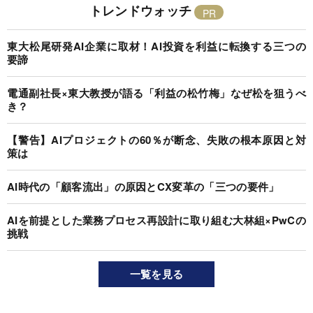
トレンドウォッチ
東大松尾研発AI企業に取材！AI投資を利益に転換する三つの
要諦
電通副社長×東大教授が語る「利益の松竹梅」なぜ松を狙うべ
き？
【警告】AIプロジェクトの60％が断念、失敗の根本原因と対
策は
AI時代の「顧客流出」の原因とCX変革の「三つの要件」
AIを前提とした業務プロセス再設計に取り組む大林組×PwCの
挑戦
一覧を見る