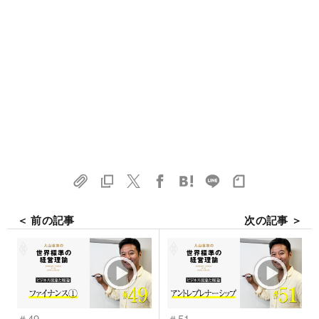
＜ 前の記事
次の記事 ＞
＃49
＃51