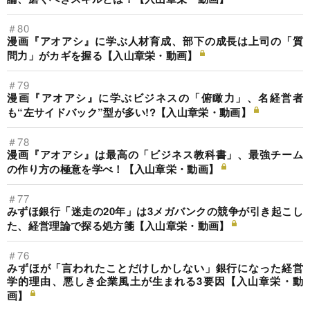
＃80
漫画『アオアシ』に学ぶ人材育成、部下の成長は上司の「質
問力」がカギを握る【入山章栄・動画】
＃79
漫画『アオアシ』に学ぶビジネスの「俯瞰力」、名経営者
も“左サイドバック”型が多い!?【入山章栄・動画】
＃78
漫画『アオアシ』は最高の「ビジネス教科書」、最強チーム
の作り方の極意を学べ！【入山章栄・動画】
＃77
みずほ銀行「迷走の20年」は3メガバンクの競争が引き起こし
た、経営理論で探る処方箋【入山章栄・動画】
＃76
みずほが「言われたことだけしかしない」銀行になった経営
学的理由、悪しき企業風土が生まれる3要因【入山章栄・動
画】