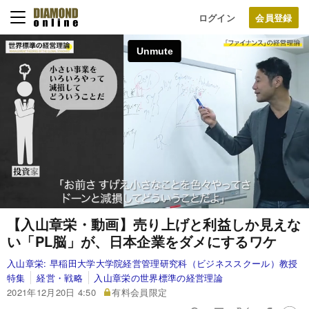
ログイン
【入山章栄・動画】売り上げと利益しか見えな
い「PL脳」が、日本企業をダメにするワケ
入山章栄:
早稲田大学大学院経営管理研究科（ビジネススクール）教授
特集
経営・戦略
入山章栄の世界標準の経営理論
2021年12月20日 4:50
有料会員限定