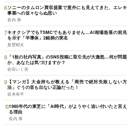
ソニーのタムロン買収提案で意外にも見えてきた、エレキ
事業への並々ならぬ思い
長内 厚
キオクシアでもTSMCでもありません…AI相場急落の前兆
を示す「半導体」2銘柄の実名
真壁昭夫
「1枚の社内写真」のSNS投稿に取引先が大激怒…何が問題
か、あなたは気づけますか？
岩田いく実
【マンガ】大金持ちが教える「商売で絶対失敗しない方
法」ぐうの音も出ない正論だった！
岩本有平
1980年代の東芝に「AI時代」がようやく追い付いたと言え
る理由
長内 厚