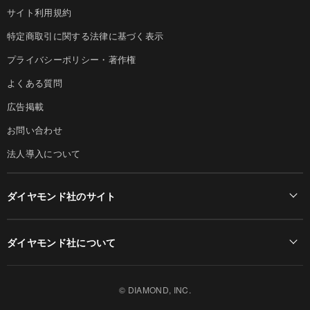
サイト利用規約
特定商取引に関する法律に基づく表示
プライバシーポリシー・著作権
よくある質問
広告掲載
お問い合わせ
法人導入について
ダイヤモンド社のサイト
Diamond Online(English)
ダイヤモンド社について
週刊ダイヤモンド
ダイヤモンド社TOP
DIAMONDハーバード・ビジネス・レビュー
© DIAMOND, INC.
会社概要
ダイヤモンドZAi（デジタル版）