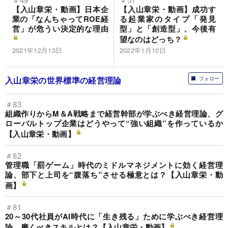
【入山章栄・動画】日本企
【入山章栄・動画】成功す
業の「なんちゃってROE経
る起業家のタイプ「発見
営」が危うい決定的な理由
型」と「創造型」、今後有
望なのはどっち？
2021年12月13日
2022年1月10日
入山章栄の世界標準の経営理論
フォロー
＃83
組織作りからM＆A戦略まで経営幹部が学ぶべき経営理論、グ
ローバルトップ企業はどうやって“強い組織”を作っているか
【入山章栄・動画】
＃82
管理職「罰ゲーム」時代のミドルマネジメントに効く経営理
論、部下と上司を“腹落ち”させる極意とは？【入山章栄・動
画】
＃81
20～30代社員がAI時代に「生き残る」ために学ぶべき経営理
論、磨くべきスキルとは？【入山章栄・動画】