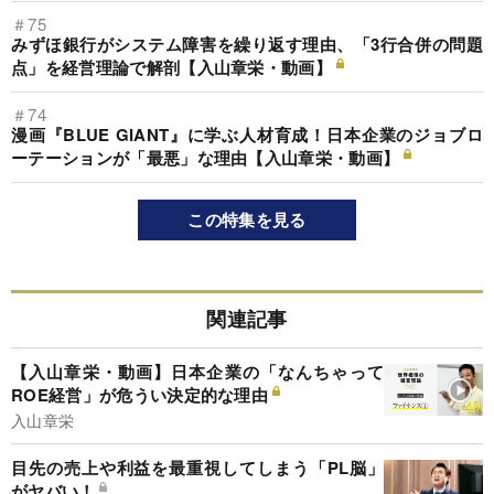
＃75
みずほ銀行がシステム障害を繰り返す理由、「3行合併の問題
点」を経営理論で解剖【入山章栄・動画】
＃74
漫画『BLUE GIANT』に学ぶ人材育成！日本企業のジョブロ
ーテーションが「最悪」な理由【入山章栄・動画】
この特集を見る
関連記事
【入山章栄・動画】日本企業の「なんちゃって
ROE経営」が危うい決定的な理由
入山章栄
目先の売上や利益を最重視してしまう「PL脳」
がヤバい！