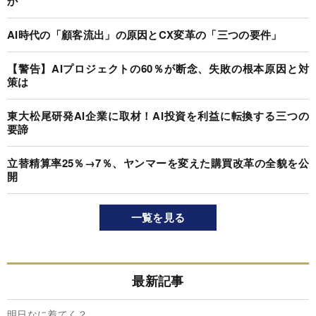
か
AI時代の「顧客流出」の原因とCX変革の「三つの要件」
【警告】AIプロジェクトの60％が断念、失敗の根本原因と対
策は
東大松尾研発AI企業に取材！AI投資を利益に転換する三つの
要諦
立替精算率25％→7％、ヤンマーを変えた購買改革の全貌を公
開
一覧を見る
最新記事
明日なに着てく？