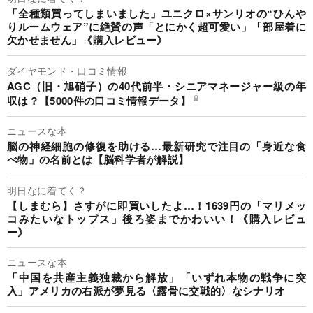
「全種類買ってしまいました」ユニクロ×サンリオの“ひんや
りルームウェア”に絶賛の声「とにかく超可愛い」「部屋着に
欠かせません」《購入レビュー》
ダイヤモンド・口コミ情報
AGC（旧・旭硝子）の40代前半・シニアマネージャー級の年
収は？【5000件の口コミ情報データ】
ニュースな本
脳の神経細胞の修復を助ける…最新研究で注目の「身近な食
べ物」の名前とは【脳科学者が解説】
明日なに着てく？
【しまむら】さすがに即買いしたよ…！1639円の「マリメッ
コみたいなトップス」後ろ姿までかわいい！《購入レビュ
ー》
ニュースな本
「中国を共産主義独裁から解放」「いずれ本物の戦争に突
入」アメリカの右派が夢見る〈露骨に交戦的〉なシナリオ