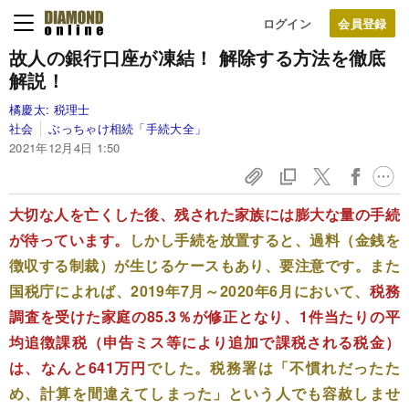
ログイン
故人の銀行口座が凍結！ 解除する方法を徹底
解説！
橘慶太:
税理士
社会
ぶっちゃけ相続「手続大全」
2021年12月4日 1:50
大切な人を亡くした後、残された家族には膨大な量の手続
が待っています。
しかし手続を放置すると、過料（金銭を
徴収する制裁）が生じるケースもあり、要注意です。また
国税庁によれば、2019年7月～2020年6月において、
税務
調査を受けた家庭の85.3％が修正となり、1件当たりの平
均追徴課税（申告ミス等により追加で課税される税金）
は、なんと641万円
でした。税務署は「不慣れだったた
め、計算を間違えてしまった」という人でも容赦しませ