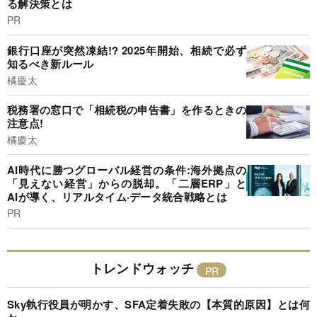
る解決策とは
PR
銀行口座が突然凍結!? 2025年開始、相続で必ず
知るべき新ルール
橘慶太
税務署の窓口で「相続税の申告書」を作るときの
注意点!
橘慶太
AI時代に勝つグローバル経営の条件:海外拠点の
「見えない経営」からの脱却。「二層ERP」と
AIが導く、リアルタイム·データ統合戦略とは
PR
トレンドウォッチ
Sky執行役員が明かす、SFA定着失敗の【本質的原因】とは何