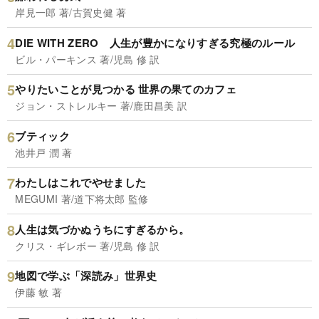
岸見一郎 著/古賀史健 著
DIE WITH ZERO 人生が豊かになりすぎる究極のルール
ビル・パーキンス 著/児島 修 訳
やりたいことが見つかる 世界の果てのカフェ
ジョン・ストレルキー 著/鹿田昌美 訳
ブティック
池井戸 潤 著
わたしはこれでやせました
MEGUMI 著/道下将太郎 監修
人生は気づかぬうちにすぎるから。
クリス・ギレボー 著/児島 修 訳
地図で学ぶ「深読み」世界史
伊藤 敏 著