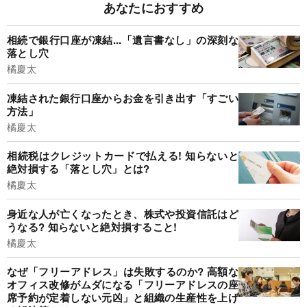
あなたにおすすめ
相続で銀行口座が凍結...「遺言書なし」の深刻な
落とし穴
橘慶太
凍結された銀行口座からお金を引き出す「すごい
方法」
橘慶太
相続税はクレジットカードで払える! 知らないと
絶対損する「落とし穴」とは?
橘慶太
身近な人が亡くなったとき、株式や投資信託はど
うなる? 知らないと絶対損すること!
橘慶太
なぜ「フリーアドレス」は失敗するのか? 高額な
オフィス改修がムダになる「フリーアドレスの座
席予約が定着しない元凶」と組織の生産性を上げ