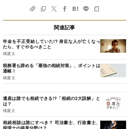
関連記事
年金を不正受給していた!? 身近な人が亡くなっ
たら、すぐやるべきこと
橘慶太
税務署も諦める「最強の相続対策」、ポイントは
通帳！
橘慶太
遺産は誰でも相続できる!?「相続の2大誤解」と
は？
橘慶太
相続相談は誰にすべき？ 司法書士、行政書士、
税理士の得意分野は？