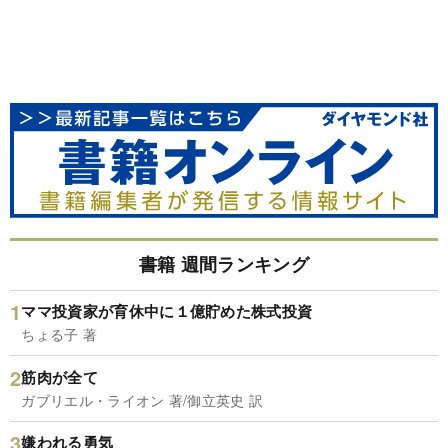
書籍 週間ランキング
ママ投資家が育休中に１億貯めた株式投資
ちょる子 著
筋肉が全て
ガブリエル・ライオン 著/御立英史 訳
嫌われる勇気