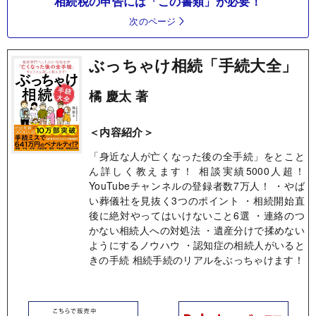
相続税の申告には「この書類」が必要！
次のページ
ぶっちゃけ相続「手続大全」
橘 慶太 著
＜内容紹介＞
「身近な人が亡くなった後の全手続」をとこと
ん詳しく教えます！ 相談実績5000人超！
YouTubeチャンネルの登録者数7万人！ ・やば
い葬儀社を見抜く3つのポイント ・相続開始直
後に絶対やってはいけないこと6選 ・連絡のつ
かない相続人への対処法 ・遺産分けで揉めない
ようにするノウハウ ・認知症の相続人がいると
きの手続 相続手続のリアルをぶっちゃけます！