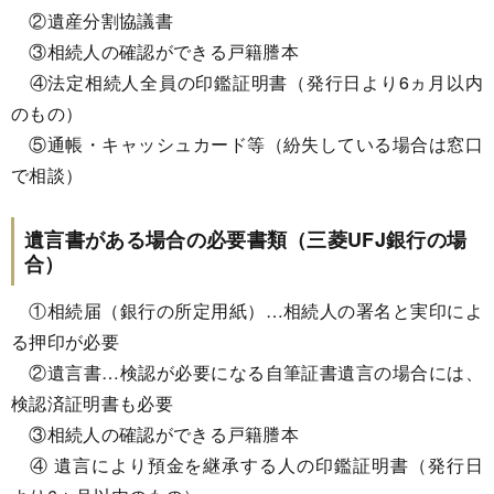
②遺産分割協議書
③相続人の確認ができる戸籍謄本
④法定相続人全員の印鑑証明書（発行日より6ヵ月以内
のもの）
⑤通帳・キャッシュカード等（紛失している場合は窓口
で相談）
遺言書がある場合の必要書類（三菱UFJ銀行の場
合）
①相続届（銀行の所定用紙）…相続人の署名と実印によ
る押印が必要
②遺言書…検認が必要になる自筆証書遺言の場合には、
検認済証明書も必要
③相続人の確認ができる戸籍謄本
④ 遺言により預金を継承する人の印鑑証明書（発行日