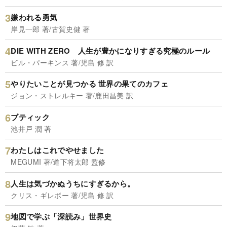
嫌われる勇気
岸見一郎 著/古賀史健 著
DIE WITH ZERO 人生が豊かになりすぎる究極のルール
ビル・パーキンス 著/児島 修 訳
やりたいことが見つかる 世界の果てのカフェ
ジョン・ストレルキー 著/鹿田昌美 訳
ブティック
池井戸 潤 著
わたしはこれでやせました
MEGUMI 著/道下将太郎 監修
人生は気づかぬうちにすぎるから。
クリス・ギレボー 著/児島 修 訳
地図で学ぶ「深読み」世界史