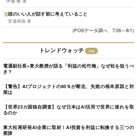
伊藤 敏 著
頭のいい人が話す前に考えていること
安達裕哉 著
(POSデータ調べ、7/26～8/1)
トレンドウォッチ
電通副社長×東大教授が語る「利益の松竹梅」なぜ松を狙うべ
き？
【警告】AIプロジェクトの60％が断念、失敗の根本原因と対
策は
【世界23カ国独自調査】なぜ日本はAI活用で世界に後れを取
るのか
東大松尾研発AI企業に取材！AI投資を利益に転換する三つの
要諦