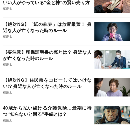
いい人がやっている“金と株”の賢い売り方
橘慶太
【絶対NG】「紙の株券」は放置厳禁！ 身
近な人が亡くなった時のルール
橘慶太
【要注意】印鑑証明書の罠とは？ 身近な人
が亡くなった時のルール
橘慶太
【絶対NG】住民票をコピーしてはいけな
い!? 身近な人が亡くなった時のルール
橘慶太
40歳から払い続ける介護保険…最期に待
つ“知らないと困る”手続とは？
橘慶太