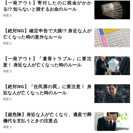
【一発アウト】寄付したのに税金がかか
る!? 知らないと損するお金のルール
橘慶太
【絶対NG】確定申告で大損!? 身近な人が
亡くなった時の意外なルール
橘慶太
【一発アウト】「遺骨トラブル」に要注
意！ 身近な人が亡くなった時のルール
橘慶太
【絶対NG】「住民票の罠」に要注意！ 身
近な人が亡くなった時のルール
橘慶太
【超危険】身近な人が亡くなり、遺産で葬
儀代を支払うときの注意点
橘慶太