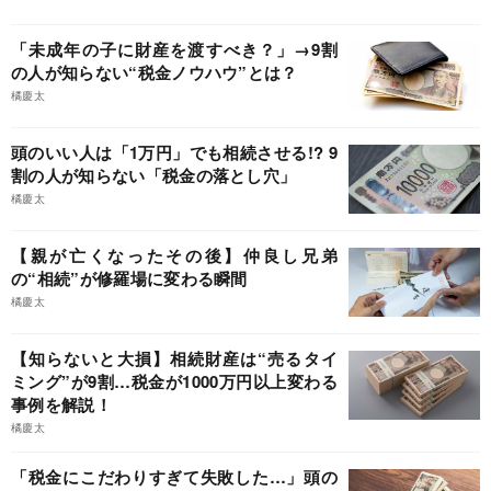
「未成年の子に財産を渡すべき？」→9割
の人が知らない“税金ノウハウ”とは？
橘慶太
頭のいい人は「1万円」でも相続させる!? 9
割の人が知らない「税金の落とし穴」
橘慶太
【親が亡くなったその後】仲良し兄弟
の“相続”が修羅場に変わる瞬間
橘慶太
【知らないと大損】相続財産は“売るタイ
ミング”が9割…税金が1000万円以上変わる
事例を解説！
橘慶太
「税金にこだわりすぎて失敗した…」頭の