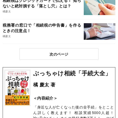
相続税はクレジットカードで払える！ 知ら
ないと絶対損する「落とし穴」とは？
橘慶太
税務署の窓口で「相続税の申告書」を作る
ときの注意点！
橘慶太
次のページ
ぶっちゃけ相続「手続大全」
橘 慶太 著
＜内容紹介＞
「身近な人が亡くなった後の全手続」をとこと
ん詳しく教えます！ 相談実績5000人超！