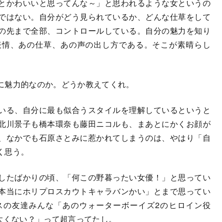
とかわいいと思ってんな～」と思われるような女というの
ではない。自分がどう見られているか、どんな仕草をして
の先まで全部、コントロールしている。自分の魅力を知り
表情、あの仕草、あの声の出し方である。そこが素晴らし
に魅力的なのか。どうか教えてくれ。
いる、自分に最も似合うスタイルを理解しているというと
北川景子も橋本環奈も藤田ニコルも、まあとにかくお顔が
、なかでも石原さとみに惹かれてしまうのは、やはり「自
く思う。
したばかりの頃、「何この野暮ったい女優！」と思ってい
本当にホリプロスカウトキャラバンかい」とまで思ってい
スの友達みんな「あのウォーターボーイズ2のヒロイン役
太くない？」って超言ってたし。