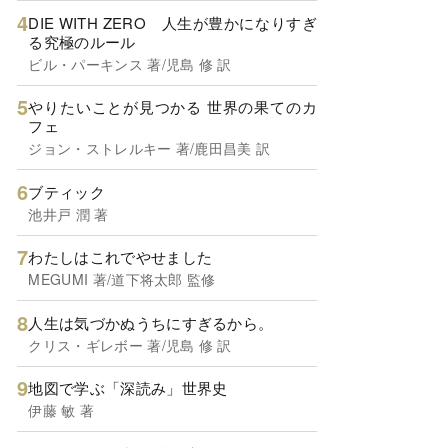
DIE WITH ZERO 人生が豊かになりすぎ
る究極のルール
ビル・パーキンス 著/児島 修 訳
やりたいことが見つかる 世界の果てのカ
フェ
ジョン・ストレルキー 著/鹿田昌美 訳
ブティック
池井戸 潤 著
わたしはこれでやせました
MEGUMI 著/道下将太郎 監修
人生は気づかぬうちにすぎるから。
クリス・ギレボー 著/児島 修 訳
地図で学ぶ「深読み」世界史
伊藤 敏 著