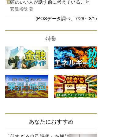
頭のいい人が話す前に考えていること
安達裕哉 著
(POSデータ調べ、7/26～8/1)
特集
あなたにおすすめ
「低すぎる自己評価」を解消