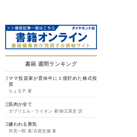
書籍 週間ランキング
ママ投資家が育休中に１億貯めた株式投
資
ちょる子 著
筋肉が全て
ガブリエル・ライオン 著/御立英史 訳
嫌われる勇気
岸見一郎 著/古賀史健 著