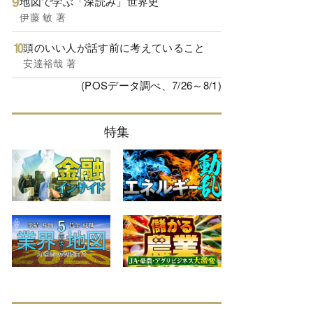
地図で学ぶ「深読み」世界史
伊藤 敏 著
頭のいい人が話す前に考えていること
安達裕哉 著
(POSデータ調べ、7/26～8/1)
特集