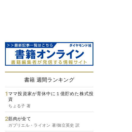
書籍 週間ランキング
ママ投資家が育休中に１億貯めた株式投
資
ちょる子 著
筋肉が全て
ガブリエル・ライオン 著/御立英史 訳