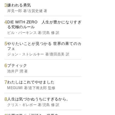
嫌われる勇気
岸見一郎 著/古賀史健 著
DIE WITH ZERO 人生が豊かになりすぎ
る究極のルール
ビル・パーキンス 著/児島 修 訳
やりたいことが見つかる 世界の果てのカ
フェ
ジョン・ストレルキー 著/鹿田昌美 訳
ブティック
池井戸 潤 著
わたしはこれでやせました
MEGUMI 著/道下将太郎 監修
人生は気づかぬうちにすぎるから。
クリス・ギレボー 著/児島 修 訳