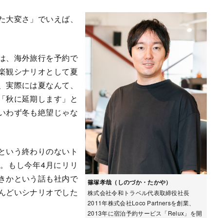
た大変さ」でいえば、
は、海外旅行を予約で
楽観シナリオとして夏
、実際には夏なんて、
「秋に延期します」と
いわず冬も絶望じゃな
という終わりのないト
。もし今年4月にリリ
きかという話も社内で
篠塚孝哉（しのづか・たかや）
んどいシナリオでした
株式会社令和トラベル代表取締役社長
2011年株式会社Loco Partnersを創業、
2013年に宿泊予約サービス「Relux」を開