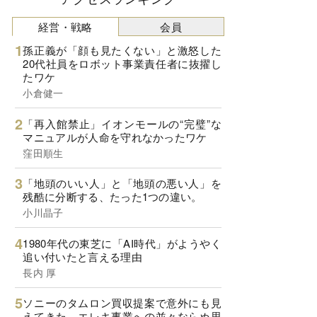
経営・戦略
会員
孫正義が「顔も見たくない」と激怒した
20代社員をロボット事業責任者に抜擢し
たワケ
小倉健一
「再入館禁止」イオンモールの“完璧”な
マニュアルが人命を守れなかったワケ
窪田順生
「地頭のいい人」と「地頭の悪い人」を
残酷に分断する、たった1つの違い。
小川晶子
1980年代の東芝に「AI時代」がようやく
追い付いたと言える理由
長内 厚
ソニーのタムロン買収提案で意外にも見
えてきた、エレキ事業への並々ならぬ思