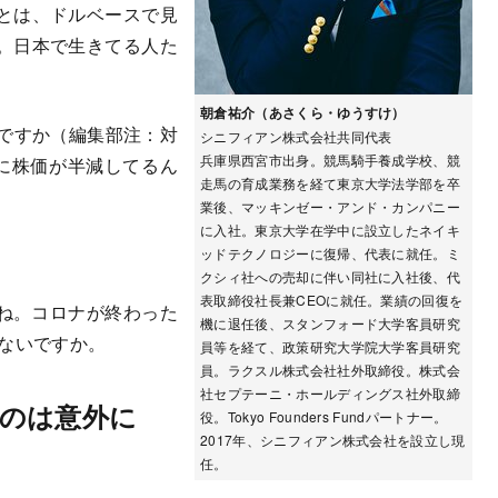
とは、ドルベースで見
。日本で生きてる人た
朝倉祐介（あさくら・ゆうすけ）
いですか（編集部注：対
シニフィアン株式会社共同代表
兵庫県西宮市出身。競馬騎手養成学校、競
らに株価が半減してるん
走馬の育成業務を経て東京大学法学部を卒
業後、マッキンゼー・アンド・カンパニー
に入社。東京大学在学中に設立したネイキ
ッドテクノロジーに復帰、代表に就任。ミ
クシィ社への売却に伴い同社に入社後、代
表取締役社長兼CEOに就任。業績の回復を
ね。コロナが終わった
機に退任後、スタンフォード大学客員研究
ゃないですか。
員等を経て、政策研究大学院大学客員研究
員。ラクスル株式会社社外取締役。株式会
社セプテーニ・ホールディングス社外取締
のは意外に
役。Tokyo Founders Fundパートナー。
2017年、シニフィアン株式会社を設立し現
任。