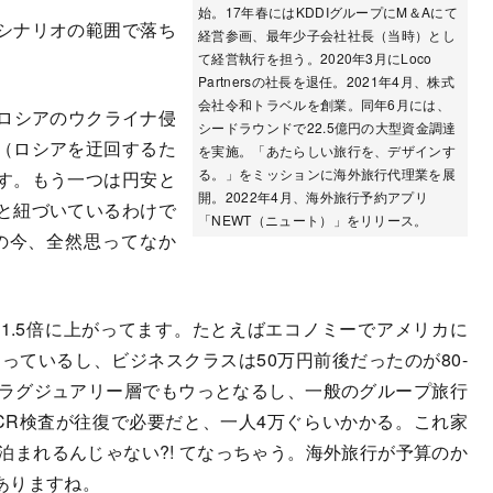
始。17年春にはKDDIグループにM＆Aにて
シナリオの範囲で落ち
経営参画、最年少子会社社長（当時）とし
て経営執行を担う。2020年3月にLoco
Partnersの社長を退任。2021年4月、株式
会社令和トラベルを創業。同年6月には、
はロシアのウクライナ侵
シードラウンドで22.5億円の大型資金調達
（ロシアを迂回するた
を実施。「あたらしい旅行を、デザインす
る。」をミッションに海外旅行代理業を展
す。もう一つは円安と
開。2022年4月、海外旅行予約アプリ
と紐づいているわけで
「NEWT（ニュート）」をリリース。
年の今、全然思ってなか
1.5倍に上がってます。たとえばエコノミーでアメリカに
なっているし、ビジネスクラスは50万円前後だったのが80-
、ラグジュアリー層でもウっとなるし、一般のグループ旅行
CR検査が往復で必要だと、一人4万ぐらいかかる。これ家
泊まれるんじゃない?! てなっちゃう。海外旅行が予算のか
ありますね。