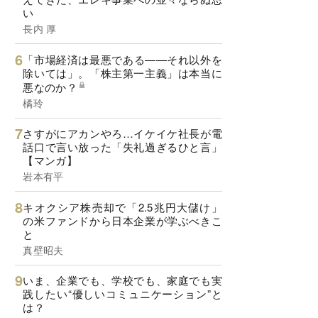
い
長内 厚
「市場経済は最悪である――それ以外を
除いては」。「株主第一主義」は本当に
悪なのか？
橘玲
さすがにアカンやろ…イケイケ社長が電
話口で言い放った「失礼過ぎるひと言」
【マンガ】
岩本有平
キオクシア株売却で「2.5兆円大儲け」
の米ファンドから日本企業が学ぶべきこ
と
真壁昭夫
いま、企業でも、学校でも、家庭でも実
践したい“優しいコミュニケーション”と
は？