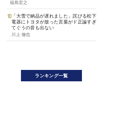
福島宏之
「大雪で納品が遅れました」詫びる松下
電器にトヨタが放った言葉がド正論すぎ
てぐうの音も出ない
川上 徹也
ランキング一覧