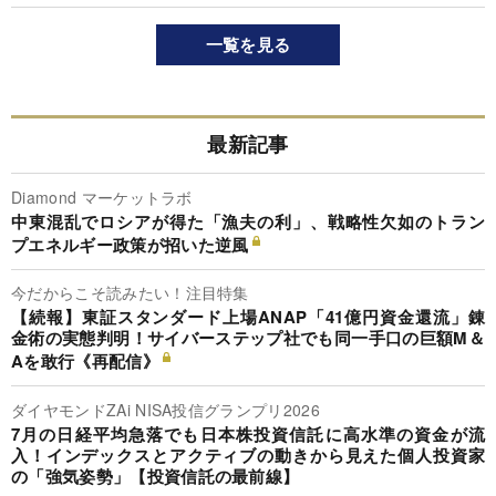
一覧を見る
最新記事
Diamond マーケットラボ
中東混乱でロシアが得た「漁夫の利」、戦略性欠如のトラン
プエネルギー政策が招いた逆風
今だからこそ読みたい！注目特集
【続報】東証スタンダード上場ANAP「41億円資金還流」錬
金術の実態判明！サイバーステップ社でも同一手口の巨額M＆
Aを敢行《再配信》
ダイヤモンドZAi NISA投信グランプリ2026
7月の日経平均急落でも日本株投資信託に高水準の資金が流
入！インデックスとアクティブの動きから見えた個人投資家
の「強気姿勢」【投資信託の最前線】