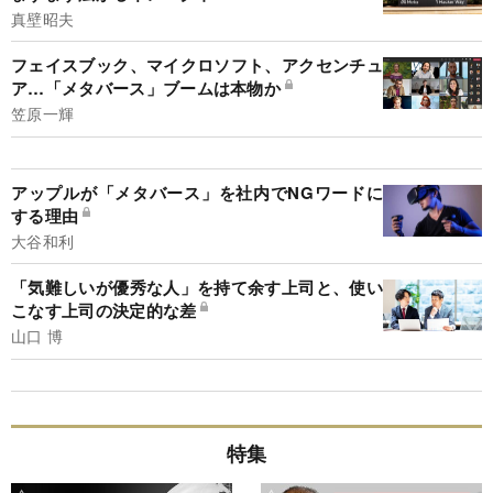
真壁昭夫
フェイスブック、マイクロソフト、アクセンチュ
ア…「メタバース」ブームは本物か
笠原一輝
アップルが「メタバース」を社内でNGワードに
する理由
大谷和利
「気難しいが優秀な人」を持て余す上司と、使い
こなす上司の決定的な差
山口 博
特集