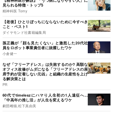
【精神科医が解説】「うつ病になりやすい人」に
見られる特徴・トップ5
精神科医 Tomy
【老後】ひとりぼっちにならないために今すべき
こと・ベスト1
ダイヤモンド社書籍編集局
孫正義が「顔も見たくない」と激怒した20代社
員をロボット事業責任者に抜擢したワケ
小倉健一
なぜ「フリーアドレス」は失敗するのか? 高額な
オフィス改修がムダになる「フリーアドレスの座
席予約が定着しない元凶」と組織の生産性を上げ
る解決策とは
PR
60代でtimeleszにハマり人生初の1人遠征へ...
「中高年の推し活」が人生を変えるワケ
劇団雌猫,松下真由美