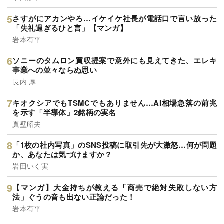
さすがにアカンやろ…イケイケ社長が電話口で言い放った
「失礼過ぎるひと言」【マンガ】
岩本有平
ソニーのタムロン買収提案で意外にも見えてきた、エレキ
事業への並々ならぬ思い
長内 厚
キオクシアでもTSMCでもありません…AI相場急落の前兆
を示す「半導体」2銘柄の実名
真壁昭夫
「1枚の社内写真」のSNS投稿に取引先が大激怒…何が問題
か、あなたは気づけますか？
岩田いく実
【マンガ】大金持ちが教える「商売で絶対失敗しない方
法」ぐうの音も出ない正論だった！
岩本有平