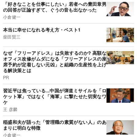
「好きなことを仕事にしたい」若者への豊田章男
の回答が正論すぎて、ぐうの音も出なかった
小倉健一
本当に幸せになれる考え方・ベスト1
柴田賢三
なぜ「フリーアドレス」は失敗するのか? 高額な
オフィス改修がムダになる「フリーアドレスの座
席予約が定着しない元凶」と組織の生産性を上げ
る解決策とは
PR
習近平は焦っている...中国が弾道ミサイルを「ロ
ケット軍」ではなく「海軍」に撃たせた切実なワ
ケ
王 彦麟
稲盛和夫が語った「管理職の素質がない人」のあ
まりに明白な特徴
小倉健一