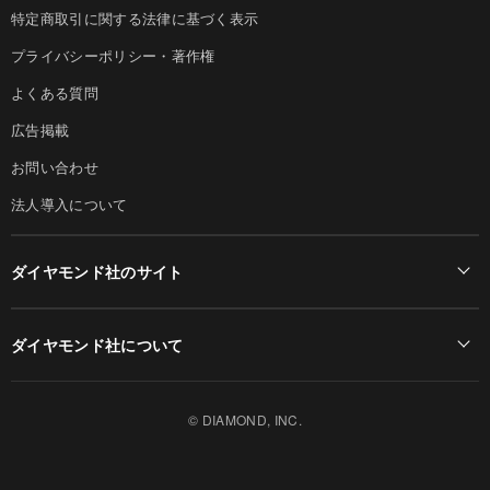
特定商取引に関する法律に基づく表示
プライバシーポリシー・著作権
よくある質問
広告掲載
お問い合わせ
法人導入について
ダイヤモンド社のサイト
Diamond Online(English)
ダイヤモンド社について
週刊ダイヤモンド
ダイヤモンド社TOP
DIAMONDハーバード・ビジネス・レビュー
© DIAMOND, INC.
会社概要
ダイヤモンドZAi（デジタル版）
採用情報
書籍オンライン