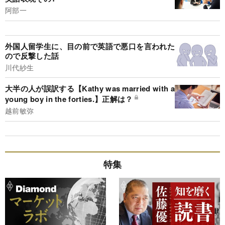
阿部一
外国人留学生に、目の前で英語で悪口を言われた
ので反撃した話
川代紗生
大半の人が誤訳する【Kathy was married with a
young boy in the forties.】正解は？
越前敏弥
特集