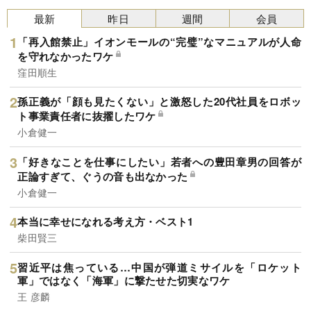
最新
昨日
週間
会員
「再入館禁止」イオンモールの“完璧”なマニュアルが人命
を守れなかったワケ
窪田順生
孫正義が「顔も見たくない」と激怒した20代社員をロボッ
ト事業責任者に抜擢したワケ
小倉健一
「好きなことを仕事にしたい」若者への豊田章男の回答が
正論すぎて、ぐうの音も出なかった
小倉健一
本当に幸せになれる考え方・ベスト1
柴田賢三
習近平は焦っている…中国が弾道ミサイルを「ロケット
軍」ではなく「海軍」に撃たせた切実なワケ
王 彦麟