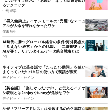
【ポジティブ暗示】「お願い」なしで話題を広げ
るテクニック
中島崇学
「再入館禁止」イオンモールの“完璧”なマニュ
アルが人命を守れなかったワケ
窪田順生
AI時代に勝つグローバル経営の条件:海外拠点の
「見えない経営」からの脱却。「二層ERP」と
AIが導く、リアルタイム·データ統合戦略とは
PR
ネイティブは英会話で「たった15動詞」を使い
まくっていた!中1単語の使い方で英語が激変
デイビッド・セイン
【英会話】「楽しかったです!」と伝えるイチオ
シ表現とは?enjoyやfunnyが危険なワケ
デイビッド・セイン
なぜ「フリーアドレス」は失敗するのか? 高額な