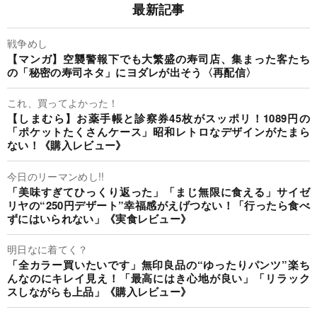
最新記事
戦争めし
【マンガ】空襲警報下でも大繁盛の寿司店、集まった客たち
の「秘密の寿司ネタ」にヨダレが出そう〈再配信〉
これ、買ってよかった！
【しまむら】お薬手帳と診察券45枚がスッポリ！1089円の
「ポケットたくさんケース」昭和レトロなデザインがたまら
ない！《購入レビュー》
今日のリーマンめし!!
「美味すぎてひっくり返った」「まじ無限に食える」サイゼ
リヤの“250円デザート”幸福感がえげつない！「行ったら食べ
ずにはいられない」《実食レビュー》
明日なに着てく？
「全カラー買いたいです」無印良品の“ゆったりパンツ”楽ち
んなのにキレイ見え！「最高にはき心地が良い」「リラック
スしながらも上品」《購入レビュー》