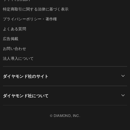
特定商取引に関する法律に基づく表示
プライバシーポリシー・著作権
よくある質問
広告掲載
お問い合わせ
法人導入について
ダイヤモンド社のサイト
Diamond Online(English)
ダイヤモンド社について
週刊ダイヤモンド
ダイヤモンド社TOP
DIAMONDハーバード・ビジネス・レビュー
© DIAMOND, INC.
会社概要
ダイヤモンドZAi（デジタル版）
採用情報
書籍オンライン