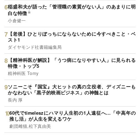
稲盛和夫が語った「管理職の素質がない人」のあまりに明
白な特徴
小倉健一
【老後】ひとりぼっちにならないために今すべきこと・ベ
スト1
ダイヤモンド社書籍編集局
【精神科医が解説】「うつ病になりやすい人」に見られる
特徴・トップ5
精神科医 Tomy
ソニーこそ『国宝』大ヒットの真の立役者、ディズニーも
かなわない「黒子的映画ビジネス」の神髄とは
長内 厚
60代でtimeleszにハマり人生初の1人遠征へ…「中高年の
推し活」が人生を変えるワケ
劇団雌猫,松下真由美