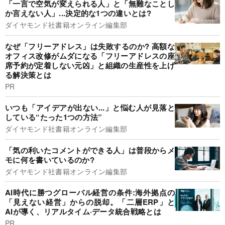
「一言で空気が変えられる人」と「無難なことし
か言えない人」...決定的な1つの違いとは?
ダイヤモンド社書籍オンライン編集部
なぜ「フリーアドレス」は失敗するのか? 高額な
オフィス改修がムダになる「フリーアドレスの座
席予約が定着しない元凶」と組織の生産性を上げ
る解決策とは
PR
いつも「アイデアが出ない...」と悩む人が見落と
している“たった1つの方法”
ダイヤモンド社書籍オンライン編集部
「気の利いたコメントができる人」は普段からメ
モに何を書いているのか?
ダイヤモンド社書籍オンライン編集部
AI時代に勝つグローバル経営の条件:海外拠点の
「見えない経営」からの脱却。「二層ERP」と
AIが導く、リアルタイム·データ統合戦略とは
PR