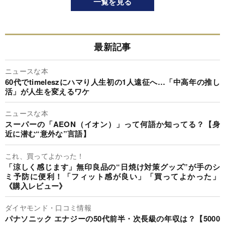
一覧を見る
最新記事
ニュースな本
60代でtimeleszにハマり人生初の1人遠征へ…「中高年の推し
活」が人生を変えるワケ
ニュースな本
スーパーの「AEON（イオン）」って何語か知ってる？【身
近に潜む“意外な”言語】
これ、買ってよかった！
「涼しく感じます」無印良品の“日焼け対策グッズ”が手のシ
ミ予防に便利！「フィット感が良い」「買ってよかった」
《購入レビュー》
ダイヤモンド・口コミ情報
パナソニック エナジーの50代前半・次長級の年収は？【5000