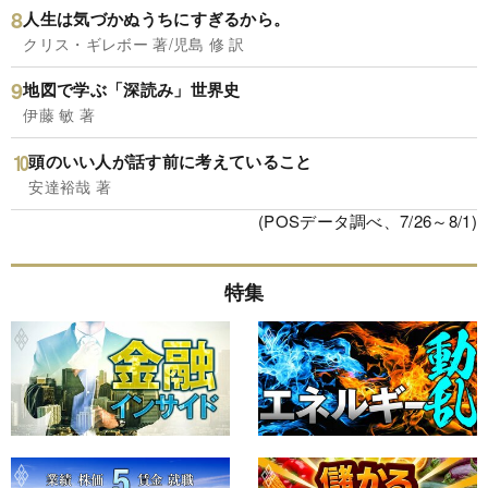
人生は気づかぬうちにすぎるから。
クリス・ギレボー 著/児島 修 訳
地図で学ぶ「深読み」世界史
伊藤 敏 著
頭のいい人が話す前に考えていること
安達裕哉 著
(POSデータ調べ、7/26～8/1)
特集