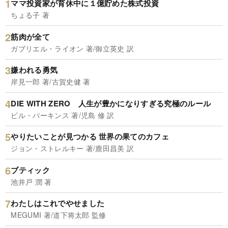
ママ投資家が育休中に１億貯めた株式投資
ちょる子 著
筋肉が全て
ガブリエル・ライオン 著/御立英史 訳
嫌われる勇気
岸見一郎 著/古賀史健 著
DIE WITH ZERO 人生が豊かになりすぎる究極のルール
ビル・パーキンス 著/児島 修 訳
やりたいことが見つかる 世界の果てのカフェ
ジョン・ストレルキー 著/鹿田昌美 訳
ブティック
池井戸 潤 著
わたしはこれでやせました
MEGUMI 著/道下将太郎 監修