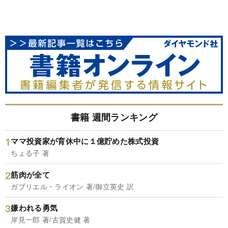
書籍 週間ランキング
ママ投資家が育休中に１億貯めた株式投資
ちょる子 著
筋肉が全て
ガブリエル・ライオン 著/御立英史 訳
嫌われる勇気
岸見一郎 著/古賀史健 著