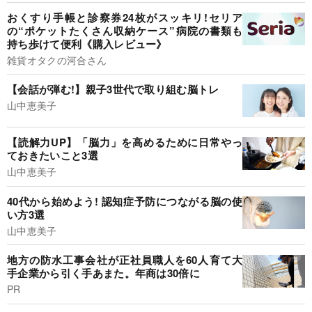
おくすり手帳と診察券24枚がスッキリ!セリア
の“ポケットたくさん収納ケース”病院の書類も
持ち歩けて便利《購入レビュー》
雑貨オタクの河合さん
【会話が弾む!】親子3世代で取り組む脳トレ
山中恵美子
【読解力UP】「脳力」を高めるために日常やっ
ておきたいこと3選
山中恵美子
40代から始めよう! 認知症予防につながる脳の使
い方3選
山中恵美子
地方の防水工事会社が正社員職人を60人育て大
手企業から引く手あまた。年商は30倍に
PR