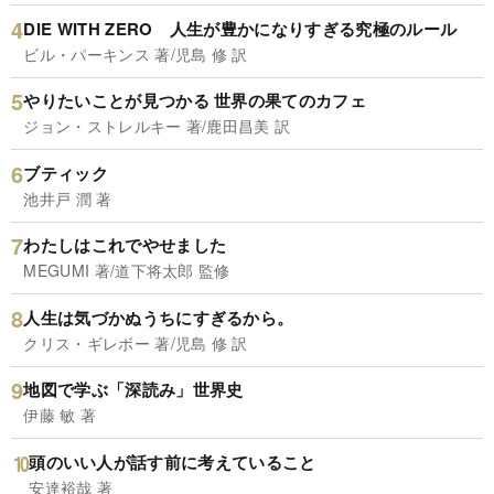
DIE WITH ZERO 人生が豊かになりすぎる究極のルール
ビル・パーキンス 著/児島 修 訳
やりたいことが見つかる 世界の果てのカフェ
ジョン・ストレルキー 著/鹿田昌美 訳
ブティック
池井戸 潤 著
わたしはこれでやせました
MEGUMI 著/道下将太郎 監修
人生は気づかぬうちにすぎるから。
クリス・ギレボー 著/児島 修 訳
地図で学ぶ「深読み」世界史
伊藤 敏 著
頭のいい人が話す前に考えていること
安達裕哉 著