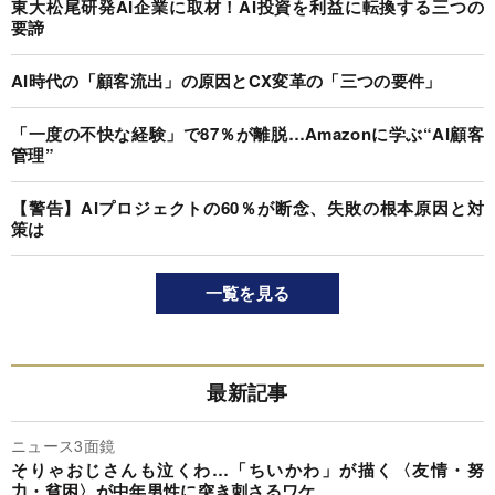
東大松尾研発AI企業に取材！AI投資を利益に転換する三つの
要諦
AI時代の「顧客流出」の原因とCX変革の「三つの要件」
「一度の不快な経験」で87％が離脱…Amazonに学ぶ“AI顧客
管理”
【警告】AIプロジェクトの60％が断念、失敗の根本原因と対
策は
一覧を見る
最新記事
ニュース3面鏡
そりゃおじさんも泣くわ…「ちいかわ」が描く〈友情・努
力・貧困〉が中年男性に突き刺さるワケ