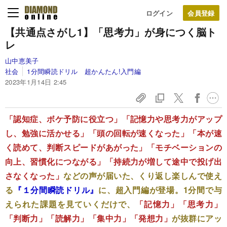
ログイン
【共通点さがし1】「思考力」が身につく脳ト
レ
山中恵美子
社会
1分間瞬読ドリル 超かんたん!入門編
2023年1月14日 2:45
「認知症、ボケ予防に役立つ」「記憶力や思考力がアップ
し、勉強に活かせる」「頭の回転が速くなった」「本が速
く読めて、判断スピードがあがった」「モチベーションの
向上、習慣化につながる」「持続力が増して途中で投げ出
さなくなった」
などの声が届いた、くり返し楽しんで使え
る
『
１分間瞬読ドリル
』
に、超入門編が登場。1分間で与
えられた課題を見ていくだけで、
「記憶力」「思考力」
「判断力」「読解力」「集中力」「発想力」
が抜群にアッ