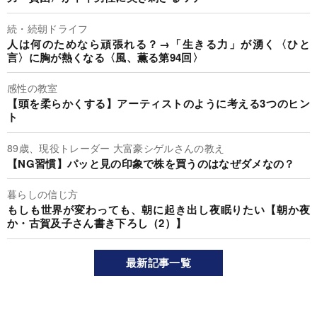
続・続朝ドライフ
人は何のためなら頑張れる？→「生きる力」が湧く〈ひと
言〉に胸が熱くなる〈風、薫る第94回〉
感性の教室
【頭を柔らかくする】アーティストのように考える3つのヒン
ト
89歳、現役トレーダー 大富豪シゲルさんの教え
【NG習慣】パッと見の印象で株を買うのはなぜダメなの？
暮らしの信じ方
もしも世界が変わっても、朝に起き出し夜眠りたい【朝か夜
か・古賀及子さん書き下ろし（2）】
最新記事一覧