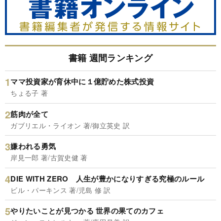
書籍 週間ランキング
ママ投資家が育休中に１億貯めた株式投資
ちょる子 著
筋肉が全て
ガブリエル・ライオン 著/御立英史 訳
嫌われる勇気
岸見一郎 著/古賀史健 著
DIE WITH ZERO 人生が豊かになりすぎる究極のルール
ビル・パーキンス 著/児島 修 訳
やりたいことが見つかる 世界の果てのカフェ