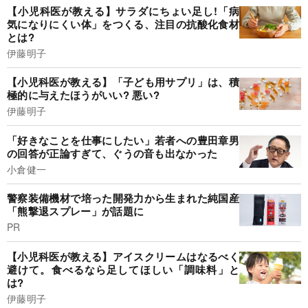
【小児科医が教える】サラダにちょい足し!「病
気になりにくい体」をつくる、注目の抗酸化食材
とは?
伊藤明子
【小児科医が教える】「子ども用サプリ」は、積
極的に与えたほうがいい? 悪い?
伊藤明子
「好きなことを仕事にしたい」若者への豊田章男
の回答が正論すぎて、ぐうの音も出なかった
小倉健一
警察装備機材で培った開発力から生まれた純国産
「熊撃退スプレー」が話題に
PR
【小児科医が教える】アイスクリームはなるべく
避けて。食べるなら足してほしい「調味料」と
は?
伊藤明子