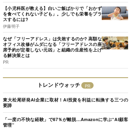
【小児科医が教える】白いご飯ばかりで「おかず
を食べてくれない子ども」。少しでも栄養をプラ
スするには?
伊藤明子
なぜ「フリーアドレス」は失敗するのか? 高額な
オフィス改修がムダになる「フリーアドレスの座
席予約が定着しない元凶」と組織の生産性を上げ
る解決策とは
PR
トレンドウォッチ
東大松尾研発AI企業に取材！AI投資を利益に転換する三つの
要諦
「一度の不快な経験」で87％が離脱…Amazonに学ぶ“AI顧客
管理”