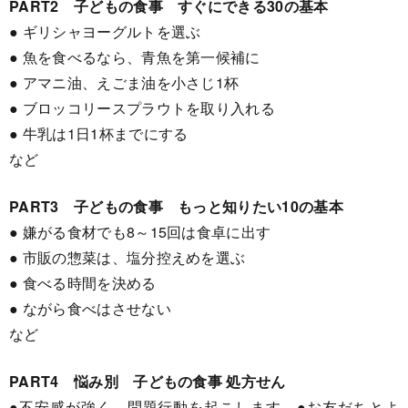
PART2 子どもの食事 すぐにできる30の基本
● ギリシャヨーグルトを選ぶ
● 魚を食べるなら、青魚を第一候補に
● アマニ油、えごま油を小さじ1杯
● ブロッコリースプラウトを取り入れる
● 牛乳は1日1杯までにする
など
PART3 子どもの食事 もっと知りたい10の基本
● 嫌がる食材でも8～15回は食卓に出す
● 市販の惣菜は、塩分控えめを選ぶ
● 食べる時間を決める
● ながら食べはさせない
など
PART4 悩み別 子どもの食事 処方せん
●不安感が強く、問題行動を起こします ●お友だちとよ