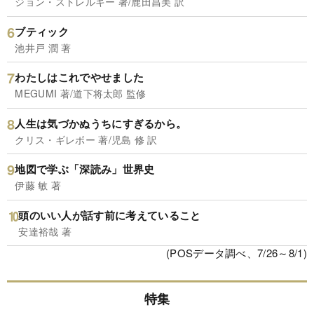
ジョン・ストレルキー 著/鹿田昌美 訳
ブティック
池井戸 潤 著
わたしはこれでやせました
MEGUMI 著/道下将太郎 監修
人生は気づかぬうちにすぎるから。
クリス・ギレボー 著/児島 修 訳
地図で学ぶ「深読み」世界史
伊藤 敏 著
頭のいい人が話す前に考えていること
安達裕哉 著
(POSデータ調べ、7/26～8/1)
特集