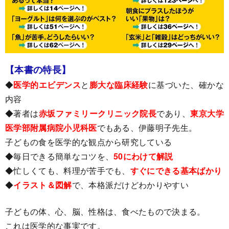
【本書の特長】
◆
医学的エビデンス
と
膨大な臨床経験
に基づいた、確かな
内容
◆著者は
赤坂ファミリークリニック院長
であり、
東京大学
医学部附属病院小児科医
でもある、伊藤明子先生。
子どもの食を医学的な観点から研究している
◆毎日できる簡単なコツを、
50にわけて解説
◆忙しくても、料理が苦手でも、
すぐにできる基本ばかり
◆
イラスト＆図解
で、本格派だけどわかりやすい
子どもの体、心、脳、性格は、食べたもので決まる。
これは医学的な事実です。