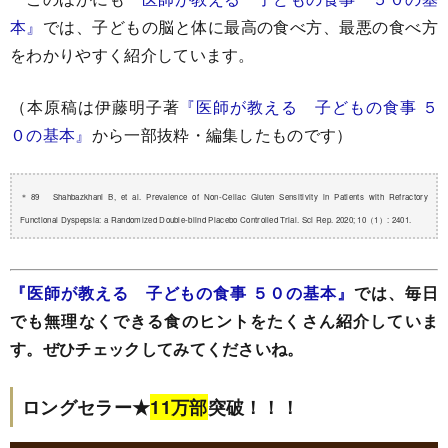
本』
では、子どもの脳と体に最高の食べ方、最悪の食べ方
をわかりやすく紹介しています。
（本原稿は伊藤明子著
『医師が教える 子どもの食事 ５
０の基本』
から一部抜粋・編集したものです）
＊89 Shahbazkhani B, et al. Prevalence of Non-Celiac Gluten Sensitivity in Patients with Refractory
Functional Dyspepsia: a Randomized Double-blind Placebo Controlled Trial. Sci Rep. 2020; 10（1）: 2401.
『医師が教える 子どもの食事 ５０の基本』
では、毎日
でも無理なくできる食のヒントをたくさん紹介していま
す。ぜひチェックしてみてくださいね。
ロングセラー★
11万部
突破！！！