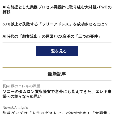
AIを前提とした業務プロセス再設計に取り組む大林組×PwCの
挑戦
50％以上が失敗する「フリーアドレス」を成功させるには？
AI時代の「顧客流出」の原因とCX変革の「三つの要件」
一覧を見る
最新記事
長内 厚のエレキの深層
ソニーのタムロン買収提案で意外にも見えてきた、エレキ事
業への並々ならぬ思い
News&Analysis
防災グッズは「ドラッグストア」がおすすめ！「大容量」