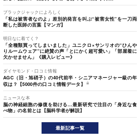
ブラックジャックによろしく
「私は被害者なのよ」差別的発言を叫ぶ“被害女性”を一刀両
断した医師の言葉【マンガ】
明日なに着てく？
「全種類買ってしまいました」ユニクロ×サンリオの“ひんや
りルームウェア”に絶賛の声「とにかく超可愛い」「部屋着に
欠かせません」《購入レビュー》
ダイヤモンド・口コミ情報
AGC（旧・旭硝子）の40代前半・シニアマネージャー級の年
収は？【5000件の口コミ情報データ】
ニュースな本
脳の神経細胞の修復を助ける…最新研究で注目の「身近な食
べ物」の名前とは【脳科学者が解説】
最新記事一覧