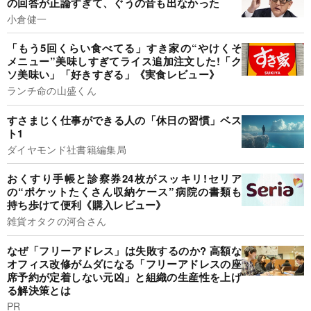
の回答が正論すぎて、ぐうの音も出なかった
小倉健一
「もう5回くらい食べてる」すき家の“やけくそ
メニュー”美味しすぎてライス追加注文した!「ク
ソ美味い」「好きすぎる」《実食レビュー》
ランチ命の山盛くん
すさまじく仕事ができる人の「休日の習慣」ベス
ト1
ダイヤモンド社書籍編集局
おくすり手帳と診察券24枚がスッキリ!セリア
の“ポケットたくさん収納ケース”病院の書類も
持ち歩けて便利《購入レビュー》
雑貨オタクの河合さん
なぜ「フリーアドレス」は失敗するのか? 高額な
オフィス改修がムダになる「フリーアドレスの座
席予約が定着しない元凶」と組織の生産性を上げ
る解決策とは
PR