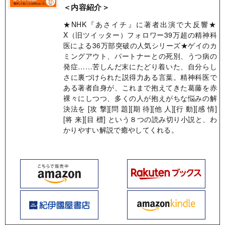
＜内容紹介＞
★NHK『あさイチ』に著者出演で大反響★​
X（旧ツイッター）フォロワー39万超の精神科
医による36万部突破の人気シリーズ★ゲイのカ
ミングアウト、パートナーとの死別、うつ病の
発症……苦しんだ末にたどり着いた、自分らし
さに裏づけられた説得力ある言葉。精神科医で
ある著者自身が、これまで抱えてきた葛藤を赤
裸々にしつつ、多くの人が抱えがちな悩みの解
決法を [攻 撃][問 題][期 待][他 人][行 動][感 情]
[将 来][目 標] という８つの読み切り小説と、わ
かりやすい解説で癒やしてくれる。