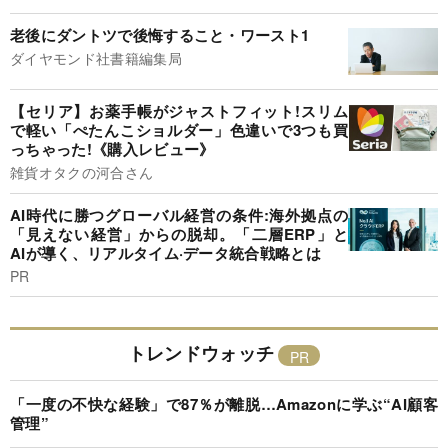
老後にダントツで後悔すること・ワースト1
ダイヤモンド社書籍編集局
【セリア】お薬手帳がジャストフィット!スリム
で軽い「ぺたんこショルダー」色違いで3つも買
っちゃった!《購入レビュー》
雑貨オタクの河合さん
AI時代に勝つグローバル経営の条件:海外拠点の
「見えない経営」からの脱却。「二層ERP」と
AIが導く、リアルタイム·データ統合戦略とは
PR
トレンドウォッチ
「一度の不快な経験」で87％が離脱…Amazonに学ぶ“AI顧客
管理”