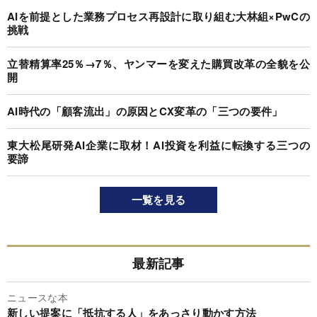
AIを前提とした業務プロセス再設計に取り組む大林組×PwCの
挑戦
立替精算率25％→7％、ヤンマーを変えた購買改革の全貌を公
開
AI時代の「顧客流出」の原因とCX変革の「三つの要件」
東大松尾研発AI企業に取材！AI投資を利益に転換する三つの
要諦
一覧を見る
最新記事
ニュースな本
新しい提案に「抵抗する人」をあっさり動かす方法