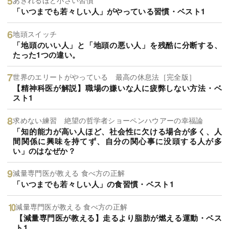
あきれるほど小さい習慣
「いつまでも若々しい人」がやっている習慣・ベスト1
地頭スイッチ
「地頭のいい人」と「地頭の悪い人」を残酷に分断する、
たった1つの違い。
世界のエリートがやっている 最高の休息法［完全版］
【精神科医が解説】職場の嫌いな人に疲弊しない方法・ベ
スト1
求めない練習 絶望の哲学者ショーペンハウアーの幸福論
「知的能力が高い人ほど、社会性に欠ける場合が多く、人
間関係に興味を持てず、自分の関心事に没頭する人が多
い」のはなぜか？
減量専門医が教える 食べ方の正解
「いつまでも若々しい人」の食習慣・ベスト1
減量専門医が教える 食べ方の正解
【減量専門医が教える】走るより脂肪が燃える運動・ベス
ト1