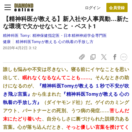
ログイン
【精神科医が教える】
新入社や人事異動…新た
な環境で欠かせないこと・ベスト1
精神科医 Tomy:
精神保健指定医・日本精神神経学会専門医
健康
精神科医Tomyが教える 心の執着の手放し方
2023年4月2日 3:12
誰しも悩みや不安は尽きない。寝る前にイヤなことを思い
出して、
眠れなくなるなんてことも……
。そんなときの助
けになるのが、
『精神科医Tomyが教える １秒で不安が吹
き飛ぶ言葉』
から生まれた
『精神科医Tomyが教える 心の
執着の手放し方』
（ダイヤモンド社）だ。ゲイのカミング
アウト、パートナーとの死別、うつ病の発症……
苦しんだ
末にたどり着いた
、自分らしさに裏づけられた説得力ある
言葉。心が落ち込んだとき、
そっと優しい言葉を授けてく