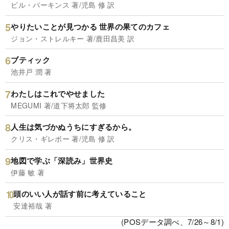
ビル・パーキンス 著/児島 修 訳
やりたいことが見つかる 世界の果てのカフェ
ジョン・ストレルキー 著/鹿田昌美 訳
ブティック
池井戸 潤 著
わたしはこれでやせました
MEGUMI 著/道下将太郎 監修
人生は気づかぬうちにすぎるから。
クリス・ギレボー 著/児島 修 訳
地図で学ぶ「深読み」世界史
伊藤 敏 著
頭のいい人が話す前に考えていること
安達裕哉 著
(POSデータ調べ、7/26～8/1)