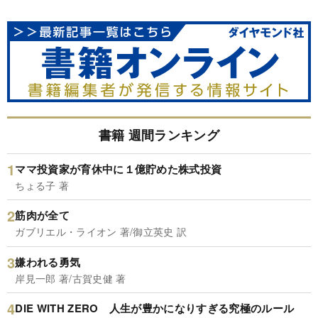
書籍 週間ランキング
ママ投資家が育休中に１億貯めた株式投資
ちょる子 著
筋肉が全て
ガブリエル・ライオン 著/御立英史 訳
嫌われる勇気
岸見一郎 著/古賀史健 著
DIE WITH ZERO 人生が豊かになりすぎる究極のルール