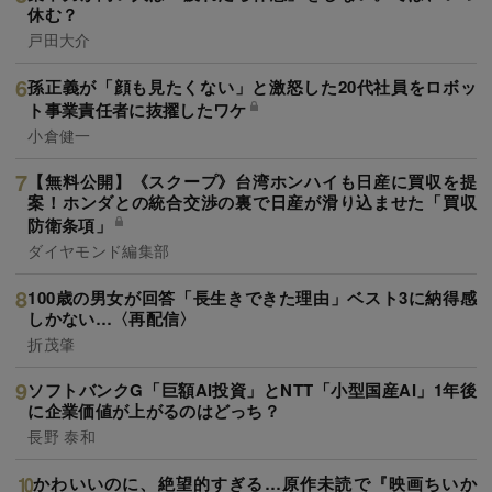
休む？
戸田大介
孫正義が「顔も見たくない」と激怒した20代社員をロボッ
ト事業責任者に抜擢したワケ
小倉健一
【無料公開】《スクープ》台湾ホンハイも日産に買収を提
案！ホンダとの統合交渉の裏で日産が滑り込ませた「買収
防衛条項」
ダイヤモンド編集部
100歳の男女が回答「長生きできた理由」ベスト3に納得感
しかない…〈再配信〉
折茂肇
ソフトバンクG「巨額AI投資」とNTT「小型国産AI」1年後
に企業価値が上がるのはどっち？
長野 泰和
かわいいのに、絶望的すぎる…原作未読で『映画ちいか