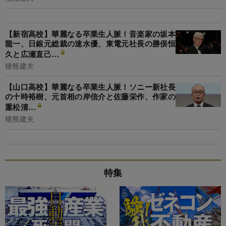
【新宿高校】華麗なる卒業生人脈！音楽家の坂本
龍一、日銀元総裁の速水優、東電元社長の勝俣恒
久と広瀬直己…
猪熊建夫
【山口高校】華麗なる卒業生人脈！ソニー新社長
の十時裕樹、元首相の岸信介と佐藤栄作、作家の
重松清…
猪熊建夫
特集