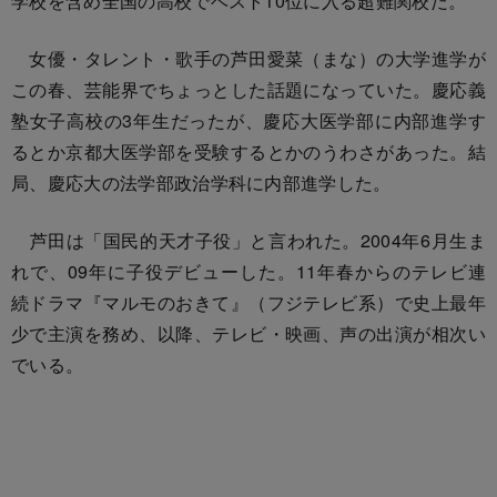
学校を含め全国の高校でベスト10位に入る超難関校だ。
女優・タレント・歌手の芦田愛菜（まな）の大学進学が
この春、芸能界でちょっとした話題になっていた。慶応義
塾女子高校の3年生だったが、慶応大医学部に内部進学す
るとか京都大医学部を受験するとかのうわさがあった。結
局、慶応大の法学部政治学科に内部進学した。
芦田は「国民的天才子役」と言われた。2004年6月生ま
れで、09年に子役デビューした。11年春からのテレビ連
続ドラマ『マルモのおきて』（フジテレビ系）で史上最年
少で主演を務め、以降、テレビ・映画、声の出演が相次い
でいる。