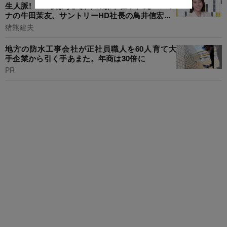
生人脈!「べらぼう」脚本の森下佳子、元NHKア
ナの牛田茉友、サントリーHD社長の鳥井信宏...
猪熊建夫
地方の防水工事会社が正社員職人を60人育て大
手企業から引く手あまた。年商は30倍に
PR