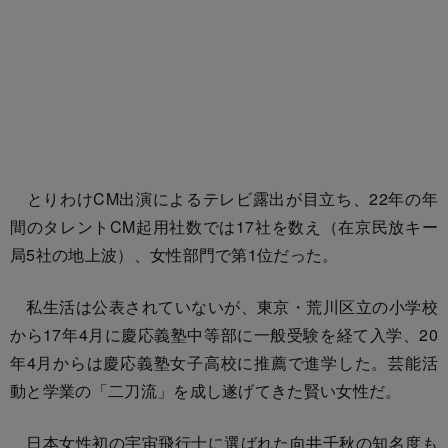
とりわけCM出演によるテレビ露出が目立ち、22年の年
間のタレントCM起用社数では17社を数え（在京民放キー
局5社の地上波）、女性部門で第1位だった。
私生活は公表されていないが、東京・荒川区立の小学校
から17年4月に慶応義塾中等部に一般受験を経て入学、20
年4月からは慶応義塾女子高校に推薦で進学した。芸能活
動と学業の「二刀流」を成し遂げてきた賢い女性だ。
日本女性初の宇宙飛行士に選ばれた向井千秋の知名度も