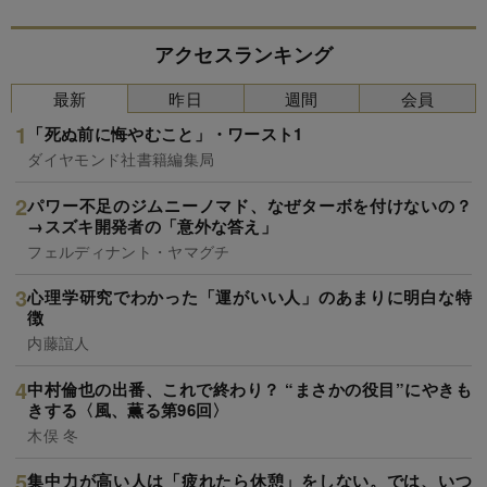
アクセスランキング
最新
昨日
週間
会員
「死ぬ前に悔やむこと」・ワースト1
ダイヤモンド社書籍編集局
パワー不足のジムニーノマド、なぜターボを付けないの？
→スズキ開発者の「意外な答え」
フェルディナント・ヤマグチ
心理学研究でわかった「運がいい人」のあまりに明白な特
徴
内藤誼人
中村倫也の出番、これで終わり？ “まさかの役目”にやきも
きする〈風、薫る第96回〉
木俣 冬
集中力が高い人は「疲れたら休憩」をしない。では、いつ