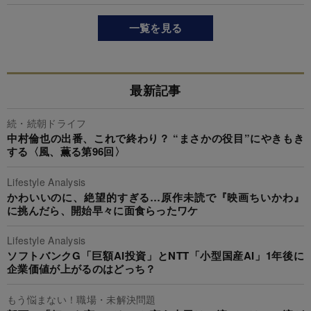
一覧を見る
最新記事
続・続朝ドライフ
中村倫也の出番、これで終わり？ “まさかの役目”にやきもき
する〈風、薫る第96回〉
Lifestyle Analysis
かわいいのに、絶望的すぎる…原作未読で『映画ちいかわ』
に挑んだら、開始早々に面食らったワケ
Lifestyle Analysis
ソフトバンクG「巨額AI投資」とNTT「小型国産AI」1年後に
企業価値が上がるのはどっち？
もう悩まない！職場・未解決問題