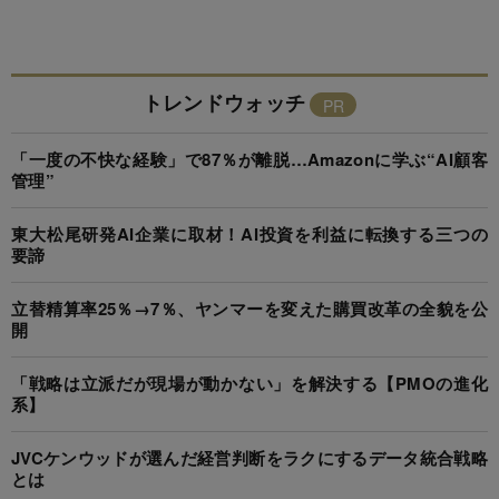
トレンドウォッチ
「一度の不快な経験」で87％が離脱…Amazonに学ぶ“AI顧客
管理”
東大松尾研発AI企業に取材！AI投資を利益に転換する三つの
要諦
立替精算率25％→7％、ヤンマーを変えた購買改革の全貌を公
開
「戦略は立派だが現場が動かない」を解決する【PMOの進化
系】
JVCケンウッドが選んだ経営判断をラクにするデータ統合戦略
とは