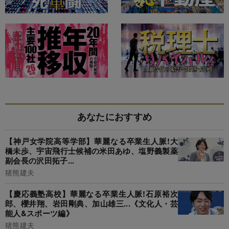
あなたにおすすめ
【神戸女学院高等学部】華麗なる卒業生人脈!大
橋未歩、宇宙飛行士候補の米田あゆ、塩野義製薬
副会長の沢田拓子...
猪熊建夫
【慶応義塾高校】華麗なる卒業生人脈!石原裕次
郎、櫻井翔、岩田剛典、加山雄三...《文化人・芸
能人&スポーツ編》
猪熊建夫