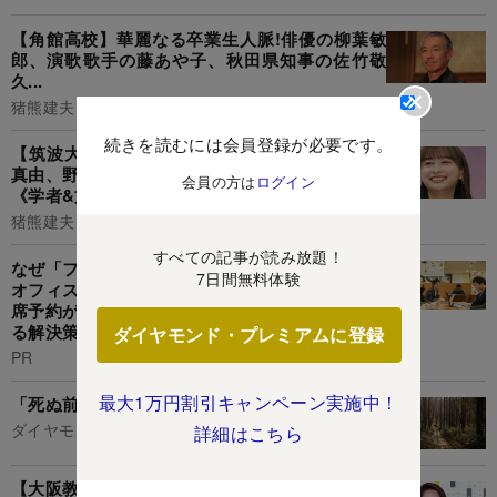
【角館高校】華麗なる卒業生人脈!俳優の柳葉敏
郎、演歌歌手の藤あや子、秋田県知事の佐竹敬
久...
猪熊建夫
続きを読むには会員登録が必要です。
【筑波大学附属高校】華麗なる卒業生人脈!山口
真由、野村萬斎、影山優佳、星新一、藤田嗣治...
会員の方は
ログイン
《学者&文化人編》
猪熊建夫
すべての記事が読み放題！
なぜ「フリーアドレス」は失敗するのか? 高額な
7日間無料体験
オフィス改修がムダになる「フリーアドレスの座
席予約が定着しない元凶」と組織の生産性を上げ
る解決策とは
ダイヤモンド・プレミアムに登録
PR
最大1万円割引キャンペーン実施中！
「死ぬ前に悔やむこと」・ワースト1
ダイヤモンド社書籍編集局
詳細はこちら
【大阪教育大学附属高校池田校舎】華麗なる卒業