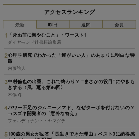
アクセスランキング
最新
昨日
週間
会員
「死ぬ前に悔やむこと」・ワースト1
ダイヤモンド社書籍編集局
心理学研究でわかった「運がいい人」のあまりに明白な特
徴
内藤誼人
中村倫也の出番、これで終わり？ “まさかの役目”にやきも
きする〈風、薫る第96回〉
木俣 冬
パワー不足のジムニーノマド、なぜターボを付けないの？
→スズキ開発者の「意外な答え」
フェルディナント・ヤマグチ
100歳の男女が回答「長生きできた理由」ベスト3に納得感