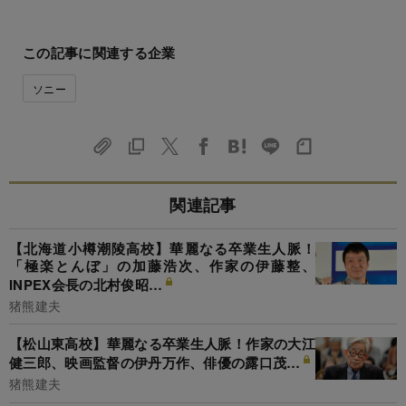
この記事に関連する企業
ソニー
関連記事
【北海道小樽潮陵高校】華麗なる卒業生人脈！
「極楽とんぼ」の加藤浩次、作家の伊藤整、
INPEX会長の北村俊昭…
猪熊建夫
【松山東高校】華麗なる卒業生人脈！作家の大江
健三郎、映画監督の伊丹万作、俳優の露口茂…
猪熊建夫