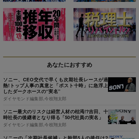
あなたにおすすめ
ソニー、CEO交代で早くも次期社長レースが過
熱!トップ人事の真意と「ポスト十時」に急浮上
したダークホースの“実名”
ダイヤモンド編集部,今枝翔太郎
ソニー最大のリスクは経営人材の枯渇!?吉田、十
時社長の後継者となり得る「50代社員の実名」
ダイヤモンド編集部,今枝翔太郎
ソニーの「次期社長候補」と幹部5人の後任は?