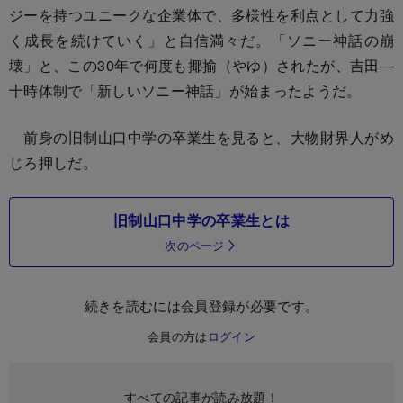
ジーを持つユニークな企業体で、多様性を利点として力強
く成長を続けていく」と自信満々だ。「ソニー神話の崩
壊」と、この30年で何度も揶揄（やゆ）されたが、吉田―
十時体制で「新しいソニー神話」が始まったようだ。
前身の旧制山口中学の卒業生を見ると、大物財界人がめ
じろ押しだ。
旧制山口中学の卒業生とは
次のページ
続きを読むには会員登録が必要です。
会員の方は
ログイン
すべての記事が読み放題！