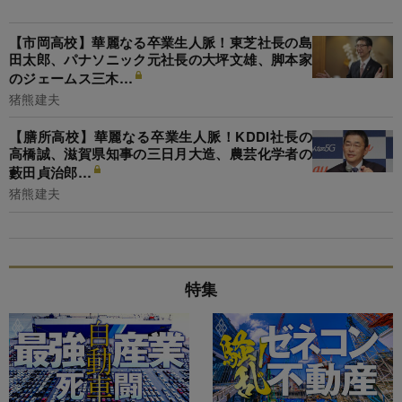
【市岡高校】華麗なる卒業生人脈！東芝社長の島
田太郎、パナソニック元社長の大坪文雄、脚本家
のジェームス三木…
猪熊建夫
【膳所高校】華麗なる卒業生人脈！KDDI社長の
高橋誠、滋賀県知事の三日月大造、農芸化学者の
藪田貞治郎…
猪熊建夫
特集