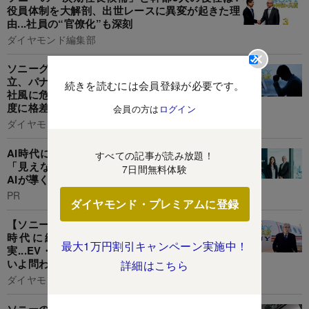
役員体制を大解剖、出世レースに異変が起きた理
由...社員の“官僚化”も深刻
ダイヤモンド編集部
ソニーグループ社員の「不満投稿」数が3倍に!日
立、パナソニックを上回る増加率...“自由闊達”な
続きを読むには会員登録が必要です。
社風に危機!?持ち株会社と事業会社で従業員満足
度に格差
会員の方は
ログイン
ダイヤモンド編集部,井口慎太郎
AI時代に勝つグローバル経営の条件:海外拠点の
すべての記事が読み放題！
「見えない経営」からの脱却。「二層ERP」と
7日間無料体験
AIが導く、リアルタイム·データ統合戦略とは
PR
ダイヤモンド・プレミアムに登録
【ソニー】井深・盛田カリスマ経営、エレキ黄金
時代に続いて生まれた「第3の神話」の虚
最大1万円割引キャンペーン実施中！
実...EV・ロボット撤退、テレビ事業分離でいよ
いよ問われる十時社長の才覚
詳細はこちら
ダイヤモンド編集部
ソニーの「次期社長レース」、エレキ部門トップ