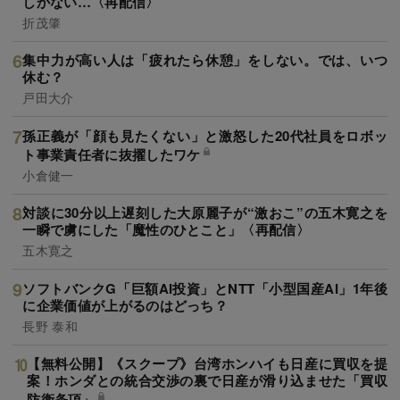
しかない…〈再配信〉
折茂肇
集中力が高い人は「疲れたら休憩」をしない。では、いつ
休む？
戸田大介
孫正義が「顔も見たくない」と激怒した20代社員をロボッ
ト事業責任者に抜擢したワケ
小倉健一
対談に30分以上遅刻した大原麗子が“激おこ”の五木寛之を
一瞬で虜にした「魔性のひとこと」〈再配信〉
五木寛之
ソフトバンクG「巨額AI投資」とNTT「小型国産AI」1年後
に企業価値が上がるのはどっち？
長野 泰和
【無料公開】《スクープ》台湾ホンハイも日産に買収を提
案！ホンダとの統合交渉の裏で日産が滑り込ませた「買収
防衛条項」