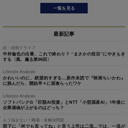
一覧を見る
最新記事
続・続朝ドライフ
中村倫也の出番、これで終わり？ “まさかの役目”にやきもき
する〈風、薫る第96回〉
Lifestyle Analysis
かわいいのに、絶望的すぎる…原作未読で『映画ちいかわ』
に挑んだら、開始早々に面食らったワケ
Lifestyle Analysis
ソフトバンクG「巨額AI投資」とNTT「小型国産AI」1年後に
企業価値が上がるのはどっち？
もう悩まない！職場・未解決問題
部下に「何でも言ってね」と言う上司は二流…では、一流が