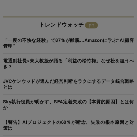
トレンドウォッチ
「一度の不快な経験」で87％が離脱…Amazonに学ぶ“AI顧客
管理”
電通副社長×東大教授が語る「利益の松竹梅」なぜ松を狙うべ
き？
JVCケンウッドが選んだ経営判断をラクにするデータ統合戦略
とは
Sky執行役員が明かす、SFA定着失敗の【本質的原因】とは何
か
【警告】AIプロジェクトの60％が断念、失敗の根本原因と対
策は