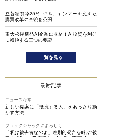
立替精算率25％→7％、ヤンマーを変えた
購買改革の全貌を公開
東大松尾研発AI企業に取材！AI投資を利益
に転換する三つの要諦
一覧を見る
最新記事
ニュースな本
新しい提案に「抵抗する人」をあっさり動
かす方法
ブラックジャックによろしく
「私は被害者なのよ」差別的発言を叫ぶ“被