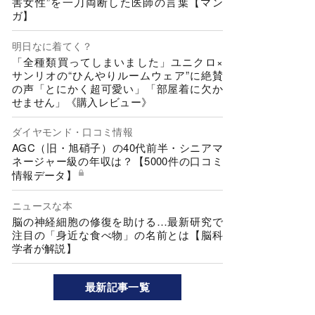
害女性”を一刀両断した医師の言葉【マン
ガ】
明日なに着てく？
「全種類買ってしまいました」ユニクロ×
サンリオの“ひんやりルームウェア”に絶賛
の声「とにかく超可愛い」「部屋着に欠か
せません」《購入レビュー》
ダイヤモンド・口コミ情報
AGC（旧・旭硝子）の40代前半・シニアマ
ネージャー級の年収は？【5000件の口コミ
情報データ】
ニュースな本
脳の神経細胞の修復を助ける…最新研究で
注目の「身近な食べ物」の名前とは【脳科
学者が解説】
最新記事一覧