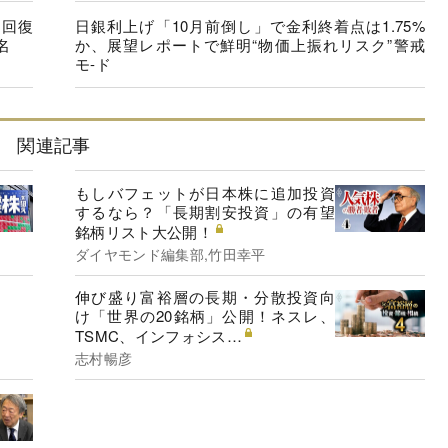
に回復
日銀利上げ「10月前倒し」で金利終着点は1.75%
名
か、展望レポートで鮮明“物価上振れリスク”警戒
モ-ド
関連記事
もしバフェットが日本株に追加投資
するなら？「長期割安投資」の有望
銘柄リスト大公開！
ダイヤモンド編集部,竹田幸平
伸び盛り富裕層の長期・分散投資向
け「世界の20銘柄」公開！ネスレ、
TSMC、インフォシス…
志村暢彦