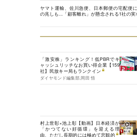
ヤマト運輸、佐川急便、日本郵便の宅配便
の兆しも...「顧客離れ」が懸念される1社の実
「激安株」ランキング！低PBRでキ
ャッシュリッチなお買い得企業【159
社】民放キー局もランクイン
ダイヤモンド編集部,岡田 悟
村上世彰×池上彰【動画】日本経済が
「かつてない好循環」を迎える理
由、ただし長期的には極めて悲観的