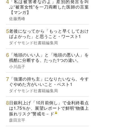
「私は被害者なのよ」差別的発言を叫
ぶ“被害女性”を一刀両断した医師の言葉
【マンガ】
佐藤秀峰
老後になってから「もっと早くしておけ
ばよかった」と思うこと・ワースト1
ダイヤモンド社書籍編集局
「地頭のいい人」と「地頭の悪い人」を
残酷に分断する、たった1つの違い。
小川晶子
「強運の持ち主」になりたいなら、今す
ぐやめた方がいいこと・ベスト1
ダイヤモンド社書籍編集局
日銀利上げ「10月前倒し」で金利終着点
は1.75％か、展望レポートで鮮明“物価上
振れリスク”警戒モ－ド
森田京平