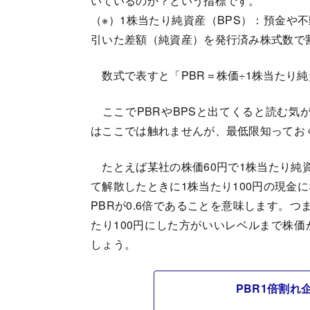
いているのか？という指標です。
（※）1株当たり純資産（BPS）：預金や
引いた差額（純資産）を発行済み株式数で
数式で表すと「PBR＝株価÷1株当たり
ここでPBRやBPSと出てくると読む気が
はここでは触れませんが、最低限知ってお
たとえば某社の株価60円で1株当たり純資
て解散したときに1株当たり100円の現金
PBRが0.6倍であることを意味します。
たり100円にした方がいいレベルまで株
しょう。
PBR1倍割