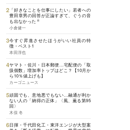
「好きなことを仕事にしたい」若者への
豊田章男の回答が正論すぎて、ぐうの音
も出なかった
小倉健一
今すぐ昇進させたほうがいい社員の特
徴・ベスト1
本田淳也
ヤマト・佐川・日本郵便…宅配便の「取
扱個数」増加率トップはどこ？【10月か
ら10％値上げも】
カーゴニュース
頑固でも、意地悪でもない…融通が利か
ない人の「納得の正体」〈風、薫る第95
回〉
木俣 冬
日揮・千代田化工・東洋エンジが大型案