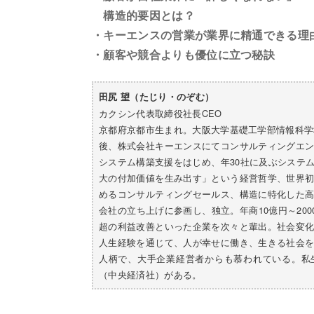
構造的要因とは？
・キーエンスの営業が業界に精通できる理
・顧客や競合よりも優位に立つ秘訣
田尻 望（たじり・のぞむ）
カクシン代表取締役社長CEO
京都府京都市生まれ。大阪大学基礎工学部情報科学
後、株式会社キーエンスにてコンサルティングエ
システム構築支援をはじめ、年30社に及ぶシステ
大の付加価値を生み出す」という経営哲学、世界
めるコンサルティングセールス、構造に特化した
会社の立ち上げに参画し、独立。年商10億円～20
超の利益改善といった企業を次々と輩出。社会変
人生経験を通じて、人が幸せに働き、生きる社会
人柄で、大手企業経営者からも慕われている。私
（中央経済社）がある。