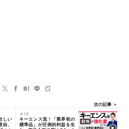
次の記事 ＞
＃16
欲しい
キーエンス流！「業界初の
理由、
標準品」が圧倒的利益を生