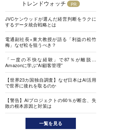
トレンドウォッチ
JVCケンウッドが選んだ経営判断をラクに
するデータ統合戦略とは
電通副社長×東大教授が語る「利益の松竹
梅」なぜ松を狙うべき？
「一度の不快な経験」で87％が離脱…
Amazonに学ぶ“AI顧客管理”
【世界23カ国独自調査】なぜ日本はAI活用
で世界に後れを取るのか
【警告】AIプロジェクトの60％が断念、失
敗の根本原因と対策は
一覧を見る