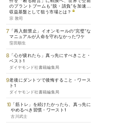
件を「断る経営」に転換へ、世界で空前
のプラントブームも“脱・請負”を加速…
収益基盤として狙う市場とは？
宗 敦司
「再入館禁止」イオンモールの“完璧”な
マニュアルが人命を守れなかったワケ
窪田順生
「心が疲れたら」真っ先にすべきこと・
ベスト1
ダイヤモンド社書籍編集局
老後にダントツで後悔すること・ワース
ト1
ダイヤモンド社書籍編集局
「筋トレ」を続けたかったら、真っ先に
やめるべき習慣・ワースト1
古川武士