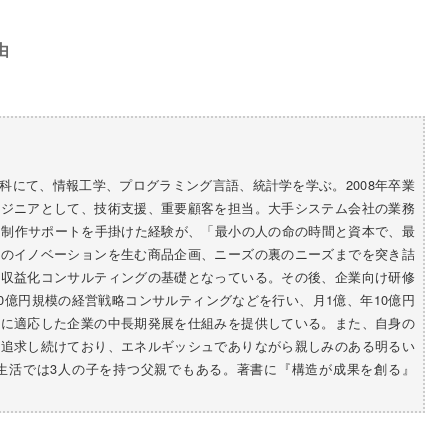
由
科にて、情報工学、プログラミング言語、統計学を学ぶ。2008年卒業
ンジニアとして、技術支援、重要顧客を担当。大手システム会社の業務
ム制作サポートを手掛けた経験が、「最小の人の命の時間と資本で、最
初のイノベーションを生む商品企画、ニーズの裏のニーズまでを突き詰
高収益化コンサルティングの基礎となっている。その後、企業向け研修
00億円規模の経営戦略コンサルティングなどを行い、月1億、年10億円
化に適応した企業の中長期発展を仕組みを提供している。また、自身の
を追求し続けており、エネルギッシュでありながら親しみのある明るい
生活では3人の子を持つ父親でもある。著書に『構造が成果を創る』