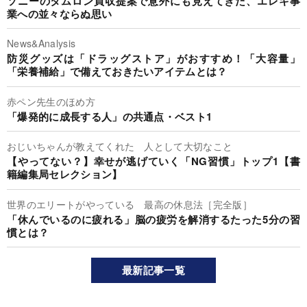
ソニーのタムロン買収提案で意外にも見えてきた、エレキ事
業への並々ならぬ思い
News&Analysis
防災グッズは「ドラッグストア」がおすすめ！「大容量」
「栄養補給」で備えておきたいアイテムとは？
赤ペン先生のほめ方
「爆発的に成長する人」の共通点・ベスト1
おじいちゃんが教えてくれた 人として大切なこと
【やってない？】幸せが逃げていく「NG習慣」トップ1【書
籍編集局セレクション】
世界のエリートがやっている 最高の休息法［完全版］
「休んでいるのに疲れる」脳の疲労を解消するたった5分の習
慣とは？
最新記事一覧