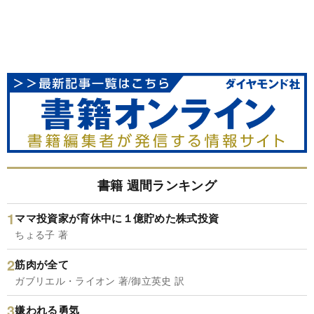
書籍 週間ランキング
ママ投資家が育休中に１億貯めた株式投資
ちょる子 著
筋肉が全て
ガブリエル・ライオン 著/御立英史 訳
嫌われる勇気