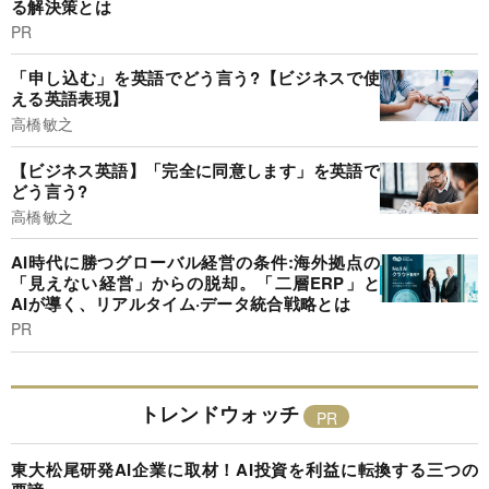
る解決策とは
PR
「申し込む」を英語でどう言う?【ビジネスで使
える英語表現】
高橋敏之
【ビジネス英語】「完全に同意します」を英語で
どう言う?
高橋敏之
AI時代に勝つグローバル経営の条件:海外拠点の
「見えない経営」からの脱却。「二層ERP」と
AIが導く、リアルタイム·データ統合戦略とは
PR
トレンドウォッチ
東大松尾研発AI企業に取材！AI投資を利益に転換する三つの