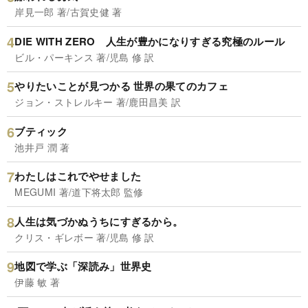
岸見一郎 著/古賀史健 著
DIE WITH ZERO 人生が豊かになりすぎる究極のルール
ビル・パーキンス 著/児島 修 訳
やりたいことが見つかる 世界の果てのカフェ
ジョン・ストレルキー 著/鹿田昌美 訳
ブティック
池井戸 潤 著
わたしはこれでやせました
MEGUMI 著/道下将太郎 監修
人生は気づかぬうちにすぎるから。
クリス・ギレボー 著/児島 修 訳
地図で学ぶ「深読み」世界史
伊藤 敏 著