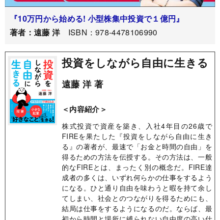
『10万円から始める! 小型株集中投資で１億円』
著者：遠藤 洋
ISBN：978-4478106990
投資をしながら自由に生きる
遠藤 洋 著
＜内容紹介＞
株式投資で資産を築き、入社4年目の26歳で
FIREを果たした『投資をしながら自由に生き
る』の著者が、最速で「お金と時間の自由」を
得るための方法を伝授する。その方法は、一般
的なFIREとは、まったく別の概念だ。FIRE達
成者の多くは、いずれ何らかの仕事をするよう
になる。ひと通り自由を味わうと暇を持て余し
てしまい、社会とのつながりを得るためにも、
結局は仕事をするようになるのだ。ならば、最
初から時間と場所に縛られない自由度の高い仕