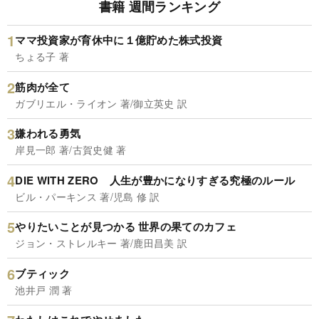
書籍 週間ランキング
ママ投資家が育休中に１億貯めた株式投資
ちょる子 著
筋肉が全て
ガブリエル・ライオン 著/御立英史 訳
嫌われる勇気
岸見一郎 著/古賀史健 著
DIE WITH ZERO 人生が豊かになりすぎる究極のルール
ビル・パーキンス 著/児島 修 訳
やりたいことが見つかる 世界の果てのカフェ
ジョン・ストレルキー 著/鹿田昌美 訳
ブティック
池井戸 潤 著