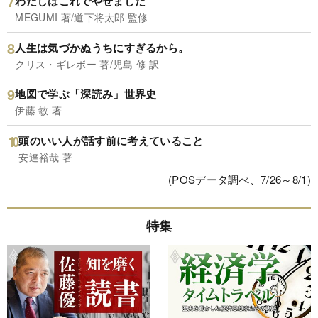
わたしはこれでやせました
MEGUMI 著/道下将太郎 監修
人生は気づかぬうちにすぎるから。
クリス・ギレボー 著/児島 修 訳
地図で学ぶ「深読み」世界史
伊藤 敏 著
頭のいい人が話す前に考えていること
安達裕哉 著
(POSデータ調べ、7/26～8/1)
特集