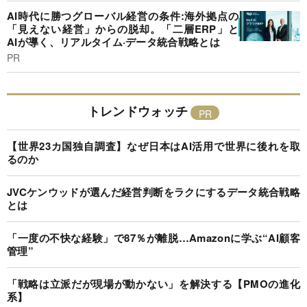
AI時代に勝つグローバル経営の条件:海外拠点の
「見えない経営」からの脱却。「二層ERP」と
AIが導く、リアルタイム·データ統合戦略とは
PR
トレンドウォッチ
【世界23カ国独自調査】なぜ日本はAI活用で世界に後れを取
るのか
JVCケンウッドが選んだ経営判断をラクにするデータ統合戦略
とは
「一度の不快な経験」で87％が離脱…Amazonに学ぶ“AI顧客
管理”
「戦略は立派だが現場が動かない」を解決する【PMOの進化
系】