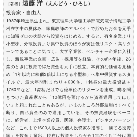
遠藤 洋
（えんどう・ひろし）
［著者］
投資家・自由人
1987年埼玉県生まれ。東京理科大学理工学部電気電子情報工学
科在学中の夏休み、家庭教師のアルバイトで貯めたお金を元手
に知識ゼロの状態から投資をはじめる。すると、有名企業より
小型株、分散投資より集中投資のほうが実は低リスク・高リタ
ーンであることに気づく。大学卒業後、ベンチャー企業に入社
し、新規事業の企画・広告・採用等を経験。その約4年後、26
歳のときに投資で得た資金を元手に独立。本質的な価値を見極
め「1年以内に株価3倍以上になる小型株」へ集中投資するスタ
イルで、最大年間利まわり＋600％、1銘柄の最大投資益＋
1760％など、1銘柄だけでも億単位のリターンを達成。噂を聞
きつけた資産家から「10億円を預けるから資産運用してほし
い」と頼まれたこともあるが、いまのところ外部運用はすべて
断り、自己資金のみで運用している。その投資経験をベース
に、経営者、上場企業役員、医師、弁護士、ビジネスパーソン
など、これまで1600人以上の個人投資家を指導し「勝てる投資
家」を数多く輩出。現在は投資をしながら1年のうち半分は国