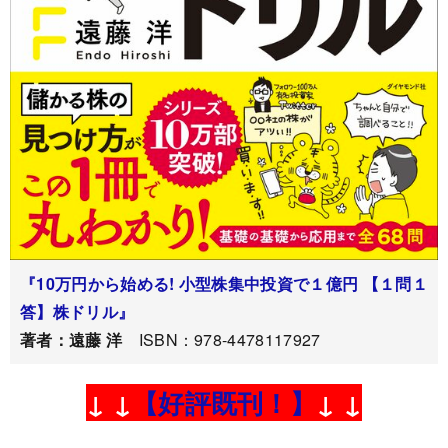
『10万円から始める! 小型株集中投資で１億円 【１問１
答】株ドリル』
著者：遠藤 洋
ISBN：978-4478117927
↓ ↓
【好評既刊！】
↓ ↓