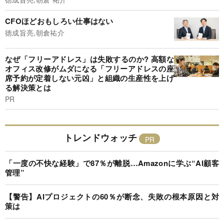
CFOほどおもしろい仕事はない
徳成旨亮,朝倉祐介
なぜ「フリーアドレス」は失敗するのか? 高額な
オフィス改修がムダになる「フリーアドレスの座
席予約が定着しない元凶」と組織の生産性を上げ
る解決策とは
PR
トレンドウォッチ
「一度の不快な経験」で87％が離脱…Amazonに学ぶ“AI顧客
管理”
【警告】AIプロジェクトの60％が断念、失敗の根本原因と対
策は