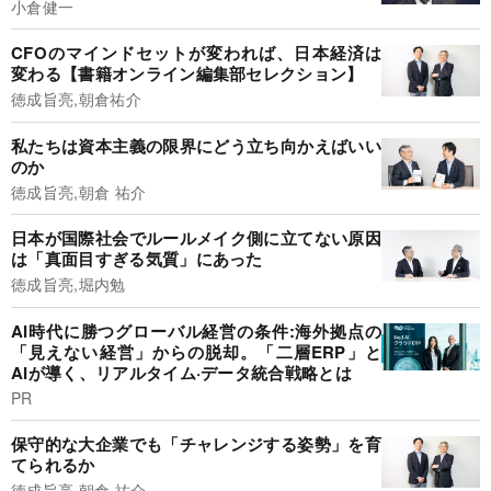
小倉健一
CFOのマインドセットが変われば、日本経済は
変わる【書籍オンライン編集部セレクション】
徳成旨亮,朝倉祐介
私たちは資本主義の限界にどう立ち向かえばいい
のか
徳成旨亮,朝倉 祐介
日本が国際社会でルールメイク側に立てない原因
は「真面目すぎる気質」にあった
徳成旨亮,堀内勉
AI時代に勝つグローバル経営の条件:海外拠点の
「見えない経営」からの脱却。「二層ERP」と
AIが導く、リアルタイム·データ統合戦略とは
PR
保守的な大企業でも「チャレンジする姿勢」を育
てられるか
徳成旨亮,朝倉 祐介