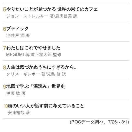
やりたいことが見つかる 世界の果てのカフェ
ジョン・ストレルキー 著/鹿田昌美 訳
ブティック
池井戸 潤 著
わたしはこれでやせました
MEGUMI 著/道下将太郎 監修
人生は気づかぬうちにすぎるから。
クリス・ギレボー 著/児島 修 訳
地図で学ぶ「深読み」世界史
伊藤 敏 著
頭のいい人が話す前に考えていること
安達裕哉 著
(POSデータ調べ、7/26～8/1)