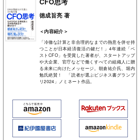
CFO思考
徳成旨亮 著
＜内容紹介＞
「冷徹な計算と非合理的なまでの熱意を併せ持
つことが日本経済復活の鍵だ！」4年連続「ベ
ストCFO」を受賞した著者が、スタートアップ
や大企業、官庁などで働くすべての組織人に贈
る未来に向けたメッセージ。朝倉祐介氏、堀内
勉氏絶賛！ 「読者が選ぶビジネス書グランプ
リ2024」ノミネート作品。