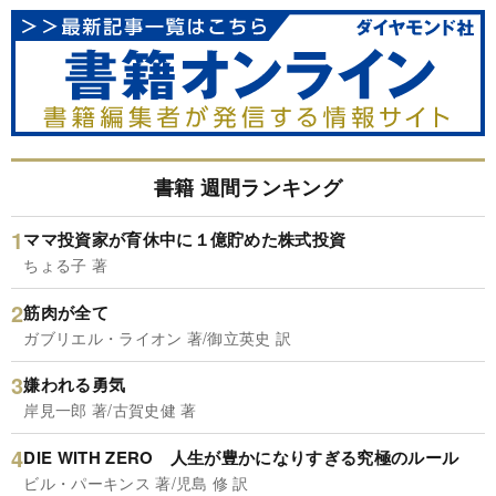
書籍 週間ランキング
ママ投資家が育休中に１億貯めた株式投資
ちょる子 著
筋肉が全て
ガブリエル・ライオン 著/御立英史 訳
嫌われる勇気
岸見一郎 著/古賀史健 著
DIE WITH ZERO 人生が豊かになりすぎる究極のルール
ビル・パーキンス 著/児島 修 訳