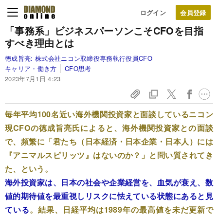
ログイン
「事務系」ビジネスパーソンこそCFOを目指
すべき理由とは
徳成旨亮:
株式会社ニコン取締役専務執行役員CFO
キャリア・働き方
CFO思考
2023年7月1日 4:23
毎年平均100名近い海外機関投資家と面談しているニコン
現CFOの徳成旨亮氏によると、海外機関投資家との面談
で、頻繁に「君たち（日本経済・日本企業・日本人）には
『アニマルスピリッツ』はないのか？」と問い質されてき
た、という。
海外投資家は、日本の社会や企業経営を、血気が衰え、数
値的期待値を最重視しリスクに怯えている状態にあると見
ている
。結果、日経平均は1989年の最高値を未だ更新で