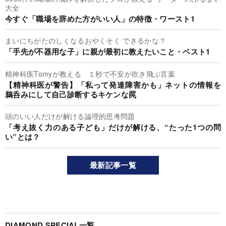
大全
今すぐ「職場を辞めた方がいい人」の特徴・ワースト1
まいにちがたのしくなるおやくそく できるかな？
「手先が不器用な子」に親が最初に教えたいこと・ベスト1
精神科医Tomyが教える １秒で不安が吹き飛ぶ言葉
【精神科医が警告】「私って発達障害かも」ネットの情報を
鵜呑みにして自己診断するキケンな罠
頭のいい人だけが解ける論理的思考問題
「考え抜く力のある子ども」だけが解ける、“たった1つの問
い”とは？
最新記事一覧
DIAMOND SPECIAL一覧