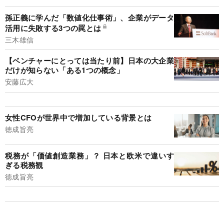
孫正義に学んだ「数値化仕事術」、企業がデータ
活用に失敗する3つの罠とは
三木雄信
【ベンチャーにとっては当たり前】日本の大企業
だけが知らない「ある1つの概念」
安藤広大
女性CFOが世界中で増加している背景とは
徳成旨亮
税務が「価値創造業務」？ 日本と欧米で違いす
ぎる税務観
徳成旨亮