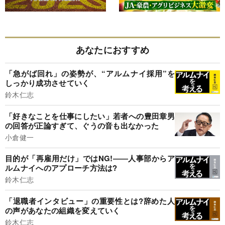
あなたにおすすめ
「急がば回れ」の姿勢が、“アルムナイ採用”を
しっかり成功させていく
鈴木仁志
「好きなことを仕事にしたい」若者への豊田章男
の回答が正論すぎて、ぐうの音も出なかった
小倉健一
目的が「再雇用だけ」ではNG!――人事部からア
ルムナイへのアプローチ方法は?
鈴木仁志
「退職者インタビュー」の重要性とは?辞めた人
の声があなたの組織を変えていく
鈴木仁志