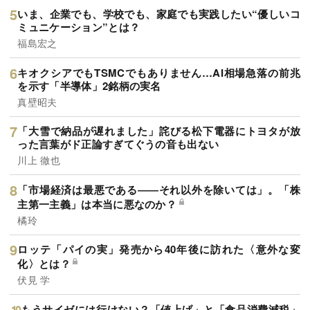
いま、企業でも、学校でも、家庭でも実践したい“優しいコ
ミュニケーション”とは？
福島宏之
キオクシアでもTSMCでもありません…AI相場急落の前兆
を示す「半導体」2銘柄の実名
真壁昭夫
「大雪で納品が遅れました」詫びる松下電器にトヨタが放
った言葉がド正論すぎてぐうの音も出ない
川上 徹也
「市場経済は最悪である――それ以外を除いては」。「株
主第一主義」は本当に悪なのか？
橘玲
ロッテ「パイの実」発売から40年後に訪れた〈意外な変
化〉とは？
伏見 学
もうサイゼには行けない？「値上げ」と「食品消費減税」