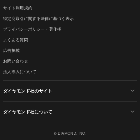
サイト利用規約
特定商取引に関する法律に基づく表示
プライバシーポリシー・著作権
よくある質問
広告掲載
お問い合わせ
法人導入について
ダイヤモンド社のサイト
Diamond Online(English)
ダイヤモンド社について
週刊ダイヤモンド
ダイヤモンド社TOP
DIAMONDハーバード・ビジネス・レビュー
© DIAMOND, INC.
会社概要
ダイヤモンドZAi（デジタル版）