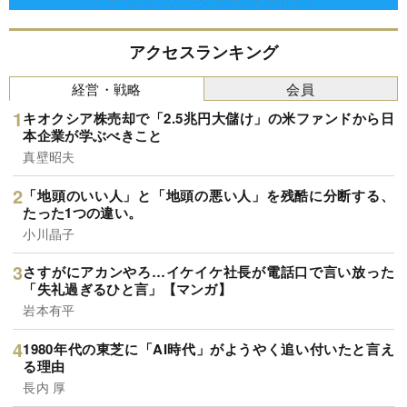
アクセスランキング
経営・戦略
会員
キオクシア株売却で「2.5兆円大儲け」の米ファンドから日
本企業が学ぶべきこと
真壁昭夫
「地頭のいい人」と「地頭の悪い人」を残酷に分断する、
たった1つの違い。
小川晶子
さすがにアカンやろ…イケイケ社長が電話口で言い放った
「失礼過ぎるひと言」【マンガ】
岩本有平
1980年代の東芝に「AI時代」がようやく追い付いたと言え
る理由
長内 厚