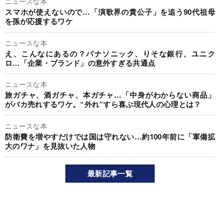
ニュースな本
スマホが使えないので…「演歌界の貴公子」を追う90代祖母
を孫が応援するワケ
ニュースな本
え、こんなにあるの？パナソニック、りそな銀行、ユニク
ロ…「企業・ブランド」の意外すぎる共通点
ニュースな本
旅ガチャ、酒ガチャ、本ガチャ…「中身がわからない商品」
がバカ売れするワケ。“外れ”すら喜ぶ現代人の心理とは？
ニュースな本
防衛費を増やすだけでは国は守れない…約100年前に「軍備拡
大のワナ」を見抜いた人物
最新記事一覧