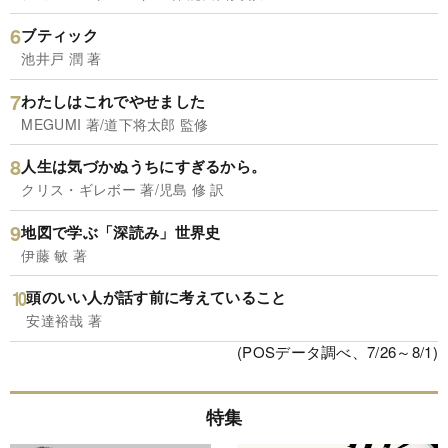
ブティック
池井戸 潤 著
わたしはこれでやせました
MEGUMI 著/道下将太郎 監修
人生は気づかぬうちにすぎるから。
クリス・ギレボー 著/児島 修 訳
地図で学ぶ「深読み」世界史
伊藤 敏 著
頭のいい人が話す前に考えていること
安達裕哉 著
(POSデータ調べ、7/26～8/1)
特集