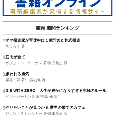
書籍 週間ランキング
ママ投資家が育休中に１億貯めた株式投資
ちょる子 著
筋肉が全て
ガブリエル・ライオン 著/御立英史 訳
嫌われる勇気
岸見一郎 著/古賀史健 著
DIE WITH ZERO 人生が豊かになりすぎる究極のルール
ビル・パーキンス 著/児島 修 訳
やりたいことが見つかる 世界の果てのカフェ
ジョン・ストレルキー 著/鹿田昌美 訳