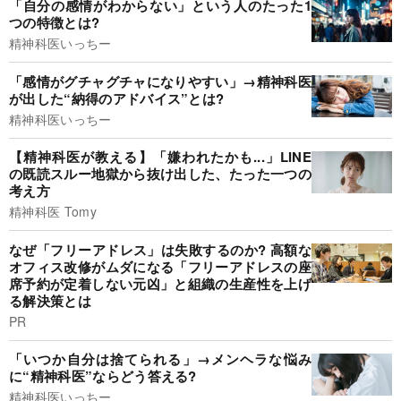
「自分の感情がわからない」という人のたった1
つの特徴とは?
精神科医いっちー
「感情がグチャグチャになりやすい」→精神科医
が出した“納得のアドバイス”とは?
精神科医いっちー
【精神科医が教える】「嫌われたかも...」LINE
の既読スルー地獄から抜け出した、たった一つの
考え方
精神科医 Tomy
なぜ「フリーアドレス」は失敗するのか? 高額な
オフィス改修がムダになる「フリーアドレスの座
席予約が定着しない元凶」と組織の生産性を上げ
る解決策とは
PR
「いつか自分は捨てられる」→メンヘラな悩み
に“精神科医”ならどう答える?
精神科医いっちー