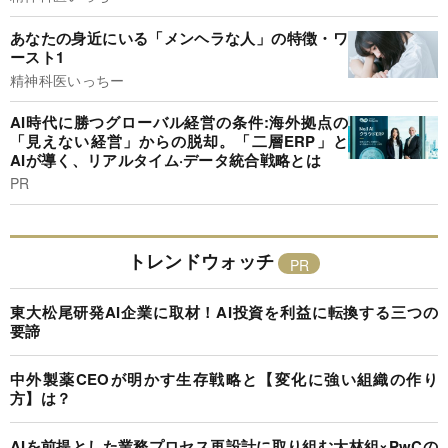
あなたの身近にいる「メンヘラな人」の特徴・ワ
ースト1
精神科医いっちー
AI時代に勝つグローバル経営の条件:海外拠点の
「見えない経営」からの脱却。「二層ERP」と
AIが導く、リアルタイム·データ統合戦略とは
PR
トレンドウォッチ
東大松尾研発AI企業に取材！AI投資を利益に転換する三つの
要諦
中外製薬CEOが明かす生存戦略と【変化に強い組織の作り
方】は？
AIを前提とした業務プロセス再設計に取り組む大林組×PwCの