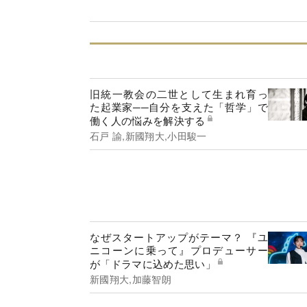
旧統一教会の二世として生まれ育っ
た起業家──自分を支えた「哲学」で
働く人の悩みを解決する
石戸 諭,新國翔大,小田駿一
なぜスタートアップがテーマ？ 『ユ
ニコーンに乗って』プロデューサー
が「ドラマに込めた思い」
新國翔大,加藤智朗