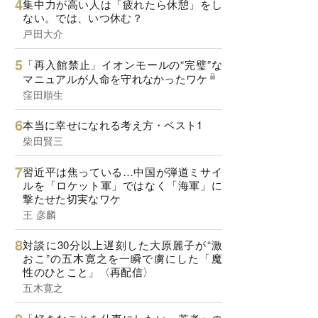
集中力が高い人は「疲れたら休憩」をし
ない。では、いつ休む？
戸田大介
「再入館禁止」イオンモールの“完璧”な
マニュアルが人命を守れなかったワケ
窪田順生
本当に幸せになれる考え方・ベスト1
柴田賢三
習近平は焦っている…中国が弾道ミサイ
ルを「ロケット軍」ではなく「海軍」に
撃たせた切実なワケ
王 彦麟
対談に30分以上遅刻した大原麗子が“激
おこ”の五木寛之を一瞬で虜にした「魔
性のひとこと」〈再配信〉
五木寛之