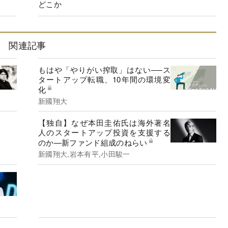
どこか
関連記事
もはや「やりがい搾取」はない──ス
タートアップ転職、10年間の環境変
化
新國翔大
【独自】なぜ本田圭佑氏は海外著名
人のスタートアップ投資を支援する
のか—新ファンド組成のねらい
新國翔大,岩本有平,小田駿一