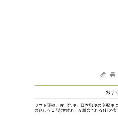
おす
ヤマト運輸、佐川急便、日本郵便の宅配便
の兆しも...「顧客離れ」が懸念される1社の実