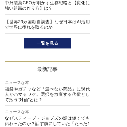
中外製薬CEOが明かす生存戦略と【変化に
強い組織の作り方】は？
【世界23カ国独自調査】なぜ日本はAI活用
で世界に後れを取るのか
一覧を見る
最新記事
ニュースな本
福袋やガチャなど「選べない商品」に現代
人がハマるワケ。選択を放棄する代償とし
て払う“対価”とは？
ニュースな本
なぜスティーブ・ジョブズの話は短くても
伝わったのか？話す前にしていた「たった1