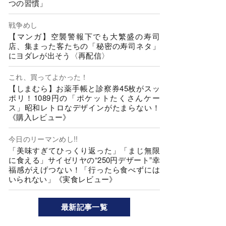
つの習慣」
戦争めし
【マンガ】空襲警報下でも大繁盛の寿司
店、集まった客たちの「秘密の寿司ネタ」
にヨダレが出そう〈再配信〉
これ、買ってよかった！
【しまむら】お薬手帳と診察券45枚がスッ
ポリ！1089円の「ポケットたくさんケー
ス」昭和レトロなデザインがたまらない！
《購入レビュー》
今日のリーマンめし!!
「美味すぎてひっくり返った」「まじ無限
に食える」サイゼリヤの“250円デザート”幸
福感がえげつない！「行ったら食べずには
いられない」《実食レビュー》
最新記事一覧