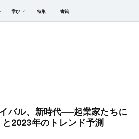
学び
特集
書籍
イバル、新時代──起業家たちに
りと2023年のトレンド予測