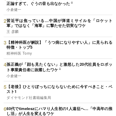
正論すぎて、ぐうの音も出なかった
小倉健一
習近平は焦っている…中国が弾道ミサイルを「ロケット
軍」ではなく「海軍」に撃たせた切実なワケ
王 彦麟
【精神科医が解説】「うつ病になりやすい人」に見られる
特徴・トップ5
精神科医 Tomy
孫正義が「顔も見たくない」と激怒した20代社員をロボッ
ト事業責任者に抜擢したワケ
小倉健一
【老後】ひとりぼっちにならないために今すべきこと・ベ
スト1
ダイヤモンド社書籍編集局
60代でtimeleszにハマり人生初の1人遠征へ…「中高年の推
し活」が人生を変えるワケ