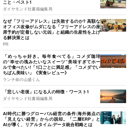
こと・ベスト1
ダイヤモンド社書籍編集局
なぜ「フリーアドレス」は失敗するのか? 高額な
オフィス改修がムダになる「フリーアドレスの座
席予約が定着しない元凶」と組織の生産性を上げ
る解決策とは
PR
「めっちゃ好き。毎年食べてる」コメダ珈琲
の“幸せの塊みたいなスイーツ”美味すぎてホー
ルで食べたい!「1口ごとに満足感」「コメダでい
ちばん美味い」《実食レビュー》
ランチ命の山盛くん
「悲しい老後」になる人の特徴・ワースト1
ダイヤモンド社書籍編集局
AI時代に勝つグローバル経営の条件:海外拠点の
「見えない経営」からの脱却。「二層ERP」と
AIが導く、リアルタイム·データ統合戦略とは