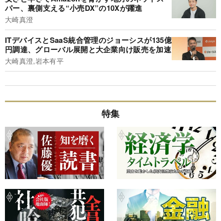
パー、裏側支える“小売DX”の10Xが躍進
大崎真澄
ITデバイスとSaaS統合管理のジョーシスが135億
円調達、グローバル展開と大企業向け販売を加速
大崎真澄,岩本有平
特集