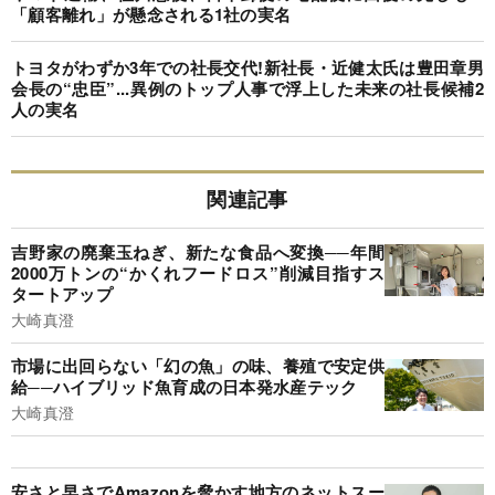
「顧客離れ」が懸念される1社の実名
トヨタがわずか3年での社長交代!新社長・近健太氏は豊田章男
会長の“忠臣”...異例のトップ人事で浮上した未来の社長候補2
人の実名
関連記事
吉野家の廃棄玉ねぎ、新たな食品へ変換──年間
2000万トンの“かくれフードロス”削減目指すス
タートアップ
大崎真澄
市場に出回らない「幻の魚」の味、養殖で安定供
給──ハイブリッド魚育成の日本発水産テック
大崎真澄
安さと早さでAmazonを脅かす地方のネットスー