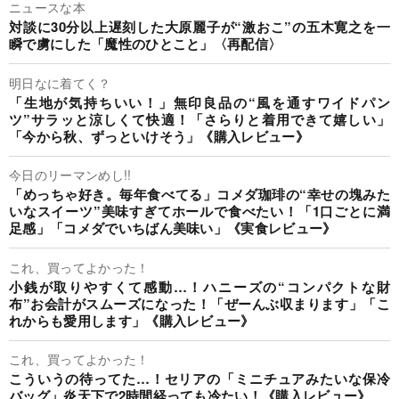
ニュースな本
対談に30分以上遅刻した大原麗子が“激おこ”の五木寛之を一
瞬で虜にした「魔性のひとこと」〈再配信〉
明日なに着てく？
「生地が気持ちいい！」無印良品の“風を通すワイドパン
ツ”サラッと涼しくて快適！「さらりと着用できて嬉しい」
「今から秋、ずっといけそう」《購入レビュー》
今日のリーマンめし!!
「めっちゃ好き。毎年食べてる」コメダ珈琲の“幸せの塊みた
いなスイーツ”美味すぎてホールで食べたい！「1口ごとに満
足感」「コメダでいちばん美味い」《実食レビュー》
これ、買ってよかった！
小銭が取りやすくて感動…！ハニーズの“コンパクトな財
布”お会計がスムーズになった！「ぜーんぶ収まります」「こ
れからも愛用します」《購入レビュー》
これ、買ってよかった！
こういうの待ってた…！セリアの「ミニチュアみたいな保冷
バッグ」炎天下で2時間経っても冷たい！《購入レビュー》