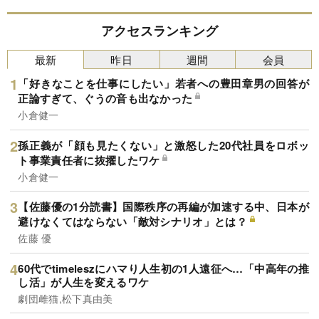
アクセスランキング
最新
昨日
週間
会員
「好きなことを仕事にしたい」若者への豊田章男の回答が
正論すぎて、ぐうの音も出なかった
小倉健一
孫正義が「顔も見たくない」と激怒した20代社員をロボッ
ト事業責任者に抜擢したワケ
小倉健一
【佐藤優の1分読書】国際秩序の再編が加速する中、日本が
避けなくてはならない「敵対シナリオ」とは？
佐藤 優
60代でtimeleszにハマり人生初の1人遠征へ…「中高年の推
し活」が人生を変えるワケ
劇団雌猫,松下真由美