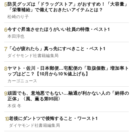
防災グッズは「ドラッグストア」がおすすめ！「大容量」
「栄養補給」で備えておきたいアイテムとは？
松崎のり子
今すぐ昇進させたほうがいい社員の特徴・ベスト1
本田淳也
「心が疲れたら」真っ先にすべきこと・ベスト1
ダイヤモンド社書籍編集局
ヤマト・佐川・日本郵便…宅配便の「取扱個数」増加率ト
ップはどこ？【10月から10％値上げも】
カーゴニュース
頑固でも、意地悪でもない…融通が利かない人の「納得の
正体」〈風、薫る第95回〉
木俣 冬
老後にダントツで後悔すること・ワースト1
ダイヤモンド社書籍編集局