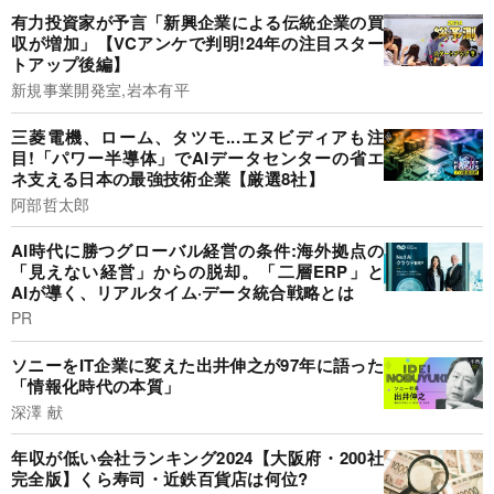
有力投資家が予言「新興企業による伝統企業の買
収が増加」【VCアンケで判明!24年の注目スター
トアップ後編】
新規事業開発室,岩本有平
三菱電機、ローム、タツモ...エヌビディアも注
目!「パワー半導体」でAIデータセンターの省エ
ネ支える日本の最強技術企業【厳選8社】
阿部哲太郎
AI時代に勝つグローバル経営の条件:海外拠点の
「見えない経営」からの脱却。「二層ERP」と
AIが導く、リアルタイム·データ統合戦略とは
PR
ソニーをIT企業に変えた出井伸之が97年に語った
「情報化時代の本質」
深澤 献
年収が低い会社ランキング2024【大阪府・200社
完全版】くら寿司・近鉄百貨店は何位?