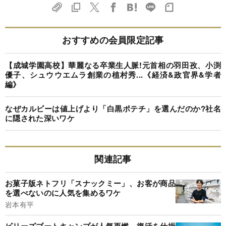
おすすめの会員限定記事
【成城学園高校】華麗なる卒業生人脈!元首相の羽田孜、小渕
優子、シュウウエムラ創業の植村秀...《経済&政官界&学者
編》
なぜカルビーは値上げより「白黒ポテチ」を選んだのか?社名
に隠された深いワケ
関連記事
お菓子版ネトフリ「スナックミー」、お客が商品
を選べないのに人気を集めるワケ
岩本有平
ビリーズブートキャンプが人気再燃、復活を仕掛