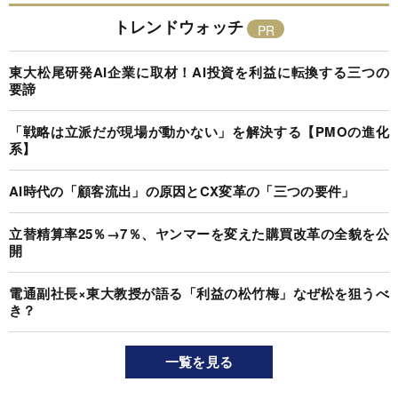
トレンドウォッチ
東大松尾研発AI企業に取材！AI投資を利益に転換する三つの
要諦
「戦略は立派だが現場が動かない」を解決する【PMOの進化
系】
AI時代の「顧客流出」の原因とCX変革の「三つの要件」
立替精算率25％→7％、ヤンマーを変えた購買改革の全貌を公
開
電通副社長×東大教授が語る「利益の松竹梅」なぜ松を狙うべ
き？
一覧を見る