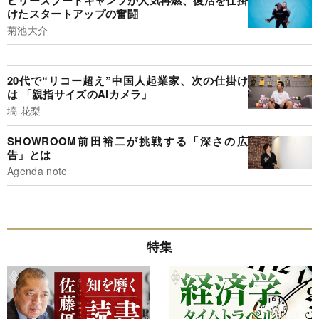
けたスタートアップの奮闘
菊池大介
20代で“リコー超え”中国人起業家、次の仕掛け
は 「親指サイズのAIカメラ」
塙 花梨
SHOWROOM前田裕二が挑戦する「深さの広
告」とは
Agenda note
特集