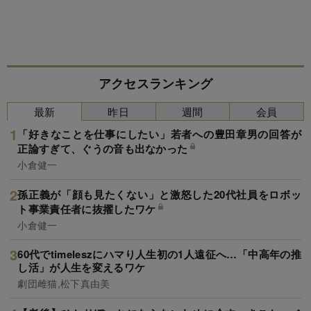
アクセスランキング
最新
昨日
週間
会員
「好きなことを仕事にしたい」若者への豊田章男の回答が
正論すぎて、ぐうの音も出なかった
小倉健一
孫正義が「顔も見たくない」と激怒した20代社員をロボッ
ト事業責任者に抜擢したワケ
小倉健一
60代でtimeleszにハマり人生初の1人遠征へ…「中高年の推
し活」が人生を変えるワケ
劇団雌猫,松下真由美