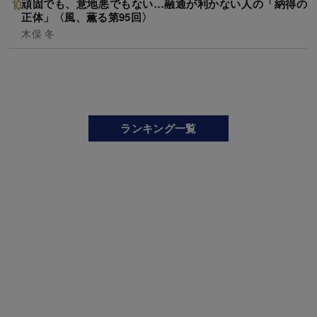
頑固でも、意地悪でもない…融通が利かない人の「納得の
正体」〈風、薫る第95回〉
木俣 冬
ランキング一覧