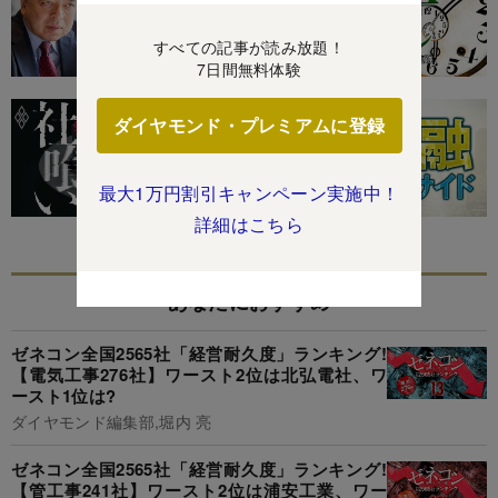
すべての記事が読み放題！
7日間無料体験
ダイヤモンド・プレミアムに登録
最大1万円割引キャンペーン実施中！
詳細はこちら
あなたにおすすめ
ゼネコン全国2565社「経営耐久度」ランキング!
【電気工事276社】ワースト2位は北弘電社、ワ
ースト1位は?
ダイヤモンド編集部,堀内 亮
ゼネコン全国2565社「経営耐久度」ランキング!
【管工事241社】ワースト2位は浦安工業、ワー