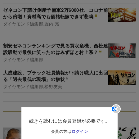
ゼネコン下請け倒産予備軍2万6000社、コロナ前
から倍増！資材高でも価格転嫁できず悲鳴
ダイヤモンド編集部,堀内 亮
割安ゼネコンランキングで見る買収危機、西松建
設騒動で最後に笑ったのはみずほと村上系？
ダイヤモンド編集部
大成建設、ブラック社員情報が下請け職人に出回
る「過去最低の現場」の惨状
ダイヤモンド編集部,松野友美
特集
続きを読むには会員登録が必要です。
会員の方は
ログイン