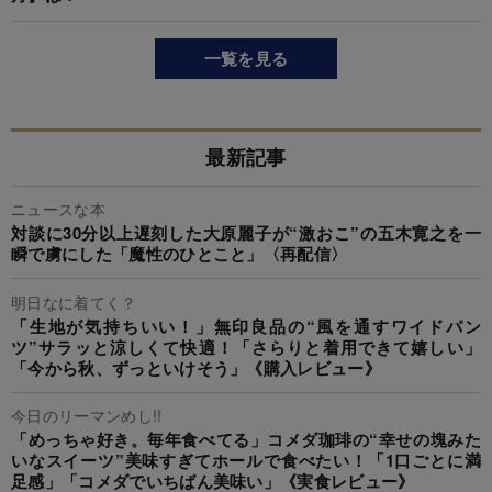
一覧を見る
最新記事
ニュースな本
対談に30分以上遅刻した大原麗子が“激おこ”の五木寛之を一
瞬で虜にした「魔性のひとこと」〈再配信〉
明日なに着てく？
「生地が気持ちいい！」無印良品の“風を通すワイドパン
ツ”サラッと涼しくて快適！「さらりと着用できて嬉しい」
「今から秋、ずっといけそう」《購入レビュー》
今日のリーマンめし!!
「めっちゃ好き。毎年食べてる」コメダ珈琲の“幸せの塊みた
いなスイーツ”美味すぎてホールで食べたい！「1口ごとに満
足感」「コメダでいちばん美味い」《実食レビュー》