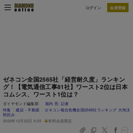
ログイン
ゼネコン全国2565社「経営耐久度」ランキン
グ！【電気通信工事81社】ワースト2位は日本
コムシス、ワースト1位は？
ダイヤモンド編集部
堀内 亮:
記者
特集
建設・不動産
ゼネコン複合危機全国2565社ランキング 大淘汰
秒読み
2023年12月22日 5:25
有料会員限定