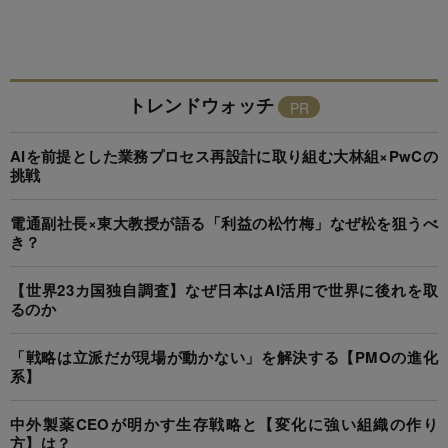
トレンドウォッチ
AIを前提とした業務プロセス再設計に取り組む大林組×PwCの
挑戦
電通副社長×東大教授が語る「利益の松竹梅」なぜ松を狙うべ
き？
【世界23カ国独自調査】なぜ日本はAI活用で世界に後れを取
るのか
「戦略は立派だが現場が動かない」を解決する【PMOの進化
系】
中外製薬CEOが明かす生存戦略と【変化に強い組織の作り
方】は？