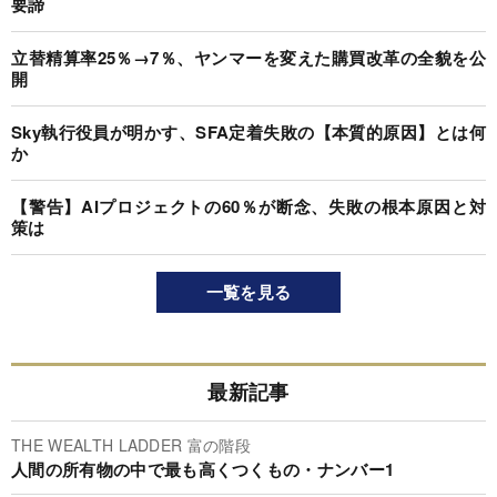
要諦
立替精算率25％→7％、ヤンマーを変えた購買改革の全貌を公
開
Sky執行役員が明かす、SFA定着失敗の【本質的原因】とは何
か
【警告】AIプロジェクトの60％が断念、失敗の根本原因と対
策は
一覧を見る
最新記事
THE WEALTH LADDER 富の階段
人間の所有物の中で最も高くつくもの・ナンバー1