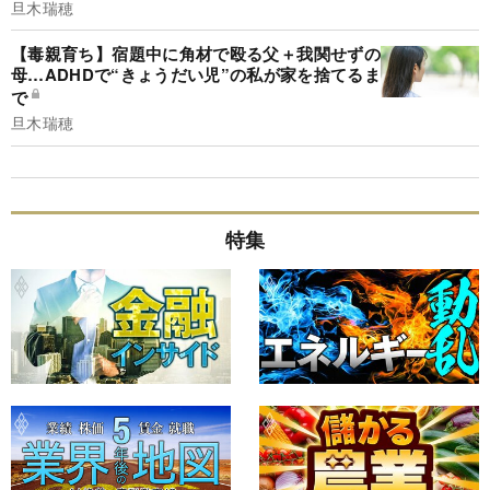
旦木瑞穂
【毒親育ち】宿題中に角材で殴る父＋我関せずの
母…ADHDで“きょうだい児”の私が家を捨てるま
で
旦木瑞穂
特集