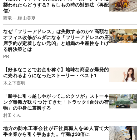
襲われたらどうする? もしもの時の対処法〈再配
信〉
西竜一,樺山美夏
なぜ「フリーアドレス」は失敗するのか? 高額な
オフィス改修がムダになる「フリーアドレスの座
席予約が定着しない元凶」と組織の生産性を上げ
る解決策とは
PR
【好きなことでお金を稼ぐ】地味な商品が爆発的
に売れるようになったストーリー・ベスト1
木之下嘉明
「勝手に引っ越しやがってこのクソが」ストーキ
ング毒親が送りつけてきた「トラック1台分の荷
物」の中身に震撼する
村田くみ
地方の防水工事会社が正社員職人を60人育て大
手企業から引く手あまた。年商は30倍に