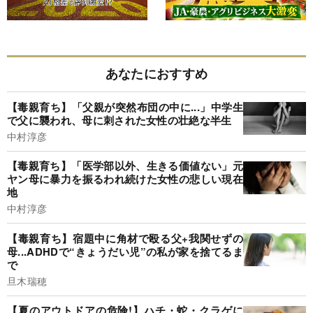
あなたにおすすめ
【毒親育ち】「父親が突然布団の中に...」中学生
で父に襲われ、母に刺された女性の壮絶な半生
中村淳彦
【毒親育ち】「医学部以外、生きる価値ない」元
ヤン母に暴力を振るわれ続けた女性の悲しい現在
地
中村淳彦
【毒親育ち】宿題中に角材で殴る父+我関せずの
母...ADHDで“きょうだい児”の私が家を捨てるま
で
旦木瑞穂
【夏のアウトドアの危険!】ハチ・蛇・クラゲに