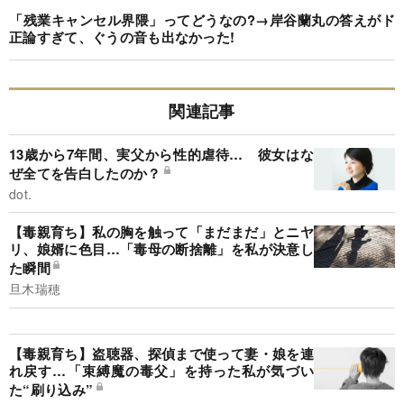
「残業キャンセル界隈」ってどうなの?→岸谷蘭丸の答えがド
正論すぎて、ぐうの音も出なかった!
関連記事
13歳から7年間、実父から性的虐待… 彼女はな
ぜ全てを告白したのか？
dot.
【毒親育ち】私の胸を触って「まだまだ」とニヤ
リ、娘婿に色目…「毒母の断捨離」を私が決意し
た瞬間
旦木瑞穂
【毒親育ち】盗聴器、探偵まで使って妻・娘を連
れ戻す…「束縛魔の毒父」を持った私が気づい
た“刷り込み”