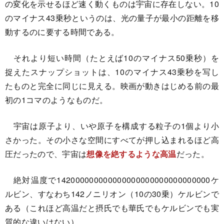
の変化を示せるほど速く動くものは宇宙に存在しない。10
のマイナス43乗秒というのは、光の量子が最小の距離を移
動するのに要する時間である。
それより短い時間（たとえば10のマイナス50乗秒）を
捉えたスナップショットは、10のマイナス43乗秒を写し
たものと完全に同じに見える。映画が動きはじめる前の最
初の1コマのようなものだ。
宇宙は原子より、いや原子を構成する粒子の1個より小
さかった。その小さな空間にすべてが押し込まれるほど高
圧だったので、宇宙は
想像を絶するような高温
だった。
絶対温度で142000000000000000000000000000000ケ
ルビン、すなわち142ノニリオン（10の30乗）ケルビンで
ある（これほど高温だと摂氏でも華氏でもケルビンでも実
質的な違いはない）。