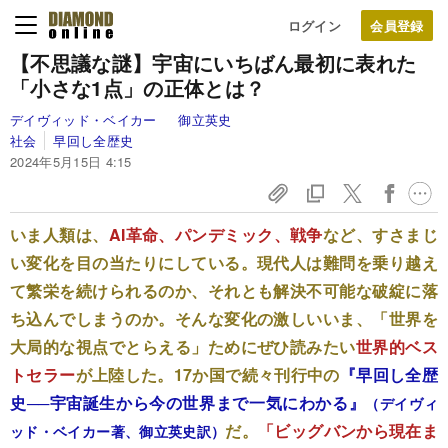
ログイン
【不思議な謎】宇宙にいちばん最初に表れた
「小さな1点」の正体とは？
デイヴィッド・ベイカー
御立英史
社会
早回し全歴史
2024年5月15日 4:15
いま人類は、
AI革命、パンデミック、戦争
など、すさまじ
い変化を目の当たりにしている。現代人は難問を乗り越え
て繁栄を続けられるのか、それとも解決不可能な破綻に落
ち込んでしまうのか。そんな変化の激しいいま、「世界を
大局的な視点でとらえる」ためにぜひ読みたい
世界的ベス
トセラー
が上陸した。17か国で続々刊行中の
『早回し全歴
史──宇宙誕生から今の世界まで一気にわかる』
（デイヴィ
だ。
「ビッグバンから現在ま
ッド・ベイカー著、御立英史訳）