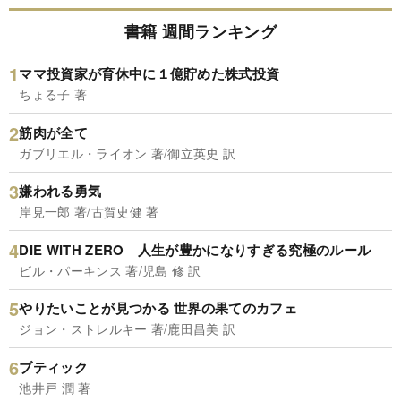
書籍 週間ランキング
ママ投資家が育休中に１億貯めた株式投資
ちょる子 著
筋肉が全て
ガブリエル・ライオン 著/御立英史 訳
嫌われる勇気
岸見一郎 著/古賀史健 著
DIE WITH ZERO 人生が豊かになりすぎる究極のルール
ビル・パーキンス 著/児島 修 訳
やりたいことが見つかる 世界の果てのカフェ
ジョン・ストレルキー 著/鹿田昌美 訳
ブティック
池井戸 潤 著