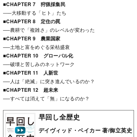
■CHAPTER 7 狩猟採集民
―─大移動する「ヒト」たち
■CHAPTER 8 定住の罠
──農耕で「複雑さ」のレベルが変わった
■CHAPTER 9 農業国家
──土地と富をめぐる栄枯盛衰
■CHAPTER 10 グローバル化
──破壊と苦しみのネットワーク
■CHAPTER 11 人新世
──人は「絶滅」に突き進んでいるのか？
■CHAPTER 12 超未来
──すべては消えて「無」になるのか？
早回し全歴史
デイヴィッド・ベイカー 著/御立英史