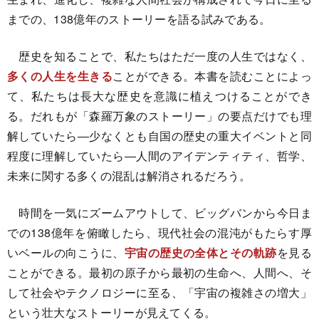
までの、138億年のストーリーを語る試みである。
歴史を知ることで、私たちはただ一度の人生ではなく、
多くの人生を生きる
ことができる。本書を読むことによっ
て、私たちは長大な歴史を意識に植えつけることができ
る。だれもが「森羅万象のストーリー」の要点だけでも理
解していたら―少なくとも自国の歴史の重大イベントと同
程度に理解していたら―人間のアイデンティティ、哲学、
未来に関する多くの混乱は解消されるだろう。
時間を一気にズームアウトして、ビッグバンから今日ま
での138億年を俯瞰したら、現代社会の混沌がもたらす厚
いベールの向こうに、
宇宙の歴史の全体とその軌跡
を見る
ことができる。最初の原子から最初の生命へ、人間へ、そ
して社会やテクノロジーに至る、「宇宙の複雑さの増大」
という壮大なストーリーが見えてくる。