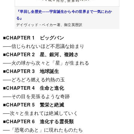
『早回し全歴史――宇宙誕生から今の世界まで一気にわか
る』
デイヴィッド・ベイカー著、御立英歴訳
■CHAPTER 1 ビッグバン
─―信じられないほど不思議な始まり
■CHAPTER 2 星、銀河、複雑さ
─―火の球から次々と「星」が生まれる
■CHAPTER 3 地球誕生
─―どろどろ燃える灼熱の玉
■CHAPTER 4 生命と進化
─―その目を見張るような奇跡
■CHAPTER 5 繁栄と絶滅
──次々と生まれては絶滅していく
■CHAPTER 6 進化する霊長類
──「恐竜のあと」に現れたものたち