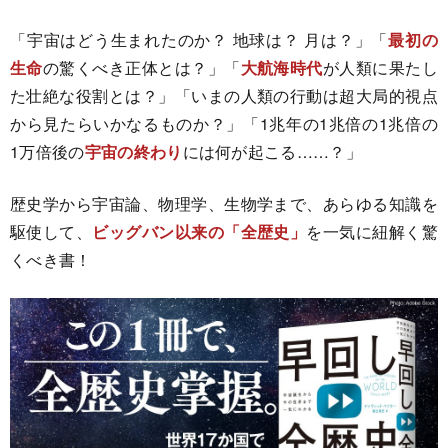
「宇宙はどう生まれたのか？ 地球は？ 月は？」「
最初の
生命
の驚くべき正体とは？」「
大航海時代
が人類に果たし
た壮絶な役割とは？」「いまの人類の行動は超大局的視点
から見たらいかなるものか？」「1兆年の1兆倍の1兆倍の
1万倍後の
宇宙の終わり
には何が起こる……？」
歴史学から宇宙論、物理学、生物学まで、あらゆる知識を
駆使して、
ビッグバン以来の「全歴史」
を一気に紐解く驚
くべき書！