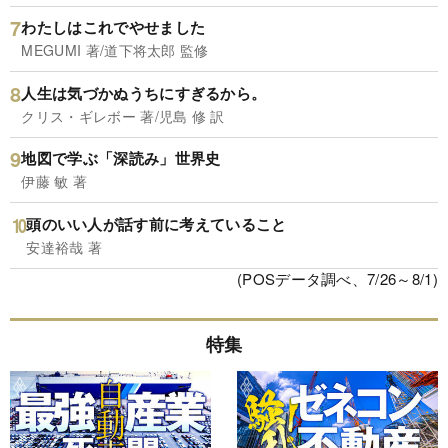
わたしはこれでやせました
MEGUMI 著/道下将太郎 監修
人生は気づかぬうちにすぎるから。
クリス・ギレボー 著/児島 修 訳
地図で学ぶ「深読み」世界史
伊藤 敏 著
頭のいい人が話す前に考えていること
安達裕哉 著
(POSデータ調べ、7/26～8/1)
特集