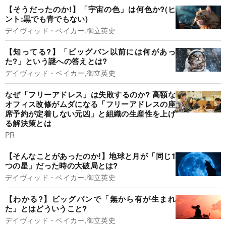
【そうだったのか!】「宇宙の色」は何色か?(ヒ
ント:黒でも青でもない)
デイヴィッド・ベイカー,御立英史
【知ってる?】「ビッグバン以前には何があっ
た?」という謎への答えとは?
デイヴィッド・ベイカー,御立英史
なぜ「フリーアドレス」は失敗するのか? 高額な
オフィス改修がムダになる「フリーアドレスの座
席予約が定着しない元凶」と組織の生産性を上げ
る解決策とは
PR
【そんなことがあったのか!】地球と月が「同じ1
つの星」だった時の大破局とは?
デイヴィッド・ベイカー,御立英史
【わかる?】ビッグバンで「無から有が生まれ
た」とはどういうこと?
デイヴィッド・ベイカー,御立英史