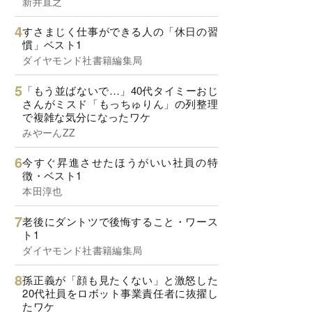
新井直之
すさまじく仕事ができる人の「休日の習
慣」ベスト1
ダイヤモンド社書籍編集局
「もう並ばないで…」40代タイミーおじ
さんがミスド「もっちゅりん」の列整理
で複雑な気分になったワケ
みやーんZZ
今すぐ昇進させたほうがいい社員の特
徴・ベスト1
本田淳也
老後にダントツで後悔すること・ワース
ト1
ダイヤモンド社書籍編集局
孫正義が「顔も見たくない」と激怒した
20代社員をロボット事業責任者に抜擢し
たワケ