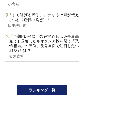
小倉健一
「すぐ逃げる若手」にデキる上司が伝え
ている〈逆転の発想〉
田中耕比古
「予想PER4倍」の異常値も…過去最高
益でも暴落したキオクシア株を襲う「恐
怖相場」の裏側、反発局面で注目したい
2銘柄とは？
鈴木貴博
ランキング一覧