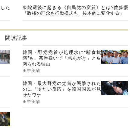
印した
衆院選後に起きる《自民党の変質》とは?佐藤優
「政権の理念も行動様式も、抜本的に変化する」
関連記事
韓国・野党党首が処理水に“断食抗
議”も、茶番扱いで「悪あがき」と皮
肉られる理由
田中美蘭
韓国・最大野党の党首が襲撃された
のに「冷たい反応」を韓国国民が見
せたワケ
田中美蘭