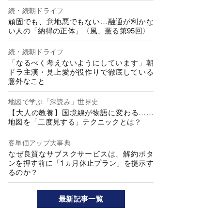
続・続朝ドライフ
頑固でも、意地悪でもない…融通が利かな
い人の「納得の正体」〈風、薫る第95回〉
続・続朝ドライフ
「なるべく考えないようにしています」朝
ドラ主演・見上愛が役作りで徹底している
意外なこと
地図で学ぶ「深読み」世界史
【大人の教養】国境線が物語に変わる……
地図を「二度見する」テクニックとは？
客単価アップ大事典
なぜ良質なサブスクサービスは、解約ボタ
ンを押す前に「1ヵ月休止プラン」を提示す
るのか？
最新記事一覧