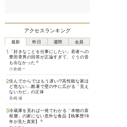
アクセスランキング
最新
昨日
週間
会員
「好きなことを仕事にしたい」若者への
豊田章男の回答が正論すぎて、ぐうの音
も出なかった
小倉健一
住んでからではもう遅い!?高性能な家ほ
ど危ない…酷暑で壁の中に広がる「見え
ないカビ」の正体
長嶋 修
冷蔵庫を見れば一発でわかる「本物の富
裕層」の家にない意外な食品【執事歴18
年が見た真実】