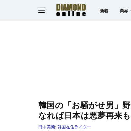
新着
業界
韓国の「お騒がせ男」野
なれば日本は悪夢再来も
田中美蘭:
韓国在住ライター