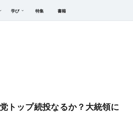
学び
特集
書籍
党トップ続投なるか？大統領に