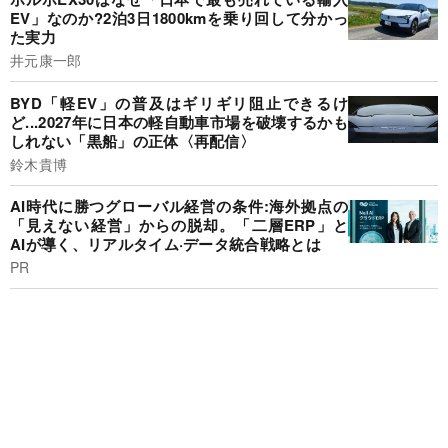
EV」なのか?2泊3日1800kmを乗り回して分かっ
た実力
井元康一郎
BYD「軽EV」の普及はギリギリ阻止できるけ
ど...2027年に日本の軽自動車市場を破壊するかも
しれない「黒船」の正体〈再配信〉
鈴木貴博
AI時代に勝つグローバル経営の条件:海外拠点の
「見えない経営」からの脱却。「二層ERP」と
AIが導く、リアルタイム·データ統合戦略とは
PR