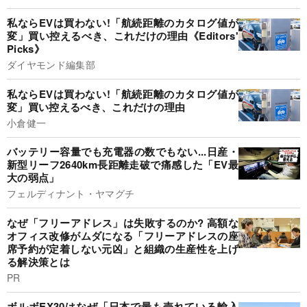
私ならEVは買わない!「航続距離のカタログ値が
変」買い控えるべき、これだけの理由《Editors'
Picks》
ダイヤモンド編集部
私ならEVは買わない!「航続距離のカタログ値が
変」買い控えるべき、これだけの理由
小倉健一
バッテリー容量でも充電器の数でもない...日産・
新型リーフ2640km長距離走破で痛感した「EV最
大の弱点」
フェルディナント・ヤマグチ
なぜ「フリーアドレス」は失敗するのか? 高額な
オフィス改修がムダになる「フリーアドレスの座
席予約が定着しない元凶」と組織の生産性を上げ
る解決策とは
PR
ボルボEX30はなぜ「日本で最も売れている輸入