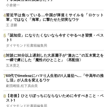
小倉健一
習近平は焦っている…中国が弾道ミサイルを「ロケット
軍」ではなく「海軍」に撃たせた切実なワケ
王 彦麟
「認知症」になりたくないなら今すぐやるべき習慣・ベス
ト1
ダイヤモンド社書籍編集局
対談に30分以上遅刻した大原麗子が“激おこ”の五木寛之を
一瞬で虜にした「魔性のひとこと」〈再配信〉
五木寛之
60代でtimeleszにハマり人生初の1人遠征へ…「中高年の推
し活」が人生を変えるワケ
劇団雌猫,松下真由美
【老後】ひとりぼっちにならないために今すべきこと・ベ
スト1
ダイヤモンド社書籍編集局