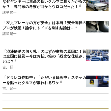
なぜヤンキーは車高の低いクルマに乗りたがるの
か？→専門家の考察が目からウロコだった！
諸星陽一
「左足ブレーキの方が安全」は本当？安全運転の
プロが検証！論争にトドメを刺す結論は…
諸星陽一
「渋滞解消の切り札」のはずが事故の原因に！昔
は全国に普及→今はお払い箱の「残念な仕組み」
とは？
吉川賢一
「ドラレコ作動中」「ただいま録画中」ステッカ
ーを貼ったクルマが嫌われるワケ
吉川賢一