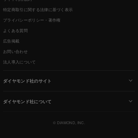
特定商取引に関する法律に基づく表示
プライバシーポリシー・著作権
よくある質問
広告掲載
お問い合わせ
法人導入について
ダイヤモンド社のサイト
Diamond Online(English)
ダイヤモンド社について
週刊ダイヤモンド
ダイヤモンド社TOP
DIAMONDハーバード・ビジネス・レビュー
© DIAMOND, INC.
会社概要
ダイヤモンドZAi（デジタル版）
採用情報
書籍オンライン