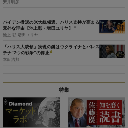
安井明彦
バイデン撤退の米大統領選、ハリス支持が高まる
意外な理由【池上彰・増田ユリヤ】
池上 彰,増田ユリヤ
「ハリス大統領」実現の鍵はウクライナとパレス
チナ“2つの戦争”の停止
本田浩邦
特集