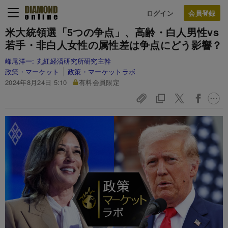
ログイン
米大統領選「5つの争点」、高齢・白人男性vs
若手・非白人女性の属性差は争点にどう影響？
峰尾洋一:
丸紅経済研究所研究主幹
政策・マーケット
政策・マーケットラボ
2024年8月24日 5:10
有料会員限定