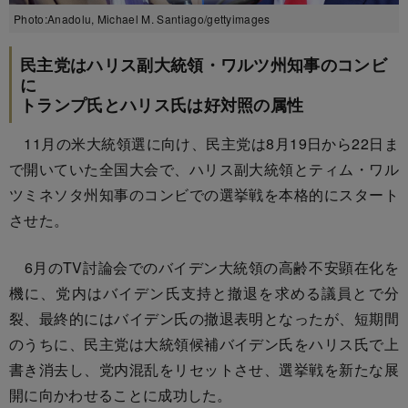
Photo:Anadolu, Michael M. Santiago/gettyimages
民主党はハリス副大統領・ワルツ州知事のコンビ
に
トランプ氏とハリス氏は好対照の属性
11月の米大統領選に向け、民主党は8月19日から22日ま
で開いていた全国大会で、ハリス副大統領とティム・ワル
ツミネソタ州知事のコンビでの選挙戦を本格的にスタート
させた。
6月のTV討論会でのバイデン大統領の高齢不安顕在化を
機に、党内はバイデン氏支持と撤退を求める議員とで分
裂、最終的にはバイデン氏の撤退表明となったが、短期間
のうちに、民主党は大統領候補バイデン氏をハリス氏で上
書き消去し、党内混乱をリセットさせ、選挙戦を新たな展
開に向かわせることに成功した。