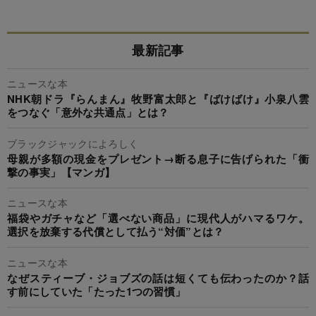
最新記事
ニュースな本
NHK朝ドラ『らんまん』牧野富太郎と『ばけばけ』小泉八雲
をつなぐ「意外な共通点」とは？
ブラックジャックによろしく
母親が多額の現金をプレゼント→断る息子に告げられた「衝
撃の事実」【マンガ】
ニュースな本
福袋やガチャなど「選べない商品」に現代人がハマるワケ。
選択を放棄する代償として払う“対価”とは？
ニュースな本
なぜスティーブ・ジョブズの話は短くても伝わったのか？話
す前にしていた「たった1つの習慣」