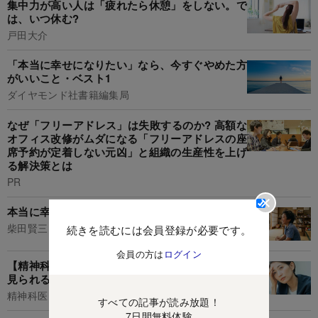
集中力が高い人は「疲れたら休憩」をしない。で
は、いつ休む?
戸田大介
「本当に幸せになりたい」なら、今すぐやめた方
がいいこと・ベスト1
ダイヤモンド社書籍編集局
なぜ「フリーアドレス」は失敗するのか? 高額な
オフィス改修がムダになる「フリーアドレスの座
席予約が定着しない元凶」と組織の生産性を上げ
る解決策とは
PR
本当に幸せになれる考え方・ベスト1
柴田賢三
続きを読むには会員登録が必要です。
会員の方は
ログイン
【精神科医が解説】「うつ病になりやすい人」に
見られる特徴・トップ5
精神科医 Tomy
すべての記事が読み放題！
7日間無料体験