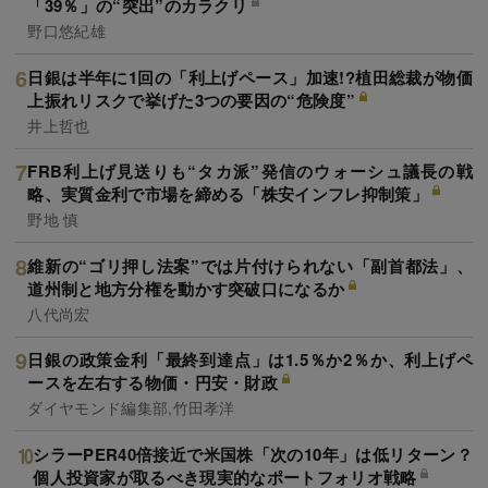
「39％」の“突出”のカラクリ
野口悠紀雄
日銀は半年に1回の「利上げペース」加速!?植田総裁が物価
上振れリスクで挙げた3つの要因の“危険度”
井上哲也
FRB利上げ見送りも“タカ派”発信のウォーシュ議長の戦
略、実質金利で市場を締める「株安インフレ抑制策」
野地 慎
維新の“ゴリ押し法案”では片付けられない「副首都法」、
道州制と地方分権を動かす突破口になるか
八代尚宏
日銀の政策金利「最終到達点」は1.5％か2％か、利上げペ
ースを左右する物価・円安・財政
ダイヤモンド編集部,竹田孝洋
シラーPER40倍接近で米国株「次の10年」は低リターン？
個人投資家が取るべき現実的なポートフォリオ戦略