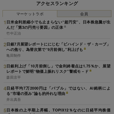
アクセスランキング
マーケットラボ
会員
日米金利差縮小でも止まらない“超円安”、日本株急騰が生
んだ「第3の円売り要因」の正体
竹中正治
日銀7月展望レポートににじむ「ビハインド・ザ・カーブ」
への焦り、為替次第で“9月前倒し”利上げも
亀田制作
日銀利上げ「10月前倒し」で金利終着点は1.75％か、展望
レポートで鮮明“物価上振れリスク”警戒モ－ド
森田京平
日経平均7万2000円は「バブル」ではない、AI銘柄によ
る“市場の歪み”論も的外れな理由
井出真吾
日本株の上半期上昇幅、TOPIX12％なのに日経平均株価