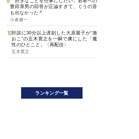
「好きなことを仕事にしたい」若者への
豊田章男の回答が正論すぎて、ぐうの音
も出なかった
小倉健一
対談に30分以上遅刻した大原麗子が“激
おこ”の五木寛之を一瞬で虜にした「魔
性のひとこと」〈再配信〉
五木寛之
ランキング一覧