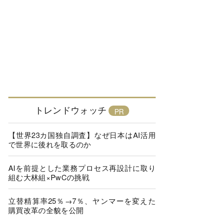
トレンドウォッチ
【世界23カ国独自調査】なぜ日本はAI活用
で世界に後れを取るのか
AIを前提とした業務プロセス再設計に取り
組む大林組×PwCの挑戦
立替精算率25％→7％、ヤンマーを変えた
購買改革の全貌を公開