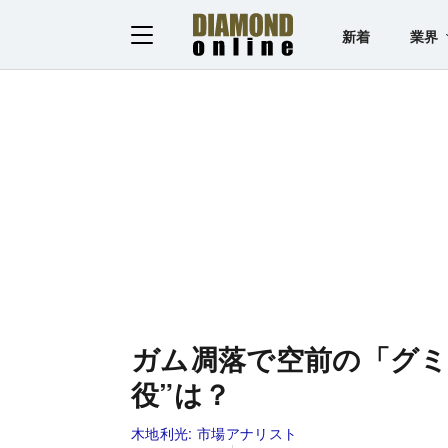
新着
業界
ガム凋落で空前の「グミ
役”は？
木地利光:
市場アナリスト