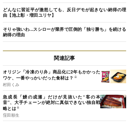
どんなに習近平が激怒しても、反日デモが起きない納得の理
由【池上彰・増田ユリヤ】
そりゃ強いわ...スシローが業界で圧倒的「独り勝ち」を続ける
納得の理由
関連記事
オリジン「冷凍のり弁」商品化に2年もかかった
ワケ、一番やっかいだった食材は？
村田くみ
急成長「鰻の成瀬」だけが見抜いた“客の本
音”、大手チェーンが絶対に真似できない独自戦
略とは
窪田順生