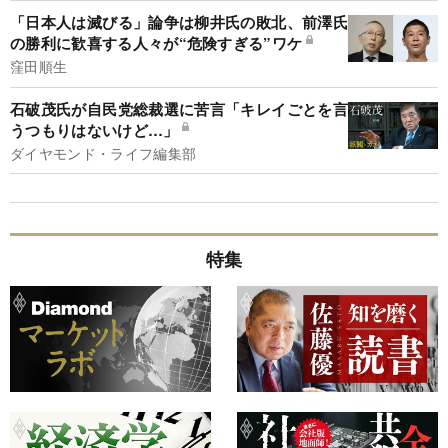
「日本人は滅びる」論争は柳井氏の敗北、前澤氏
の勝利に歓喜する人々が“危険すぎる”ワケ
窪田順生
石破茂氏が自民党総裁選に苦言「キレイごとを言
うつもりはないけど…」
ダイヤモンド・ライフ編集部
特集