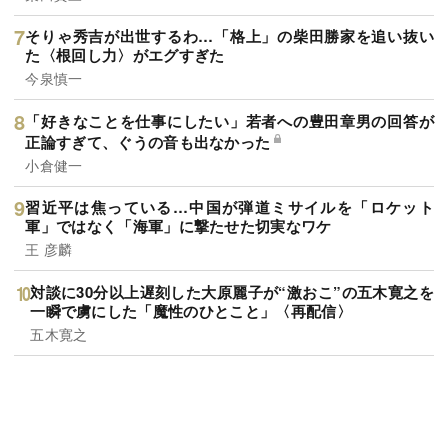
そりゃ秀吉が出世するわ…「格上」の柴田勝家を追い抜い
た〈根回し力〉がエグすぎた
今泉慎一
「好きなことを仕事にしたい」若者への豊田章男の回答が
正論すぎて、ぐうの音も出なかった
小倉健一
習近平は焦っている…中国が弾道ミサイルを「ロケット
軍」ではなく「海軍」に撃たせた切実なワケ
王 彦麟
対談に30分以上遅刻した大原麗子が“激おこ”の五木寛之を
一瞬で虜にした「魔性のひとこと」〈再配信〉
五木寛之