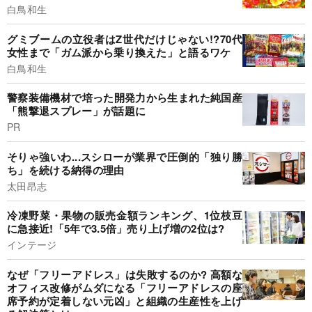
白鳥和生
グミブームの立役者はZ世代だけじゃない!?70代
女性まで「ガム派から乗り換えた」と語るワケ
白鳥和生
警察装備機材で培った開発力から生まれた純国産
「熊撃退スプレー」が話題に
PR
そりゃ強いわ...スシローが業界で圧倒的「独り勝
ち」を続ける納得の理由
太田昂志
冷凍野菜・果物の販売金額ランキング、1位枝豆
に急接近!「5年で3.5倍」売り上げ増の2位は?
インテージ
なぜ「フリーアドレス」は失敗するのか? 高額な
オフィス改修がムダになる「フリーアドレスの座
席予約が定着しない元凶」と組織の生産性を上げ