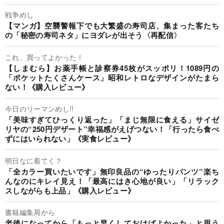
戦争めし
【マンガ】空襲警報下でも大繁盛の寿司店、集まった客たち
の「秘密の寿司ネタ」にヨダレが出そう〈再配信〉
これ、買ってよかった！
【しまむら】お薬手帳と診察券45枚がスッポリ！1089円の
「ポケットたくさんケース」昭和レトロなデザインがたまら
ない！《購入レビュー》
今日のリーマンめし!!
「美味すぎてひっくり返った」「まじ無限に食える」サイゼ
リヤの“250円デザート”幸福感がえげつない！「行ったら食べ
ずにはいられない」《実食レビュー》
明日なに着てく？
「全カラー買いたいです」無印良品の“ゆったりパンツ”楽ち
んなのにキレイ見え！「最高にはき心地が良い」「リラック
スしながらも上品」《購入レビュー》
書籍編集局から
老後になってから「もっと早くしておけばよかった」と思う