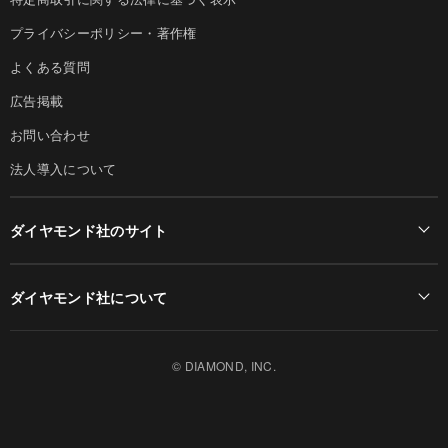
プライバシーポリシー・著作権
よくある質問
広告掲載
お問い合わせ
法人導入について
ダイヤモンド社のサイト
Diamond Online(English)
ダイヤモンド社について
週刊ダイヤモンド
ダイヤモンド社TOP
DIAMONDハーバード・ビジネス・レビュー
© DIAMOND, INC.
会社概要
ダイヤモンドZAi（デジタル版）
採用情報
書籍オンライン