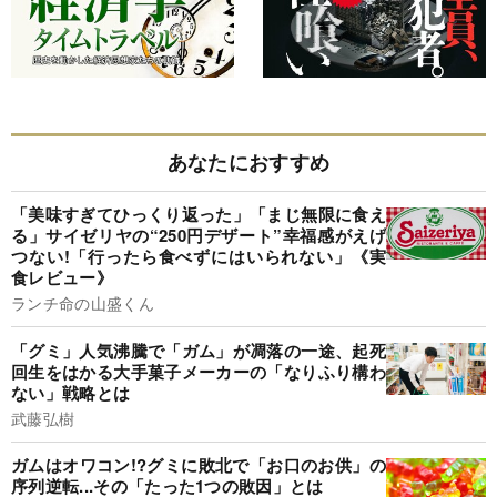
あなたにおすすめ
「美味すぎてひっくり返った」「まじ無限に食え
る」サイゼリヤの“250円デザート”幸福感がえげ
つない!「行ったら食べずにはいられない」《実
食レビュー》
ランチ命の山盛くん
「グミ」人気沸騰で「ガム」が凋落の一途、起死
回生をはかる大手菓子メーカーの「なりふり構わ
ない」戦略とは
武藤弘樹
ガムはオワコン!?グミに敗北で「お口のお供」の
序列逆転...その「たった1つの敗因」とは