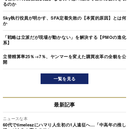
るのか
Sky執行役員が明かす、SFA定着失敗の【本質的原因】とは何
か
「戦略は立派だが現場が動かない」を解決する【PMOの進化
系】
立替精算率25％→7％、ヤンマーを変えた購買改革の全貌を公
開
一覧を見る
最新記事
ニュースな本
60代でtimeleszにハマり人生初の1人遠征へ…「中高年の推し