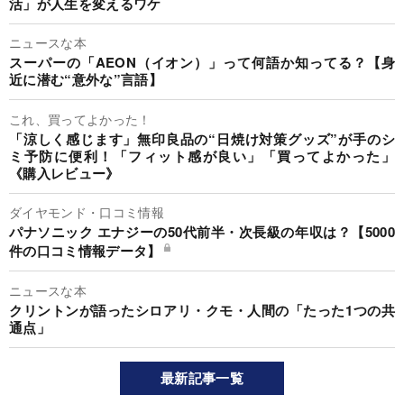
活」が人生を変えるワケ
ニュースな本
スーパーの「AEON（イオン）」って何語か知ってる？【身
近に潜む“意外な”言語】
これ、買ってよかった！
「涼しく感じます」無印良品の“日焼け対策グッズ”が手のシ
ミ予防に便利！「フィット感が良い」「買ってよかった」
《購入レビュー》
ダイヤモンド・口コミ情報
パナソニック エナジーの50代前半・次長級の年収は？【5000
件の口コミ情報データ】
ニュースな本
クリントンが語ったシロアリ・クモ・人間の「たった1つの共
通点」
最新記事一覧