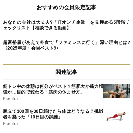
おすすめの会員限定記事
あなたの会社は大丈夫?「ITオンチ企業」を見極める5段階チ
ェックリスト【相談できる動画】
超富裕層があえて外食で「ファミレスに行く」深い理由とは?
〈2025年度・会員ベスト9〉
関連記事
筋トレ中の休憩は何分がベスト？筋肥大か筋力増
強か…目的で変わる「筋肉の休ませ方」
Esquire
腕立て300回を30日続けたら体はどうなる？挑戦
者を襲った「10日目の試練」
Esquire