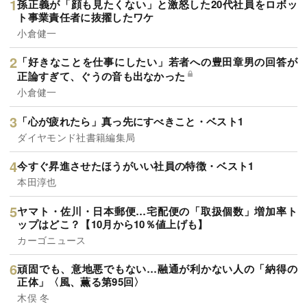
孫正義が「顔も見たくない」と激怒した20代社員をロボッ
ト事業責任者に抜擢したワケ
小倉健一
「好きなことを仕事にしたい」若者への豊田章男の回答が
正論すぎて、ぐうの音も出なかった
小倉健一
「心が疲れたら」真っ先にすべきこと・ベスト1
ダイヤモンド社書籍編集局
今すぐ昇進させたほうがいい社員の特徴・ベスト1
本田淳也
ヤマト・佐川・日本郵便…宅配便の「取扱個数」増加率ト
ップはどこ？【10月から10％値上げも】
カーゴニュース
頑固でも、意地悪でもない…融通が利かない人の「納得の
正体」〈風、薫る第95回〉
木俣 冬