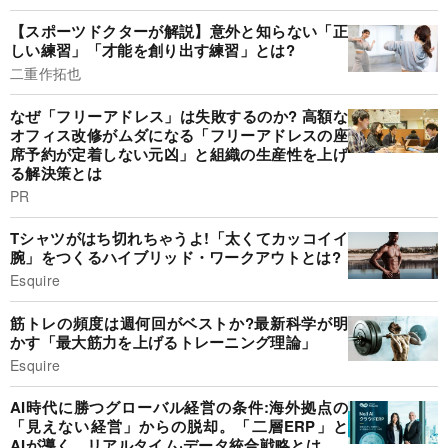
【スポーツドクターが解説】意外と知らない「正
しい練習」「才能を創り出す練習」とは?
二重作拓也
なぜ「フリーアドレス」は失敗するのか? 高額な
オフィス改修がムダになる「フリーアドレスの座
席予約が定着しない元凶」と組織の生産性を上げ
る解決策とは
PR
Tシャツがはち切れちゃうよ!「太くてカッコイイ
腕」をつくるハイブリッド・ワークアウトとは?
Esquire
筋トレの頻度は週何回がベストか?最新科学が明
かす「最大筋力を上げるトレーニング理論」
Esquire
AI時代に勝つグローバル経営の条件:海外拠点の
「見えない経営」からの脱却。「二層ERP」と
AIが導く、リアルタイム·データ統合戦略とは