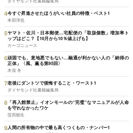
ダイヤモンド社書籍編集局
今すぐ昇進させたほうがいい社員の特徴・ベスト1
本田淳也
ヤマト・佐川・日本郵便…宅配便の「取扱個数」増加率ト
ップはどこ？【10月から10％値上げも】
カーゴニュース
頑固でも、意地悪でもない…融通が利かない人の「納得の
正体」〈風、薫る第95回〉
木俣 冬
老後にダントツで後悔すること・ワースト1
ダイヤモンド社書籍編集局
「再入館禁止」イオンモールの“完璧”なマニュアルが人命
を守れなかったワケ
窪田順生
人間の所有物の中で最も高くつくもの・ナンバー1