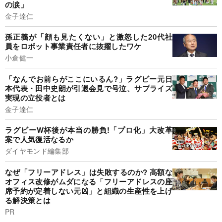
の涙」
金子達仁
孫正義が「顔も見たくない」と激怒した20代社
員をロボット事業責任者に抜擢したワケ
小倉健一
「なんでお前らがここにいるん?」ラグビー元日
本代表・田中史朗が引退会見で号泣、サプライズ
実現の立役者とは
金子達仁
ラグビーW杯後が本当の勝負!「プロ化」大改革
案で人気復活なるか
ダイヤモンド編集部
なぜ「フリーアドレス」は失敗するのか? 高額な
オフィス改修がムダになる「フリーアドレスの座
席予約が定着しない元凶」と組織の生産性を上げ
る解決策とは
PR