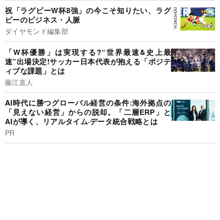
祝「ラグビーW杯8強」の今こそ知りたい、ラグ
ビーのビジネス・人脈
ダイヤモンド編集部
「W杯優勝」は実現する?“世界最速&史上最
速”出場決定!サッカー日本代表が抱える「ポジテ
ィブな課題」とは
藤江直人
AI時代に勝つグローバル経営の条件:海外拠点の
「見えない経営」からの脱却。「二層ERP」と
AIが導く、リアルタイム·データ統合戦略とは
PR