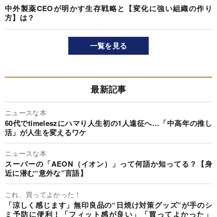
中外製薬CEOが明かす生存戦略と【変化に強い組織の作り
方】は？
一覧を見る
最新記事
ニュースな本
60代でtimeleszにハマり人生初の1人遠征へ…「中高年の推し
活」が人生を変えるワケ
ニュースな本
スーパーの「AEON（イオン）」って何語か知ってる？【身
近に潜む“意外な”言語】
これ、買ってよかった！
「涼しく感じます」無印良品の“日焼け対策グッズ”が手のシ
ミ予防に便利！「フィット感が良い」「買ってよかった」