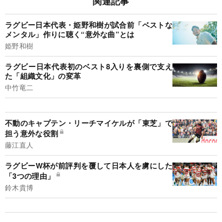
関連記事
ラグビー日本代表・姫野和樹が試合前「ベストな
メンタル」作りに聴く“意外な曲”とは
姫野和樹
ラグビー日本代表初のベスト8入りを裏側で支え
た「組織文化」の変革
中竹竜二
不動のキャプテン・リーチマイケルが「東芝」で
担う意外な役割
藤江直人
ラグビーW杯が前評判を覆して日本人を虜にした
「3つの理由」
鈴木貴博