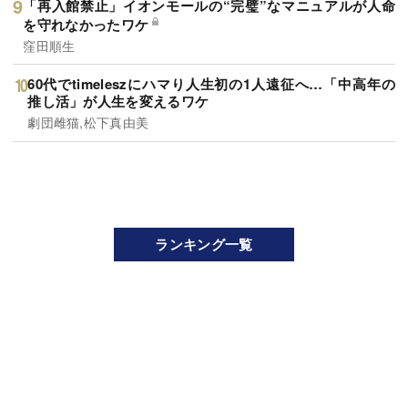
「再入館禁止」イオンモールの“完璧”なマニュアルが人命
を守れなかったワケ
窪田順生
60代でtimeleszにハマり人生初の1人遠征へ…「中高年の
推し活」が人生を変えるワケ
劇団雌猫,松下真由美
ランキング一覧