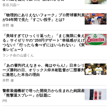
長谷川晶一
「物理的にありえないフォーク」プロ野球審判員
が34年間で見た「すごい投手」とは?
井野 修
「美味すぎてひっくり返った」「まじ無限に食え
る」サイゼリヤの“250円デザート”幸福感がえげ
つない!「行ったら食べずにはいられない」《実
食レビュー》
ランチ命の山盛くん
「あの審判代えなきゃ、俺はやらん!」日本シリ
ーズ勝利の日、オリックス仰木彬監督が二塁審判
に激怒した本当の理由
井野 修
警察装備機材で培った開発力から生まれた純国産
「熊撃退スプレー」が話題に
PR