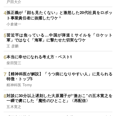
戸田大介
孫正義が「顔も見たくない」と激怒した20代社員をロボッ
ト事業責任者に抜擢したワケ
小倉健一
習近平は焦っている…中国が弾道ミサイルを「ロケット
軍」ではなく「海軍」に撃たせた切実なワケ
王 彦麟
本当に幸せになれる考え方・ベスト1
柴田賢三
【精神科医が解説】「うつ病になりやすい人」に見られる
特徴・トップ5
精神科医 Tomy
対談に30分以上遅刻した大原麗子が“激おこ”の五木寛之を
一瞬で虜にした「魔性のひとこと」〈再配信〉
五木寛之