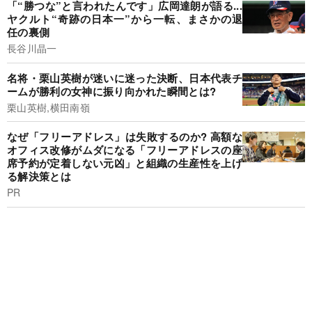
「“勝つな”と言われたんです」広岡達朗が語る...
ヤクルト“奇跡の日本一”から一転、まさかの退
任の裏側
長谷川晶一
名将・栗山英樹が迷いに迷った決断、日本代表チ
ームが勝利の女神に振り向かれた瞬間とは?
栗山英樹,横田南嶺
なぜ「フリーアドレス」は失敗するのか? 高額な
オフィス改修がムダになる「フリーアドレスの座
席予約が定着しない元凶」と組織の生産性を上げ
る解決策とは
PR