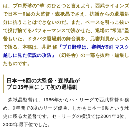
は、プロ野球の“華”のひとつと言えよう。西武ライオンズ
で日本一6回の大監督・森祇晶でさえ、抗議からの退場処
分に抗うことはできないのだ。また、ベースを引っこ抜い
て投げ捨てるパフォーマンスで沸かせた、退場の“常連”監
督もいた。ドタバタ退場劇の舞台裏を、元審判員がホンネ
で語る。本稿は、井野 修
『プロ野球は、審判が9割 マスク
越しに見た伝説の攻防』
（幻冬舎）の一部を抜粋・編集し
たものです。
日本一6回の大監督・森祇晶が
プロ35年目にして初の退場劇
森祇晶監督は、1986年からパ・リーグで西武監督を務
め、9年間で8度のリーグ優勝、しかも日本一6度という球
史に残る大監督です。セ・リーグの横浜では2001年3位、
2002年最下位でした。