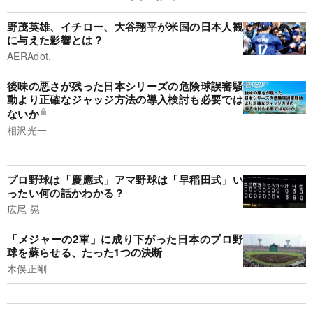
野茂英雄、イチロー、大谷翔平が米国の日本人観
に与えた影響とは？
AERAdot.
後味の悪さが残った日本シリーズの危険球誤審騒
動より正確なジャッジ方法の導入検討も必要では
ないか
相沢光一
プロ野球は「慶應式」アマ野球は「早稲田式」い
ったい何の話かわかる？
広尾 晃
「メジャーの2軍」に成り下がった日本のプロ野
球を蘇らせる、たった1つの決断
木俣正剛