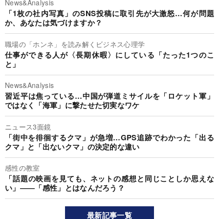
News&Analysis
「1枚の社内写真」のSNS投稿に取引先が大激怒…何が問題
か、あなたは気づけますか？
職場の「ホンネ」を読み解くビジネス心理学
仕事ができる人が〈長期休暇〉にしている「たった1つのこ
と」
News&Analysis
習近平は焦っている…中国が弾道ミサイルを「ロケット軍」
ではなく「海軍」に撃たせた切実なワケ
ニュース3面鏡
「街中を徘徊するクマ」が急増…GPS追跡でわかった「出る
クマ」と「出ないクマ」の決定的な違い
感性の教室
「話題の映画を見ても、ネットの感想と同じことしか思えな
い」――「感性」とはなんだろう？
最新記事一覧