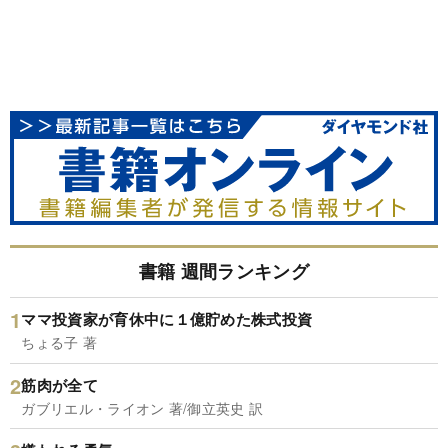
書籍 週間ランキング
ママ投資家が育休中に１億貯めた株式投資
ちょる子 著
筋肉が全て
ガブリエル・ライオン 著/御立英史 訳