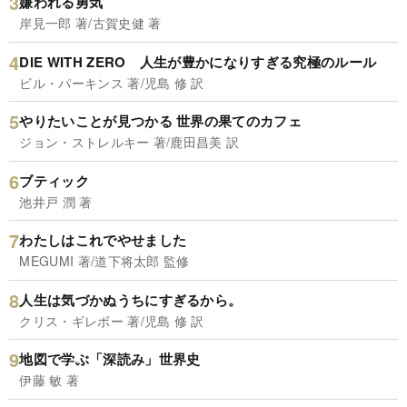
嫌われる勇気
岸見一郎 著/古賀史健 著
DIE WITH ZERO 人生が豊かになりすぎる究極のルール
ビル・パーキンス 著/児島 修 訳
やりたいことが見つかる 世界の果てのカフェ
ジョン・ストレルキー 著/鹿田昌美 訳
ブティック
池井戸 潤 著
わたしはこれでやせました
MEGUMI 著/道下将太郎 監修
人生は気づかぬうちにすぎるから。
クリス・ギレボー 著/児島 修 訳
地図で学ぶ「深読み」世界史
伊藤 敏 著