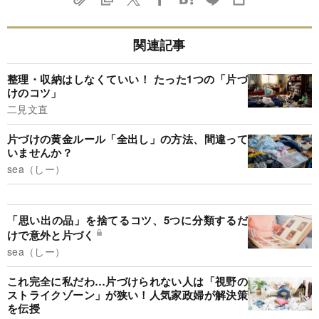
関連記事
整理・収納はしなくていい！ たった1つの「片づ
けのコツ」
二見文直
片づけの黄金ルール「全出し」の方法、間違って
いませんか？
sea（しー）
「思い出の品」を捨てるコツ、5つに分類するだ
けで意外と片づく
sea（しー）
これ完全に私だわ…片づけられない人は「視野の
ストライクゾーン」が狭い！人気家政婦が解決策
を伝授