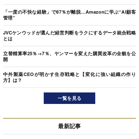
「一度の不快な経験」で87％が離脱…Amazonに学ぶ“AI顧客
管理”
JVCケンウッドが選んだ経営判断をラクにするデータ統合戦略
とは
立替精算率25％→7％、ヤンマーを変えた購買改革の全貌を公
開
中外製薬CEOが明かす生存戦略と【変化に強い組織の作り
方】は？
一覧を見る
最新記事