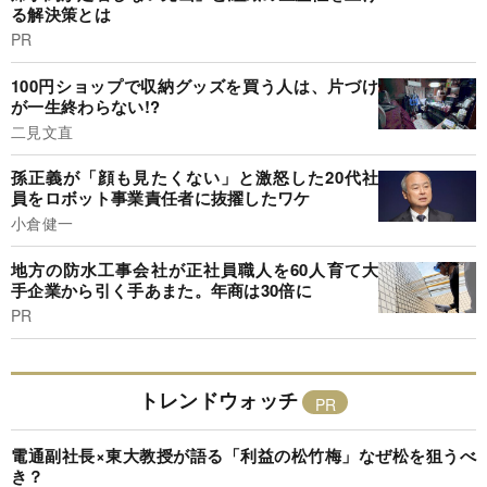
る解決策とは
PR
100円ショップで収納グッズを買う人は、片づけ
が一生終わらない!?
二見文直
孫正義が「顔も見たくない」と激怒した20代社
員をロボット事業責任者に抜擢したワケ
小倉健一
地方の防水工事会社が正社員職人を60人育て大
手企業から引く手あまた。年商は30倍に
PR
トレンドウォッチ
電通副社長×東大教授が語る「利益の松竹梅」なぜ松を狙うべ
き？