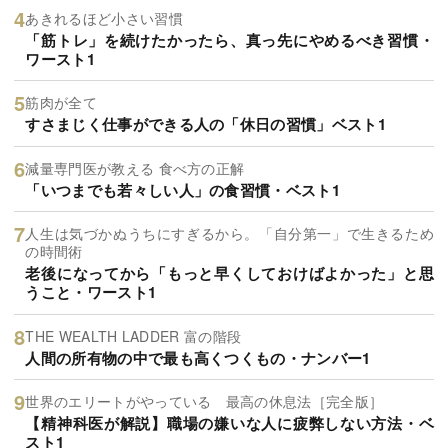
あきれるほど小さい習慣
「筋トレ」を続けたかったら、真っ先にやめるべき習慣・
ワースト1
筋肉が全て
すさまじく仕事ができる人の「休日の習慣」ベスト1
減量専門医が教える 食べ方の正解
「いつまでも若々しい人」の食習慣・ベスト1
人生は気づかぬうちにすぎるから。「自分第一」で生きるため
の時間術
老後になってから「もっと早くしておけばよかった」と思
うこと・ワースト1
THE WEALTH LADDER 富の階段
人間の所有物の中で最も高くつくもの・ナンバー1
世界のエリートがやっている 最高の休息法［完全版］
【精神科医が解説】職場の嫌いな人に疲弊しない方法・ベ
スト1