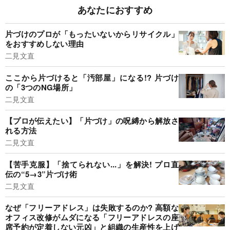
あなたにおすすめ
片づけのプロが「もったいないからリサイクル」
をおすすめしない理由
二見文直
ここから片づけると「汚部屋」になる!? 片づけ
の「3つのNG場所」
二見文直
【プロが伝えたい】「片づけ」の呪縛から解放さ
れる方法
二見文直
【苦手克服】「捨てられない...」を解決! プロ直
伝の“5→3”片づけ術
二見文直
なぜ「フリーアドレス」は失敗するのか? 高額な
オフィス改修がムダになる「フリーアドレスの座
席予約が定着しない元凶」と組織の生産性を上げ