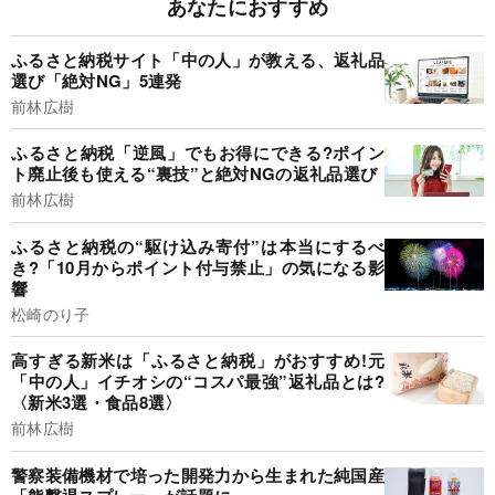
あなたにおすすめ
ふるさと納税サイト「中の人」が教える、返礼品
選び「絶対NG」5連発
前林広樹
ふるさと納税「逆風」でもお得にできる?ポイン
ト廃止後も使える“裏技”と絶対NGの返礼品選び
前林広樹
ふるさと納税の“駆け込み寄付”は本当にするべ
き?「10月からポイント付与禁止」の気になる影
響
松崎のり子
高すぎる新米は「ふるさと納税」がおすすめ!元
「中の人」イチオシの“コスパ最強”返礼品とは?
〈新米3選・食品8選〉
前林広樹
警察装備機材で培った開発力から生まれた純国産