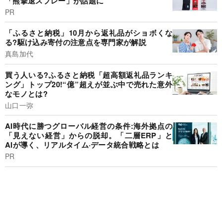
「熊撃退スプレー」が話題に
PR
「ふるさと納税」10月から返礼品がショボくな
る?駆け込み寄付の注意点を専門家が解説
真島加代
買う人いる?ふるさと納税「超高額返礼品ランキ
ング」トップ20!“億”超えが並ぶ中で売れた意外
なモノとは?
山口一弥
AI時代に勝つグローバル経営の条件:海外拠点の
「見えない経営」からの脱却。「二層ERP」と
AIが導く、リアルタイム·データ統合戦略とは
PR