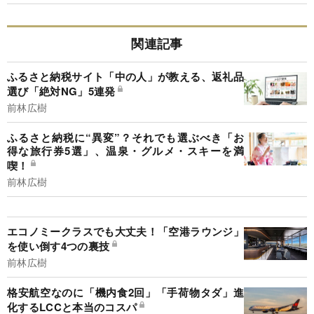
関連記事
ふるさと納税サイト「中の人」が教える、返礼品
選び「絶対NG」5連発
前林広樹
ふるさと納税に“異変”？それでも選ぶべき「お
得な旅行券5選」、温泉・グルメ・スキーを満
喫！
前林広樹
エコノミークラスでも大丈夫！「空港ラウンジ」
を使い倒す4つの裏技
前林広樹
格安航空なのに「機内食2回」「手荷物タダ」進
化するLCCと本当のコスパ