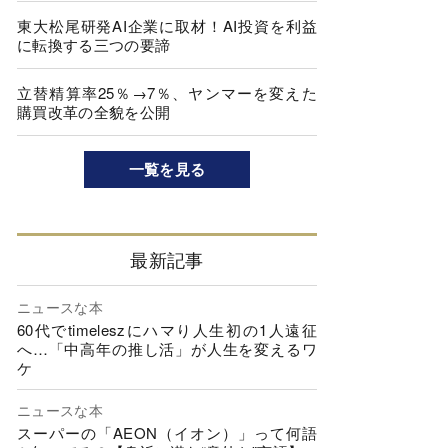
東大松尾研発AI企業に取材！AI投資を利益
に転換する三つの要諦
立替精算率25％→7％、ヤンマーを変えた
購買改革の全貌を公開
一覧を見る
最新記事
ニュースな本
60代でtimeleszにハマり人生初の1人遠征
へ…「中高年の推し活」が人生を変えるワ
ケ
ニュースな本
スーパーの「AEON（イオン）」って何語