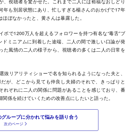
が、視聴者を驚かせた。これまで二人には裕福なおしどり
何年も別居状態にあり、忙しすぎる楊さんのおかげで17年
はほぼなかったと、黄さんは暴露した。
で1200万人を超えるフォロワーを持つ有名な“毒舌”ブ
ンドミニアムに到着した途端、二人の間で激しい口論が発
った風情の二人の様子から、視聴者の多くは二人の日常を
選抜リアリティショーで名を知られるようになった夫と、
婦だが、どこから見ても仲良し夫婦のそれで、きっぱりと
それぞれに二人の関係に問題があることを感じており、番
婦関係を続けていくための改善点にしたいと語った。
のグループに分かれて悩みを語り合う
次のページ