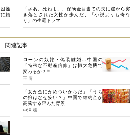
却困難
「さあ、死ねよ」、保険金目当ての夫に崖から突
対に頼
き落とされた女性が歩んだ、「小説よりも奇な
り」の生還ドラマ
関連記事
ローンの奴隷・偽装離婚…中国の
「特殊な不動産信仰」は恒大危機で
変わるか？
王 青
「女が金にがめついからだ」「うち
の娘はなぜ安い？」中国で結納金が
高騰する歪んだ背景
中澤 穣