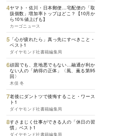
ヤマト・佐川・日本郵便…宅配便の「取
扱個数」増加率トップはどこ？【10月か
ら10％値上げも】
カーゴニュース
「心が疲れたら」真っ先にすべきこと・
ベスト1
ダイヤモンド社書籍編集局
頑固でも、意地悪でもない…融通が利か
ない人の「納得の正体」〈風、薫る第95
回〉
木俣 冬
老後にダントツで後悔すること・ワース
ト1
ダイヤモンド社書籍編集局
すさまじく仕事ができる人の「休日の習
慣」ベスト1
ダイヤモンド社書籍編集局