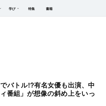
学び
特集
書籍
でバトル!?有名女優も出演、中
ィ番組」が想像の斜め上をいっ