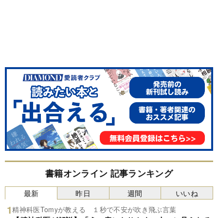
書籍オンライン 記事ランキング
最新
昨日
週間
いいね
精神科医Tomyが教える １秒で不安が吹き飛ぶ言葉