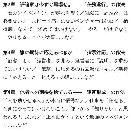
第2章 評論家は今すぐ退場せよ――「任務遂行」の作法
「セカンドペンギン」が群れを導く／組織に「評論家」は
必要ない／「スピード感」のないベンチャーは死ぬ／「納
得感」なんて、求めてはいけない／「やる」だけでなく
「やりきる」ことが大事……など
第3章 誰の期待に応えるべきか――「
指示対応」の作法
「顧客」より「経営者」を見ろ／経営者に「説明」を求め
てはいけない／「無茶」に応えるのも立派なスキル／期待
に「応える」と「超える」の違い……など
第4章 他者への期待を捨て去る――「連帯形成」の作法
「人を動かせる人」が本当に優秀な人／仕事を「任せる」
ときにやってはいけないこと／部下から「知りたい」と思
われる人になれ／「上を動かす」という最強のマネジメン
ト……など