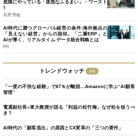
意識にやっている「迷惑なふるまい」・ワースト
1
高野秀敏
AI時代に勝つグローバル経営の条件:海外拠点の
「見えない経営」からの脱却。「二層ERP」と
AIが導く、リアルタイム·データ統合戦略とは
PR
トレンドウォッチ
「一度の不快な経験」で87％が離脱…Amazonに学ぶ“AI顧客
管理”
電通副社長×東大教授が語る「利益の松竹梅」なぜ松を狙うべ
き？
AI時代の「顧客流出」の原因とCX変革の「三つの要件」