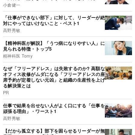
小倉健一
「仕事ができない部下」に対して、リーダーが絶
対にやってはいけないこと・ベスト1
高野秀敏
【精神科医が解説】「うつ病になりやすい人」に
見られる特徴・トップ5
精神科医 Tomy
なぜ「フリーアドレス」は失敗するのか? 高額な
オフィス改修がムダになる「フリーアドレスの座
席予約が定着しない元凶」と組織の生産性を上げ
る解決策とは
PR
仕事で結果を出せない人がよく口にする「仕事を
頑張る理由」・ワースト1
高野秀敏
【だから孤立する】部下を困らせるリーダーが無