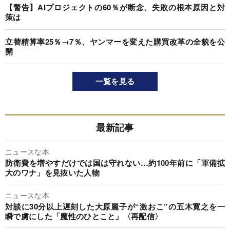
【警告】AIプロジェクトの60％が断念、失敗の根本原因と対
策は
立替精算率25％→7％、ヤンマーを変えた購買改革の全貌を公
開
一覧を見る
最新記事
ニュースな本
防衛費を増やすだけでは国は守れない…約100年前に「軍備拡
大のワナ」を見抜いた人物
ニュースな本
対談に30分以上遅刻した大原麗子が“激おこ”の五木寛之を一
瞬で虜にした「魔性のひとこと」〈再配信〉