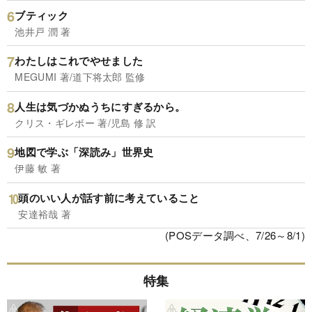
ブティック
池井戸 潤 著
わたしはこれでやせました
MEGUMI 著/道下将太郎 監修
人生は気づかぬうちにすぎるから。
クリス・ギレボー 著/児島 修 訳
地図で学ぶ「深読み」世界史
伊藤 敏 著
頭のいい人が話す前に考えていること
安達裕哉 著
(POSデータ調べ、7/26～8/1)
特集