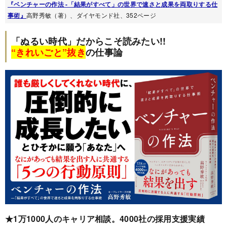
『ベンチャーの作法 -「結果がすべて」の世界で速さと成果を両取りする仕
事術』
高野秀敏（著）、ダイヤモンド社、352ページ
「ぬるい時代」だからこそ読みたい!!
“きれいごと”抜き
の仕事論
★1万1000人のキャリア相談。4000社の採用支援実績