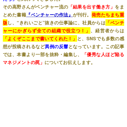
その高野さんがベンチャー流の
「結果を出す働き方」
をま
とめた書籍
『ベンチャーの作法』
が刊行。
発売たちまち重
版
し、“きれいごと”抜きの仕事論に、社員からは
「ベンチ
ャーにかぎらず全ての組織で役立つ！」
、経営者からは
「よくぞここまで書いてくれた！」
と、SNSでも多数の感
想が投稿されるなど
異例の反響
となっています。この記事
では、本書より一部を抜粋・編集し、
「優秀な人ほど陥る
マネジメントの罠」
についてお伝えします。