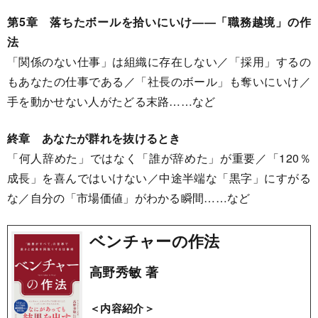
第5章 落ちたボールを拾いにいけ――「
職務越境」の作
法
「関係のない仕事」は組織に存在しない／「採用」するの
もあなたの仕事である／「社長のボール」も奪いにいけ／
手を動かせない人がたどる末路……など
終章 あなたが群れを抜けるとき
「何人辞めた」ではなく「誰が辞めた」が重要／「120％
成長」を喜んではいけない／中途半端な「黒字」にすがる
な／自分の「市場価値」がわかる瞬間……など
ベンチャーの作法
高野秀敏 著
＜内容紹介＞