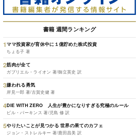
書籍 週間ランキング
ママ投資家が育休中に１億貯めた株式投資
ちょる子 著
筋肉が全て
ガブリエル・ライオン 著/御立英史 訳
嫌われる勇気
岸見一郎 著/古賀史健 著
DIE WITH ZERO 人生が豊かになりすぎる究極のルール
ビル・パーキンス 著/児島 修 訳
やりたいことが見つかる 世界の果てのカフェ
ジョン・ストレルキー 著/鹿田昌美 訳