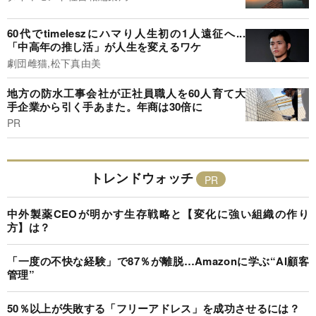
60代でtimeleszにハマり人生初の1人遠征へ...
「中高年の推し活」が人生を変えるワケ
劇団雌猫,松下真由美
地方の防水工事会社が正社員職人を60人育て大
手企業から引く手あまた。年商は30倍に
PR
トレンドウォッチ
中外製薬CEOが明かす生存戦略と【変化に強い組織の作り
方】は？
「一度の不快な経験」で87％が離脱…Amazonに学ぶ“AI顧客
管理”
50％以上が失敗する「フリーアドレス」を成功させるには？