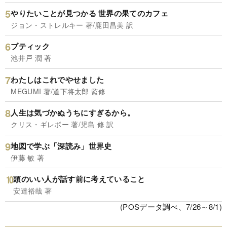
やりたいことが見つかる 世界の果てのカフェ
ジョン・ストレルキー 著/鹿田昌美 訳
ブティック
池井戸 潤 著
わたしはこれでやせました
MEGUMI 著/道下将太郎 監修
人生は気づかぬうちにすぎるから。
クリス・ギレボー 著/児島 修 訳
地図で学ぶ「深読み」世界史
伊藤 敏 著
頭のいい人が話す前に考えていること
安達裕哉 著
(POSデータ調べ、7/26～8/1)