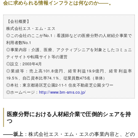
会に求められる情報インフラとは何なのか――。
【会社概要】
株式会社エス・エム・エス
◎この会社のここがNo.1：看護師などの医療分野の人材紹介事業で
利用者数No.1
◎事業内容：介護、医療、アクティブシニアを対象としたコミュニ
ティサイトや転職サイト等の運営
◎設立：2003年4月
◎業績等：売上高101.8億円、経常利益19.9億円、経常利益率
19.5％、自己資本比率74.1％、従業員数475名（単体）
◎本社：東京都港区芝公園2-11-1 住友不動産芝公園タワー
◎ホームページ：
http://www.bm-sms.co.jp/
医療分野における人材紹介業で圧倒的シェアを持
つ
――坂上
：株式会社エス・エム・エスの事業内容と、どの