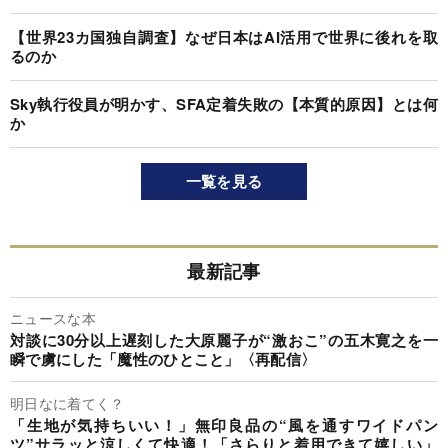
【世界23カ国独自調査】なぜ日本はAI活用で世界に後れを取
るのか
Sky執行役員が明かす、SFA定着失敗の【本質的原因】とは何
か
一覧を見る
最新記事
ニュースな本
対談に30分以上遅刻した大原麗子が“激おこ”の五木寛之を一
瞬で虜にした「魔性のひとこと」〈再配信〉
明日なに着てく？
「生地が気持ちいい！」無印良品の“風を通すワイドパン
ツ”サラッと涼しくて快適！「さらりと着用できて嬉しい」