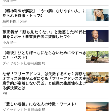
小倉健一
【精神科医が解説】「うつ病になりやすい人」に
見られる特徴・トップ5
精神科医 Tomy
孫正義が「顔も見たくない」と激怒した20代社
員をロボット事業責任者に抜擢したワケ
小倉健一
【老後】ひとりぼっちにならないために今すべき
こと・ベスト1
ダイヤモンド社書籍編集局
なぜ「フリーアドレス」は失敗するのか? 高額な
オフィス改修がムダになる「フリーアドレスの座
席予約が定着しない元凶」と組織の生産性を上げ
る解決策とは
PR
「悲しい老後」になる人の特徴・ワースト1
ダイヤモンド社書籍編集局