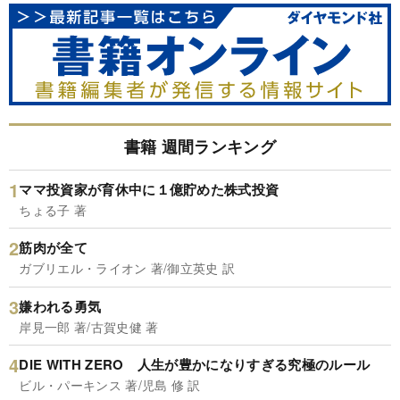
書籍 週間ランキング
ママ投資家が育休中に１億貯めた株式投資
ちょる子 著
筋肉が全て
ガブリエル・ライオン 著/御立英史 訳
嫌われる勇気
岸見一郎 著/古賀史健 著
DIE WITH ZERO 人生が豊かになりすぎる究極のルール
ビル・パーキンス 著/児島 修 訳