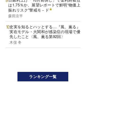
は1.75％か、展望レポートで鮮明“物価上
振れリスク”警戒モ－ド
森田京平
史実を知るとハッとする…『風、薫る』
実在モデル・大関和が感染症の現場で優
先したこと〈風、薫る第92回〉
木俣 冬
ランキング一覧