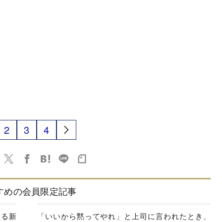
2
3
4
すめの会員限定記事
直る新
「いいから黙ってやれ」と上司に言われたとき、