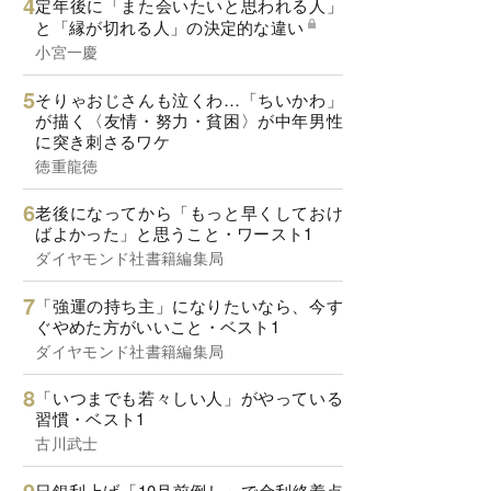
定年後に「また会いたいと思われる人」
と「縁が切れる人」の決定的な違い
小宮一慶
そりゃおじさんも泣くわ…「ちいかわ」
が描く〈友情・努力・貧困〉が中年男性
に突き刺さるワケ
徳重龍徳
老後になってから「もっと早くしておけ
ばよかった」と思うこと・ワースト1
ダイヤモンド社書籍編集局
「強運の持ち主」になりたいなら、今す
ぐやめた方がいいこと・ベスト1
ダイヤモンド社書籍編集局
「いつまでも若々しい人」がやっている
習慣・ベスト1
古川武士
日銀利上げ「10月前倒し」で金利終着点