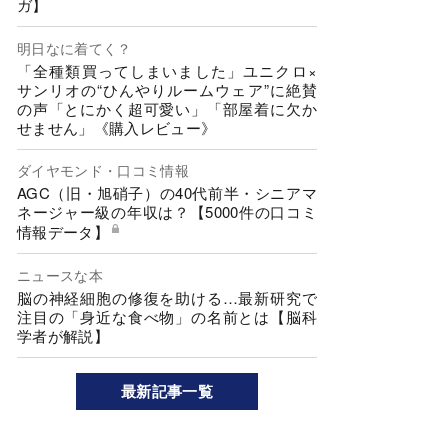
ガ】
明日なに着てく？
「全種類買ってしまいました」ユニクロ×
サンリオの“ひんやりルームウェア”に絶賛
の声「とにかく超可愛い」「部屋着に欠か
せません」《購入レビュー》
ダイヤモンド・口コミ情報
AGC（旧・旭硝子）の40代前半・シニアマ
ネージャー級の年収は？【5000件の口コミ
情報データ】
ニュースな本
脳の神経細胞の修復を助ける…最新研究で
注目の「身近な食べ物」の名前とは【脳科
学者が解説】
最新記事一覧